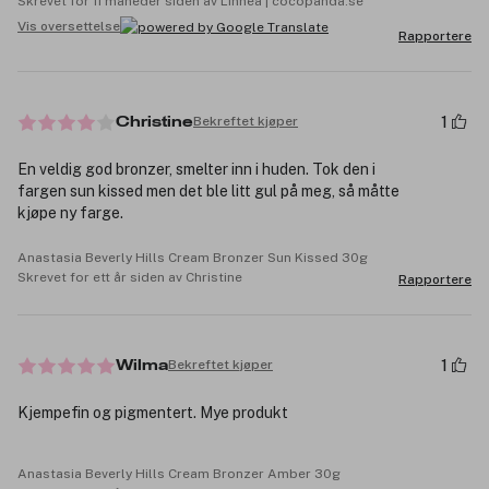
Skrevet for 11 måneder siden av Linnea | cocopanda.se
Vis oversettelse
Rapportere
1
Bekreftet kjøper
Christine
En veldig god bronzer, smelter inn i huden. Tok den i
fargen sun kissed men det ble litt gul på meg, så måtte
kjøpe ny farge.
Anastasia Beverly Hills Cream Bronzer Sun Kissed 30g
Skrevet for ett år siden av Christine
Rapportere
1
Bekreftet kjøper
Wilma
Kjempefin og pigmentert. Mye produkt
Anastasia Beverly Hills Cream Bronzer Amber 30g