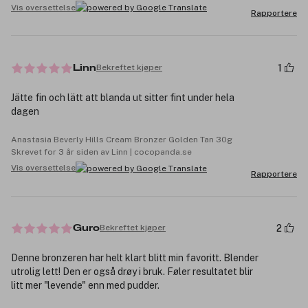
Vis oversettelse
Rapportere
1
Bekreftet kjøper
Linn
Jätte fin och lätt att blanda ut sitter fint under hela
dagen
Anastasia Beverly Hills Cream Bronzer Golden Tan 30g
Skrevet for 3 år siden av Linn | cocopanda.se
Vis oversettelse
Rapportere
2
Bekreftet kjøper
Guro
Denne bronzeren har helt klart blitt min favoritt. Blender
utrolig lett! Den er også drøy i bruk. Føler resultatet blir
litt mer "levende" enn med pudder.