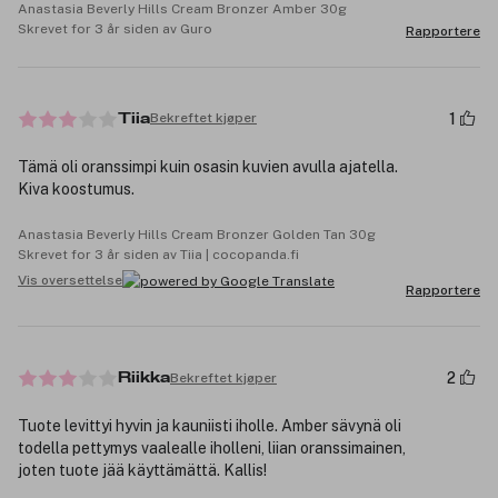
Anastasia Beverly Hills Cream Bronzer Amber 30g
Skrevet for 3 år siden av Guro
Rapportere
1
Bekreftet kjøper
Tiia
Tämä oli oranssimpi kuin osasin kuvien avulla ajatella.
Kiva koostumus.
Anastasia Beverly Hills Cream Bronzer Golden Tan 30g
Skrevet for 3 år siden av Tiia | cocopanda.fi
Vis oversettelse
Rapportere
2
Bekreftet kjøper
Riikka
Tuote levittyi hyvin ja kauniisti iholle. Amber sävynä oli
todella pettymys vaalealle iholleni, liian oranssimainen,
joten tuote jää käyttämättä. Kallis!