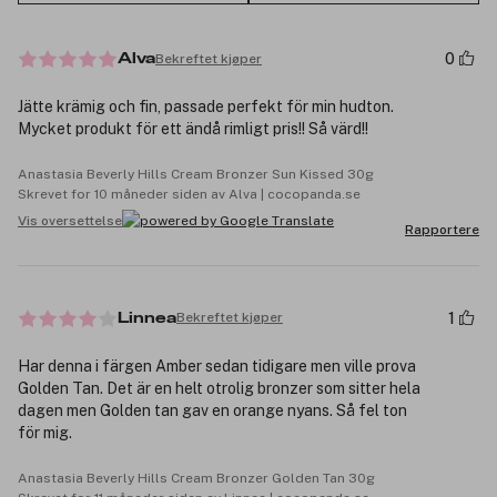
0
Bekreftet kjøper
Alva
Jätte krämig och fin, passade perfekt för min hudton.
Mycket produkt för ett ändå rimligt pris!! Så värd!!
Anastasia Beverly Hills Cream Bronzer Sun Kissed 30g
Skrevet for 10 måneder siden av Alva | cocopanda.se
Vis oversettelse
Rapportere
1
Bekreftet kjøper
Linnea
Har denna i färgen Amber sedan tidigare men ville prova
Golden Tan. Det är en helt otrolig bronzer som sitter hela
dagen men Golden tan gav en orange nyans. Så fel ton
för mig.
Anastasia Beverly Hills Cream Bronzer Golden Tan 30g