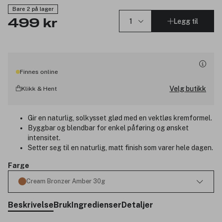
Bare 2 på lager
Legg til
499 kr
Finnes online
Velg butikk
Klikk & Hent
Gir en naturlig, solkysset glød med en vektløs kremformel.
Byggbar og blendbar for enkel påføring og ønsket
intensitet.
Setter seg til en naturlig, matt finish som varer hele dagen.
Farge
Cream Bronzer Amber 30g
Beskrivelse
Bruk
Ingredienser
Detaljer