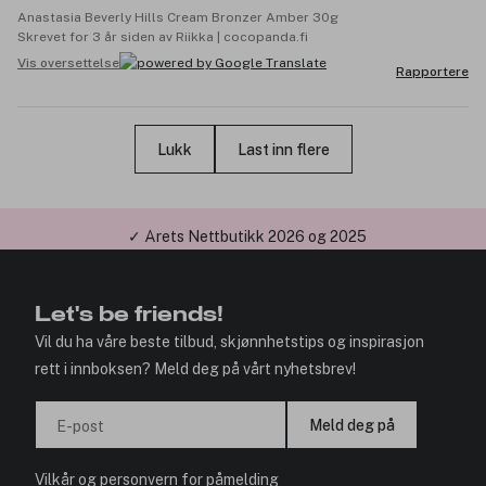
Anastasia Beverly Hills Cream Bronzer Amber 30g
Skrevet for 3 år siden av Riikka | cocopanda.fi
Vis oversettelse
Rapportere
Lukk
Last inn flere
✓ Årets Nettbutikk 2026 og 2025
Let's be friends!
Vil du ha våre beste tilbud, skjønnhetstips og inspirasjon
rett i innboksen? Meld deg på vårt nyhetsbrev!
Meld deg på
E-post
Vilkår
og
personvern
for påmelding