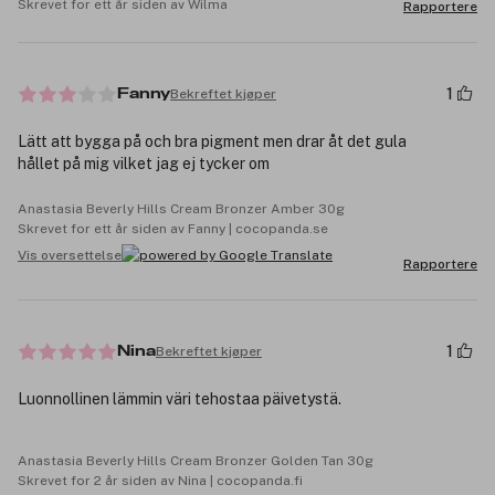
Skrevet for ett år siden av Wilma
Rapportere
1
Bekreftet kjøper
Fanny
Lätt att bygga på och bra pigment men drar åt det gula
hållet på mig vilket jag ej tycker om
Anastasia Beverly Hills Cream Bronzer Amber 30g
Skrevet for ett år siden av Fanny | cocopanda.se
Vis oversettelse
Rapportere
1
Bekreftet kjøper
Nina
Luonnollinen lämmin väri tehostaa päivetystä.
Anastasia Beverly Hills Cream Bronzer Golden Tan 30g
Skrevet for 2 år siden av Nina | cocopanda.fi