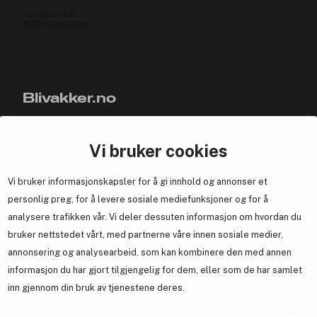
Blivakker.no
Om oss
Bli medlem helt gratis - få poeng og eksklusive rabattkoder.
Vi bruker cookies
Nyhetsbrev
Vi bruker informasjonskapsler for å gi innhold og annonser et
Samarbeid med oss
personlig preg, for å levere sosiale mediefunksjoner og for å
analysere trafikken vår. Vi deler dessuten informasjon om hvordan du
bruker nettstedet vårt, med partnerne våre innen sosiale medier,
annonsering og analysearbeid, som kan kombinere den med annen
En del av
Brandsdal Group AS
informasjon du har gjort tilgjengelig for dem, eller som de har samlet
inn gjennom din bruk av tjenestene deres.
For personlig veiledning om profesjonelle hårprodukter, klikk