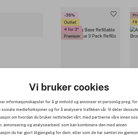
-38%
Pr
Få
Outlet
4 for 3
Premium
jane iredale
Vi bruker cookies
ja
Amazing Base Refillable Brush
Ama
Bisque 3 Pack Refills
Riv
ker informasjonskapsler for å gi innhold og annonser et personlig preg, for
292 kr
5
 sosiale mediefunksjoner og for å analysere trafikken vår. Vi deler dessut
Før: 471 kr
masjon om hvordan du bruker nettstedet vårt, med partnerne våre innen sos
r, annonsering og analysearbeid, som kan kombinere den med annen
asjon du har gjort tilgjengelig for dem, eller som de har samlet inn gjenno
Premium
Pr