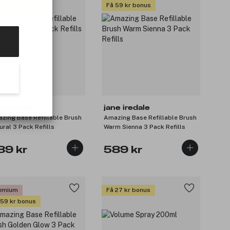
 59 kr bonus
Få 59 kr bonus
ne iredale
jane iredale
zing Base Refillable Brush
Amazing Base Refillable Brush
ural 3 Pack Refills
Warm Sienna 3 Pack Refills
89 kr
589 kr
emium
Få 27 kr bonus
 59 kr bonus