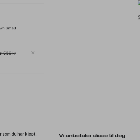
S
own Small
r: 539 kr
r som du har kjøpt.
Vi anbefaler disse til deg