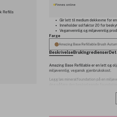
Finnes online
Gir lett til medium dekkevne for en 
Inneholder solfaktor 20 for besky
Veganvennlig og miljøvennlig prod
Farge
Amazing Base Refillable Brush Autum
Beskrivelse
Bruk
Ingredienser
Det
Amazing Base Refillable er en lett og ol
miljøvennlig, vegansk gjenbrukskost.
Legg løs mineralfoundation på en miljøv
deg påføre den bestselgende foundatione
badet om morgenen eller med på reise! K
resirkulerbare. I tillegg har foundation
4-i-1: foundation, concealer, pud
Lett til medium dekkevne og en gl
Demper rødhet, gir antioksidant-bes