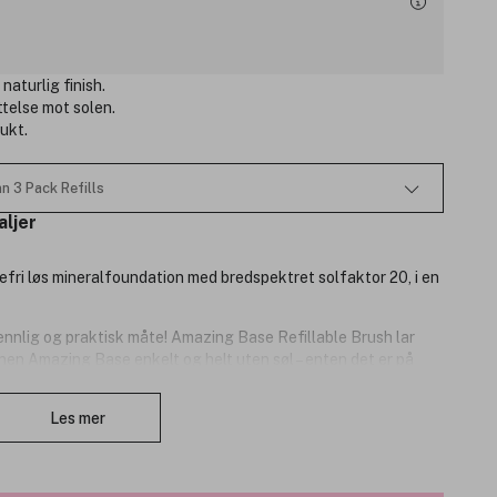
naturlig finish.
ttelse mot solen.
ukt.
n 3 Pack Refills
aljer
jefri løs mineralfoundation med bredspektret solfaktor 20, i en
ennlig og praktisk måte! Amazing Base Refillable Brush lar
n Amazing Base enkelt og helt uten søl – enten det er på
osten er vegansk og gjenbrukbar og refillpatronene
Lukk
en en rekke hudpleiende egenskaper!
Les mer
der og SPF20/15.
ødende finish.
kyttelse og skjuler fine linjer.