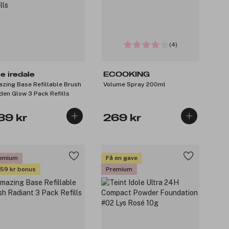
(4)
ne iredale
ECOOKING
zing Base Refillable Brush
Volume Spray 200ml
den Glow 3 Pack Refills
89 kr
269 kr
emium
Få en gave
 59 kr bonus
Premium