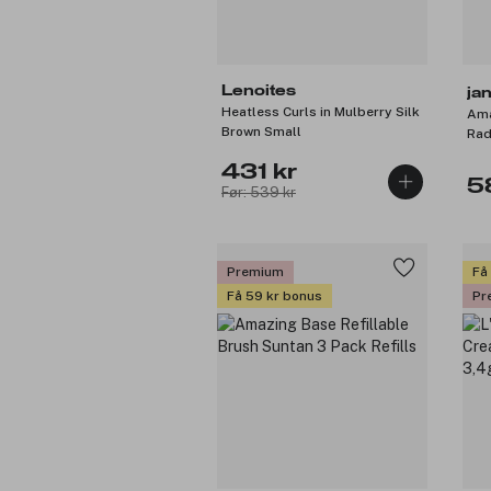
Lenoites
ja
Heatless Curls in Mulberry Silk
Ama
Brown Small
Rad
431 kr
5
Før: 539 kr
Premium
Få
Få 59 kr bonus
Pr