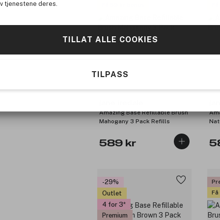
av tjenestene deres.
Få 59 kr bonus
Få
TILLAT ALLE COOKIES
TILPASS
jane iredale
ja
Amazing Base Refillable Brush
Ama
Mahogany 3 Pack Refills
Nat
589 kr
5
-29%
Pr
Få
Outlet
4 for 3
Premium