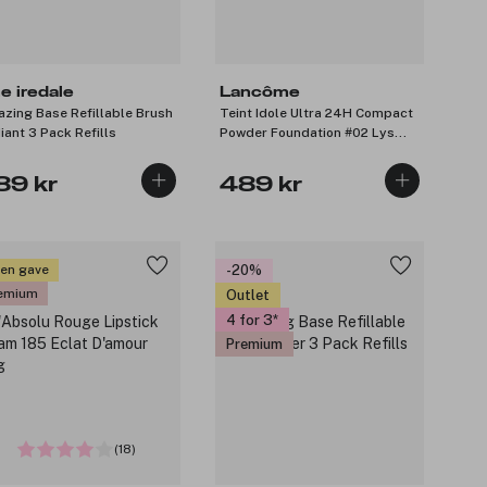
ne iredale
Lancôme
zing Base Refillable Brush
Teint Idole Ultra 24H Compact
iant 3 Pack Refills
Powder Foundation #02 Lys
Rosé 10g
89 kr
489 kr
 en gave
-20%
emium
Outlet
4 for 3
Premium
(18)