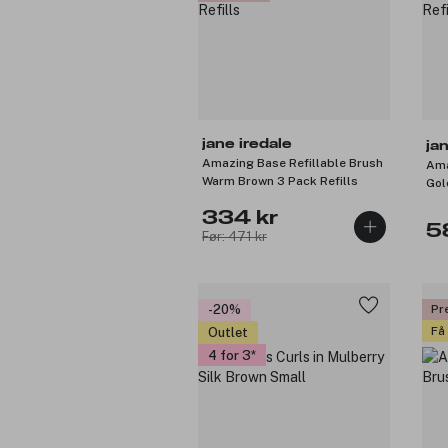
jane iredale
ja
Amazing Base Refillable Brush
Ama
Warm Brown 3 Pack Refills
Gol
334 kr
5
Før: 471 kr
-20%
Pr
Få
Outlet
4 for 3