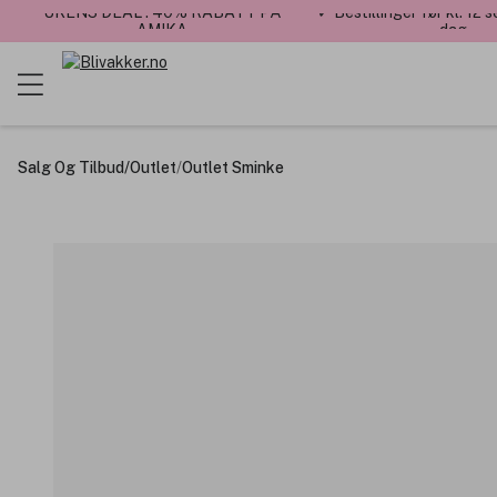
UKENS DEAL : 40% RABATT PÅ
✓ Bestillinger før kl. 12
AMIKA
dag
Salg Og Tilbud
/
Outlet
/
Outlet Sminke