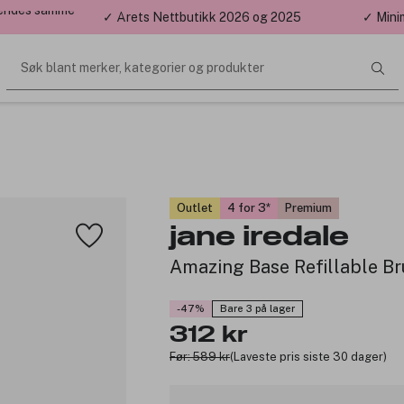
 sendes samme
✓ Årets Nettbutikk 2026 og 2025
✓ Mini
Søk blant merker, kategorier og produkter
Outlet
4 for 3
Premium
jane iredale
Amazing Base Refillable Br
-47%
Bare 3 på lager
312 kr
Før: 589 kr
(Laveste pris siste 30 dager)