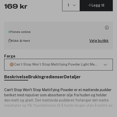
Legg til
169 kr
Finnes online
Velg butikk
Klikk & Hent
Farge
Can’t Stop Won’t Stop Mattifying Powder Light Medium 6g
Beskrivelse
Bruk
Ingredienser
Detaljer
Can't Stop Won't Stop Mattifying Powder er et mattende pudder
beriket med rispulver som absorberer olje fra huden og holder
den matt og glatt. Det mattende pudderet forlenger det matte
resultatet og får foundationen til å holde lenger uten å smitte av
eller falme og sørger for at makeupen sitter som den skal. Det
Lukk
minimerer glans og gir en ultramatt finish som du ikke trenger å