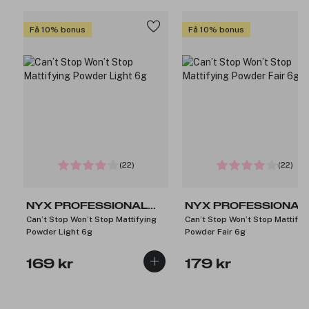
Få 10% bonus
Få 10% bonus
(22)
(22)
NYX PROFESSIONAL
NYX PROFESSIONAL
Can’t Stop Won’t Stop Mattifying
Can’t Stop Won’t Stop Mattifyi
MAKEUP
MAKEUP
Powder Light 6g
Powder Fair 6g
169 kr
179 kr