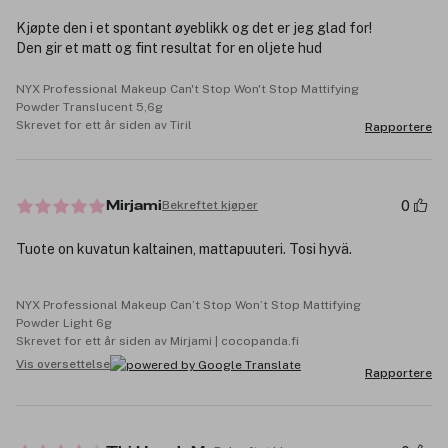
Kjøpte den i et spontant øyeblikk og det er jeg glad for!
Den gir et matt og fint resultat for en oljete hud
NYX Professional Makeup Can't Stop Won't Stop Mattifying
Powder Translucent 5,6g
Skrevet for ett år siden av Tiril
Rapportere
0
Bekreftet kjøper
Mirjami
Tuote on kuvatun kaltainen, mattapuuteri. Tosi hyvä.
NYX Professional Makeup Can’t Stop Won’t Stop Mattifying
Powder Light 6g
Skrevet for ett år siden av Mirjami | cocopanda.fi
Vis oversettelse
Rapportere