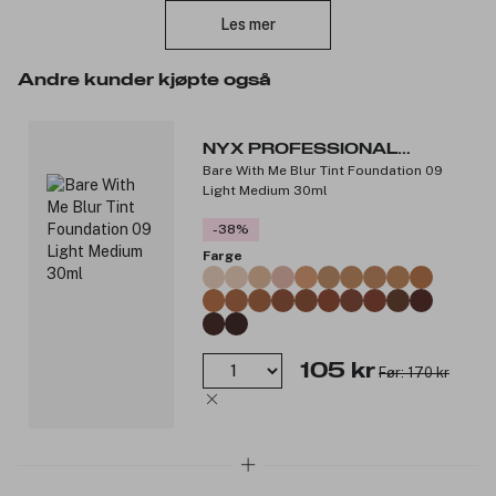
friske opp i løpet av dagen. Det lette pudderet har en diskré
Les mer
dekkevne, tørker ikke ut huden og gir et fresht resultat. Føles
lett og behagelig på huden.
Andre kunder kjøpte også
Vegansk formel*.
*Uten ingredienser eller biprodukter av animalsk opprinnelse.
NYX PROFESSIONAL
Bare With Me Blur Tint Foundation 09
MAKEUP
Produktnummer:
3224204
Light Medium 30ml
-38%
Farge
105 kr
Før: 170 kr