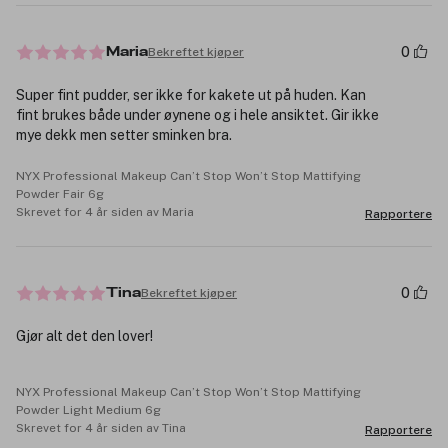
0
Bekreftet kjøper
Maria
Super fint pudder, ser ikke for kakete ut på huden. Kan
fint brukes både under øynene og i hele ansiktet. Gir ikke
mye dekk men setter sminken bra.
NYX Professional Makeup Can’t Stop Won’t Stop Mattifying
Powder Fair 6g
Skrevet for 4 år siden av Maria
Rapportere
0
Bekreftet kjøper
Tina
Gjør alt det den lover!
NYX Professional Makeup Can’t Stop Won’t Stop Mattifying
Powder Light Medium 6g
Skrevet for 4 år siden av Tina
Rapportere