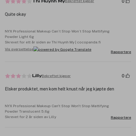
0
Bekreftet kjøper
Thi Huynh My
Quite okay
NYX Professional Makeup Can’t Stop Won’t Stop Mattifying
Powder Light 6g
Skrevet for ett år siden av Thi Huynh My | cocopanda.fi
Vis oversettelse
Rapportere
0
Bekreftet kjøper
Lilly
Elsker produktet, men kom helt knust når jeg kjøpte den
NYX Professional Makeup Can't Stop Won't Stop Mattifying
Powder Translucent 5,6g
Skrevet for 2 år siden av Lilly
Rapportere