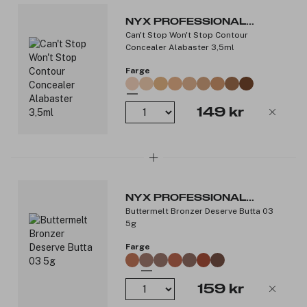
NYX PROFESSIONAL
Can't Stop Won't Stop Contour
MAKEUP
Concealer Alabaster 3,5ml
Farge
149 kr
NYX PROFESSIONAL
Buttermelt Bronzer Deserve Butta 03
MAKEUP
5g
Farge
159 kr