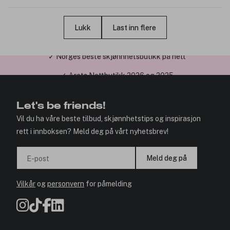
Lukk
Last inn flere
✓ Årets Nettbutikk 2026 og 2025
Let's be friends!
Vil du ha våre beste tilbud, skjønnhetstips og inspirasjon
rett i innboksen? Meld deg på vårt nyhetsbrev!
Meld deg på
E-post
Vilkår
og
personvern
for påmelding