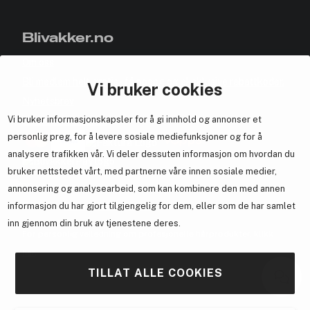
Blivakker.no
Om oss
Bli medlem helt gratis - få poeng og eksklusive rabattkoder.
Vi bruker cookies
Nyhetsbrev
Vi bruker informasjonskapsler for å gi innhold og annonser et
Samarbeid med oss
personlig preg, for å levere sosiale mediefunksjoner og for å
analysere trafikken vår. Vi deler dessuten informasjon om hvordan du
bruker nettstedet vårt, med partnerne våre innen sosiale medier,
annonsering og analysearbeid, som kan kombinere den med annen
informasjon du har gjort tilgjengelig for dem, eller som de har samlet
En del av
Brandsdal Group AS
inn gjennom din bruk av tjenestene deres.
For personlig veiledning om profesjonelle hårprodukter, klikk
her
.
TILLAT ALLE COOKIES