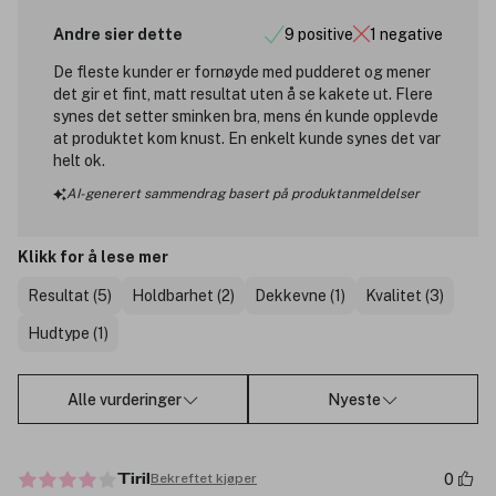
Andre sier dette
9 positive
1 negative
De fleste kunder er fornøyde med pudderet og mener
det gir et fint, matt resultat uten å se kakete ut. Flere
synes det setter sminken bra, mens én kunde opplevde
at produktet kom knust. En enkelt kunde synes det var
helt ok.
AI-generert sammendrag basert på produktanmeldelser
Klikk for å lese mer
Resultat (5)
Holdbarhet (2)
Dekkevne (1)
Kvalitet (3)
Hudtype (1)
Alle vurderinger
Nyeste
0
Bekreftet kjøper
Tiril