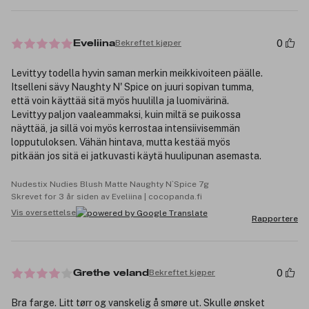
0
Bekreftet kjøper
Eveliina
Levittyy todella hyvin saman merkin meikkivoiteen päälle.
Itselleni sävy Naughty N' Spice on juuri sopivan tumma,
että voin käyttää sitä myös huulilla ja luomivärinä.
Levittyy paljon vaaleammaksi, kuin miltä se puikossa
näyttää, ja sillä voi myös kerrostaa intensiivisemmän
lopputuloksen. Vähän hintava, mutta kestää myös
pitkään jos sitä ei jatkuvasti käytä huulipunan asemasta.
Nudestix Nudies Blush Matte Naughty N`Spice 7g
Skrevet for 3 år siden av Eveliina | cocopanda.fi
Vis oversettelse
Rapportere
0
Bekreftet kjøper
Grethe veland
Bra farge. Litt tørr og vanskelig å smøre ut. Skulle ønsket