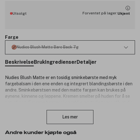
Forventet på lager:
Utsolgt
Ukjent
Farge
Nudies Blush Matte Bare Back 7g
Beskrivelse
Bruk
Ingredienser
Detaljer
Nudies Blush Matte er en tosidig sminkebørste med myk
fargebalsam i den ene enden og integrert blandingsbørste i den
andre. Sminkebørstsen med den matte fargen kan brukes på
øynene, kinnene og leppene. Kremen smelter på huden for å se
naturlig ut. Fargene kommer i en rekke nøytrale toner, slik at du
Lukk
kan finne den nyansen du liker best.
Les mer
Settet inneholder:
Nudies All-Over Blush Color 7g.
Andre kunder kjøpte også
Svart boks for oppbevaring.