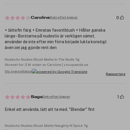
0
Bekreftet kjøper
Caroline
+ Jättefin färg + Emratas favoritblush + Håller ganska
länge - Borstarna på nudestix är verkligen sämst,
använder de inte efter min förra började lukta konstigt
även om jag gjorde rent den
Nudestix Nudies Blush Matte In The Nude 7g
Skrevet for 3 år siden av Caroline | cocopanda.se
Vis oversettelse
Rapportere
1
Bekreftet kjøper
Saga
Enkel att använda, lätt att ta med. "Blendar" fint
Nudestix Nudies Blush Matte Naughty N`Spice 7g