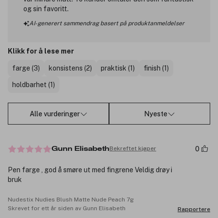
og sin favoritt.
AI-generert sammendrag basert på produktanmeldelser
Klikk for å lese mer
farge (3)
konsistens (2)
praktisk (1)
finish (1)
holdbarhet (1)
Alle vurderinger
Nyeste
0
Bekreftet kjøper
Gunn Elisabeth
Pen farge , god å smøre ut med fingrene Veldig drøy i
bruk
Nudestix Nudies Blush Matte Nude Peach 7g
Skrevet for ett år siden av Gunn Elisabeth
Rapportere