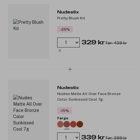
Reise make-up speil.
Nudestix
Produktnummer:
3225258
Pretty Blush Kit
-25%
329 kr
Før: 439 kr
Nudestix
Nudies Matte All Over Face Bronze
Color Sunkissed Cool 7g
-15%
Farge
339 kr
Før: 399 kr