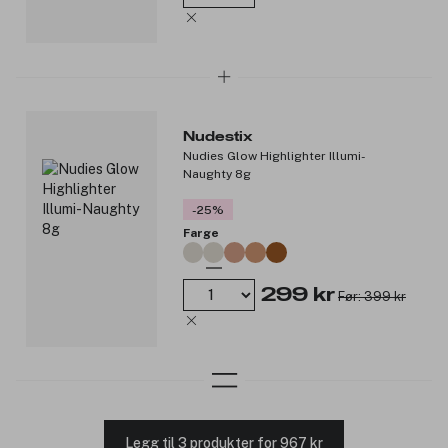
Nudestix
Nudies Glow Highlighter Illumi-
Naughty 8g
-25%
Farge
299 kr
Før: 399 kr
Legg til 3 produkter for 967 kr