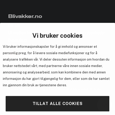
Blivakker.no
Om oss
Bli medlem helt gratis - få poeng og eksklusive rabattkoder.
Vi bruker cookies
Nyhetsbrev
Vi bruker informasjonskapsler for å gi innhold og annonser et
Samarbeid med oss
personlig preg, for å levere sosiale mediefunksjoner og for å
analysere trafikken vår. Vi deler dessuten informasjon om hvordan du
bruker nettstedet vårt, med partnerne våre innen sosiale medier,
annonsering og analysearbeid, som kan kombinere den med annen
En del av
Brandsdal Group AS
informasjon du har gjort tilgjengelig for dem, eller som de har samlet
inn gjennom din bruk av tjenestene deres.
For personlig veiledning om profesjonelle hårprodukter, klikk
her
.
TILLAT ALLE COOKIES