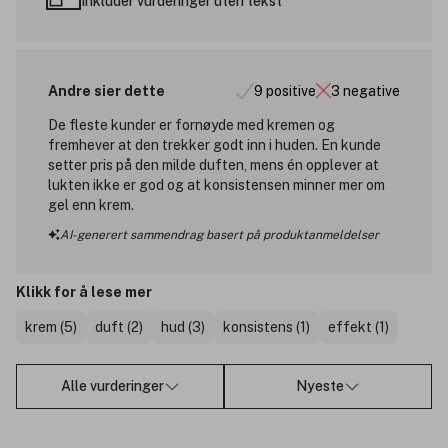
Inkluder vurderinger uten tekst
Andre sier dette
9 positive
3 negative
De fleste kunder er fornøyde med kremen og
fremhever at den trekker godt inn i huden. En kunde
setter pris på den milde duften, mens én opplever at
lukten ikke er god og at konsistensen minner mer om
gel enn krem.
AI-generert sammendrag basert på produktanmeldelser
Klikk for å lese mer
krem (5)
duft (2)
hud (3)
konsistens (1)
effekt (1)
Alle vurderinger
Nyeste