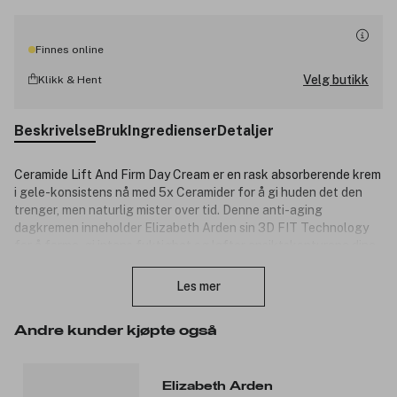
Finnes online
Velg butikk
Klikk & Hent
Beskrivelse
Bruk
Ingredienser
Detaljer
Ceramide Lift And Firm Day Cream er en rask absorberende krem
i gele-konsistens nå med 5x Ceramider for å gi huden det den
trenger, men naturlig mister over tid. Denne anti-aging
dagkremen inneholder Elizabeth Arden sin 3D FIT Technology
for å forme, gi intens fuktighet og løfter ansiktskonturene dine.
Lukk
Kremen inneholder kraftfulle ingredienser som ceramider,
tetrapeptider og edelweiss ekstrakter for et mer løftet, formet
Les mer
og definert ansikt etter bare en uke. Ultralett konsistens gir en
intens fuktighet som varer hele dagen for et mer formet og
Andre kunder kjøpte også
yngre utseendet.
Bærekraftig utformet med en forpakning av resirkulert glass.
Elizabeth Arden
Former og løfter ansiktet: Ceramide gjenoppbygger din