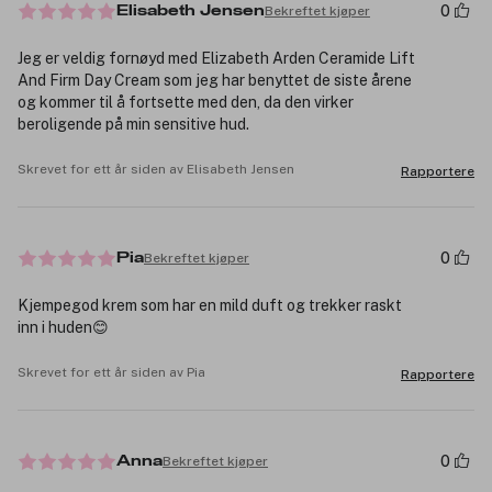
0
Bekreftet kjøper
Elisabeth Jensen
Jeg er veldig fornøyd med Elizabeth Arden Ceramide Lift
And Firm Day Cream som jeg har benyttet de siste årene
og kommer til å fortsette med den, da den virker
beroligende på min sensitive hud.
Skrevet for ett år siden av Elisabeth Jensen
Rapportere
0
Bekreftet kjøper
Pia
Kjempegod krem som har en mild duft og trekker raskt
inn i huden😊
Skrevet for ett år siden av Pia
Rapportere
0
Bekreftet kjøper
Anna