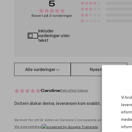
5
Basert på 3 vurderinger
Inkluder
vurderinger uten
tekst
Alle vurderinger
Nyeste
Bekreftet kjøper
Caroline
Vi bru
Dottern älskar denna, leveransen kom snabbt, enkelt att bestä
levere
infor
medie
Skrevet for ett år siden av Caroline | cocopanda.se
inform
Vis oversettelse