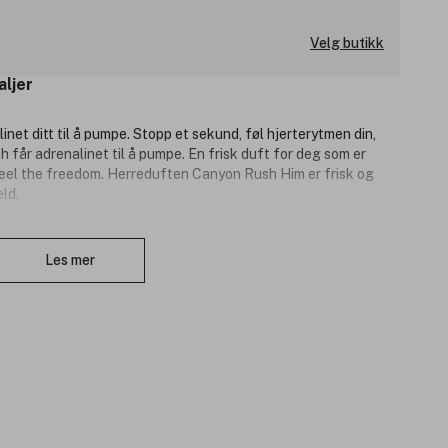
Velg butikk
aljer
net ditt til å pumpe. Stopp et sekund, føl hjerterytmen din,
 får adrenalinet til å pumpe. En frisk duft for deg som er
 feel the freedom. Herreduften Canyon Rush Him er frisk og
ld.
Lukk
Les mer
er og Vannmelon.
Bourbon og Magnolia.
 og Ambertre.