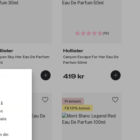
(16)
lister
Hollister
yon Sky Her Eau De Parfum
Canyon Escape For Her Eau De
ml
Parfum 50ml
99 kr
419 kr
Premium
v meg 🙋‍♀️
 å
Få 10% bonus
 10% bonus
en
iale
m din