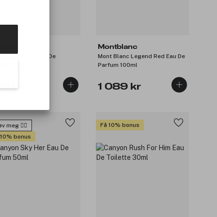
lister
Montblanc
lin' Good Her Eau De
Mont Blanc Legend Red Eau De
lette 30ml
Parfum 100ml
19 kr
1 089 kr
Få 10% bonus
v meg 🙋‍♀️
 10% bonus