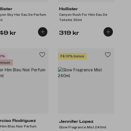
lister
Hollister
yon Sky Her Eau De Parfum
Canyon Rush For Him Eau De
ml
Toilette 30ml
49 kr
319 kr
0%
Få 10% bonus
emium
rciso Rodriguez
Jennifer Lopez
 Him Bleu Noir Perfum
Glow Fragrance Mist 240ml