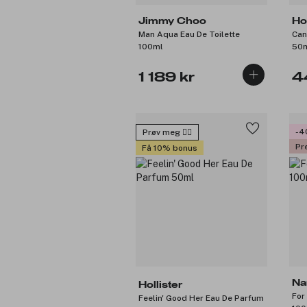
Jimmy Choo
Hol
Man Aqua Eau De Toilette
Can
100ml
50
1 189 kr
4
-4
Prøv meg 🙋‍♀️
Pr
Få 10% bonus
Na
Hollister
For
Feelin' Good Her Eau De Parfum