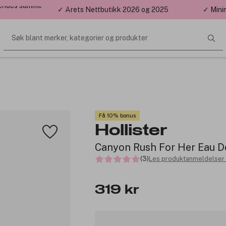
 sendes samme
✓ Årets Nettbutikk 2026 og 2025
✓ Mini
Søk blant merker, kategorier og produkter
Få 10% bonus
Hollister
Canyon Rush For Her Eau 
(3)
Les produktanmeldelser 
319 kr