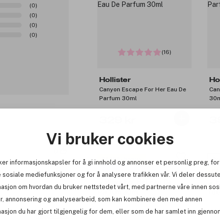
(0)
(0)
(0)
(0)
(16)
Hollister
Hol
Canyon Escape For Her Eau De
Can
Parfum 30ml
30
329 kr
3
Vi bruker cookies
0
Få 10% bonus
Prø
ker informasjonskapsler for å gi innhold og annonser et personlig preg, for
Få
lla
 sosiale mediefunksjoner og for å analysere trafikken vår. Vi deler dessut
masjon om hvordan du bruker nettstedet vårt, med partnerne våre innen sos
r, annonsering og analysearbeid, som kan kombinere den med annen
asjon du har gjort tilgjengelig for dem, eller som de har samlet inn gjenno
Rapportere