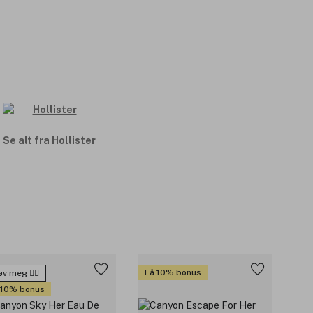
Se alt fra Hollister
Få 10% bonus
v meg 🙋‍♀️
 10% bonus