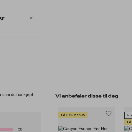
kr
r som du har kjøpt.
Vi anbefaler disse til deg
Få 10% bonus
Prø
Få
(3)