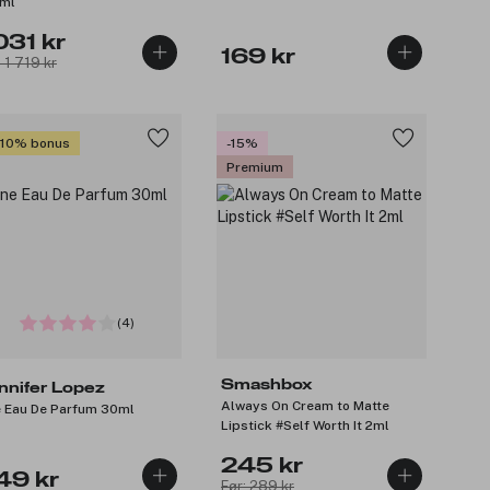
ml
031 kr
169 kr
: 1 719 kr
 10% bonus
-15%
Premium
(4)
Smashbox
nnifer Lopez
Always On Cream to Matte
 Eau De Parfum 30ml
Lipstick #Self Worth It 2ml
245 kr
49 kr
Før: 289 kr