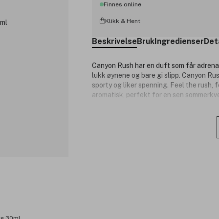
Finnes online
Klikk & Hent
Beskrivelse
Bruk
Ingredienser
Det
Canyon Rush har en duft som får adrenali
lukk øynene og bare gi slipp. Canyon Rush
sporty og liker spenning. Feel the rush,
aromatisk, perfekt for en sen sommerkve
Duftnoter:
Toppnoter: Sort pepper, Fiol blad
Hjertenoter: Lavendel, Geranium 
Bunnoter: Patchouli, Seder Texas
Produktnummer:
3228933
te 30ml