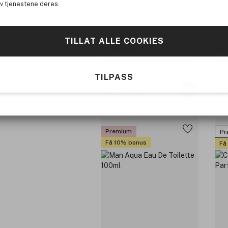
av tjenestene deres.
(8)
TILLAT ALLE COOKIES
Hollister
Hol
Wave For Her Eau De Parfum
Fee
30ml
Toi
TILPASS
349 kr
3
Premium
Prø
Få 10% bonus
Få