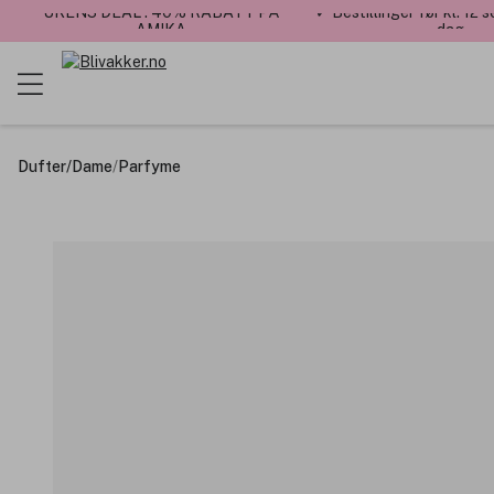
UKENS DEAL : 40% RABATT PÅ
✓ Bestillinger før kl. 12
AMIKA
dag
Dufter
/
Dame
/
Parfyme