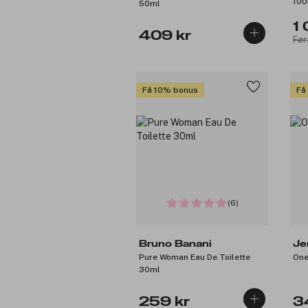
100
50ml
1 
409 kr
Før
Få 10% bonus
Få
(6)
Bruno Banani
Je
Pure Woman Eau De Toilette
One
30ml
259 kr
3