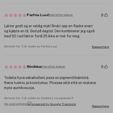
0
Bekreftet kjøper
Farhia Luul
Lykter godt og er veldig myk! Brukt opp en flaske snart
og kjøpte en til. God på dagtid. Den kombinerer jeg også
med 50 i solfaktor fordi 25 ikke er nok for meg.
Skrevet for 3 år siden av Farhia Luul
Rapportere
0
Bekreftet kjøper
Sinikka
Todella hyvä sekaiholleni jossa on pigmenttihäiriöitä.
Ihana tuoksu ja koostumus. Plussaa siitä että on mukana
myös aurinkosuoja.
Skrevet for 3 år siden av Sinikka | cocopanda.fi
Vis oversettelse
Rapportere