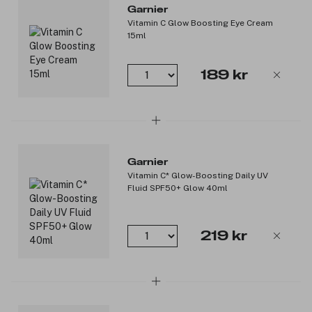
Garnier
*c-vitamin = c-vitamin-derivat. **Sensitiv hud kan vise tegn på
Vitamin C Glow Boosting Eye Cream
ubehag som stramhet og rødhet.
15ml
Produktnummer:
3230898
189 kr
Garnier
Vitamin C* Glow-Boosting Daily UV
Fluid SPF50+ Glow 40ml
219 kr