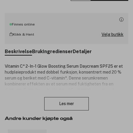
Finnes online
Velg butikk
Klikk & Hent
Beskrivelse
Bruk
Ingredienser
Detaljer
Vitamin C* 2-In-1 Glow Boosting Serum Daycream SPF25 er et
hudpleieprodukt med dobbel funksjon, konsentrert med 20 %
serum og beriket med C-vitamin*. Denne serumkremen
kombinerer effekten av et serum med fuktigheten fra en
dagkrem. Formelen er beriket med C-vitamin* og super-sitrus.
Lukk
Innen hudpleie er C-vitamin kjent som en ingrediens som bidrar til
å gi huden glød og redusere mørke flekker. Super-sitrus er en
Les mer
fornybar ingrediens kjent for å gi en mer strålende hudtone.
Garnier SkinActive Vitamin C 2-in-1 Brightening Serumkrem
Andre kunder kjøpte også
passer for alle hudtyper, også sensitiv hud**. Testet under
dermatologisk kontroll.