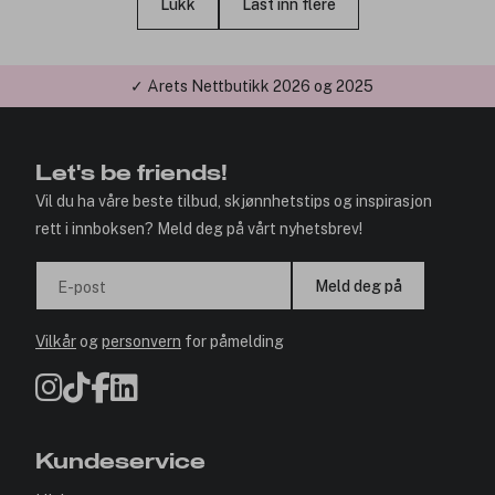
Lukk
Last inn flere
✓ Årets Nettbutikk 2026 og 2025
Let's be friends!
Vil du ha våre beste tilbud, skjønnhetstips og inspirasjon
rett i innboksen? Meld deg på vårt nyhetsbrev!
Meld deg på
E-post
Vilkår
og
personvern
for påmelding
Kundeservice