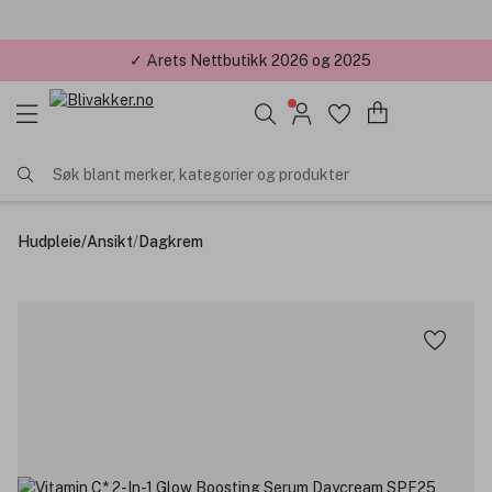
✓ Årets Nettbutikk 2026 og 2025
Søk blant merker, kategorier og produkter
Hudpleie
/
Ansikt
/
Dagkrem