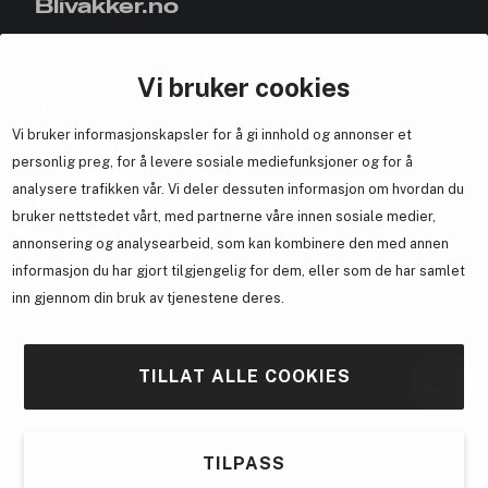
Blivakker.no
Om oss
Bli medlem helt gratis - få poeng og eksklusive rabattkoder.
Vi bruker cookies
Nyhetsbrev
Vi bruker informasjonskapsler for å gi innhold og annonser et
Samarbeid med oss
personlig preg, for å levere sosiale mediefunksjoner og for å
analysere trafikken vår. Vi deler dessuten informasjon om hvordan du
bruker nettstedet vårt, med partnerne våre innen sosiale medier,
annonsering og analysearbeid, som kan kombinere den med annen
En del av
Brandsdal Group AS
informasjon du har gjort tilgjengelig for dem, eller som de har samlet
inn gjennom din bruk av tjenestene deres.
For personlig veiledning om profesjonelle hårprodukter, klikk
her
.
TILLAT ALLE COOKIES
TILPASS