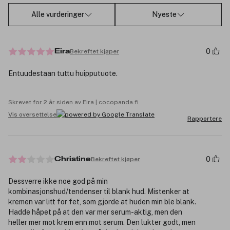
Alle vurderinger
Nyeste
0
Bekreftet kjøper
Eira
Entuudestaan tuttu huipputuote.
Skrevet for 2 år siden av Eira | cocopanda.fi
Vis oversettelse
Rapportere
0
Bekreftet kjøper
Christine
Dessverre ikke noe god på min
kombinasjonshud/tendenser til blank hud. Mistenker at
kremen var litt for fet, som gjorde at huden min ble blank.
Hadde håpet på at den var mer serum-aktig, men den
heller mer mot krem enn mot serum. Den lukter godt, men