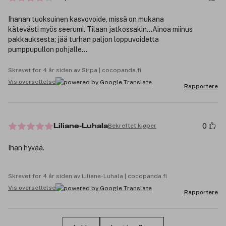
Ihanan tuoksuinen kasvovoide, missä on mukana
kätevästi myös seerumi. Tilaan jatkossakin...Ainoa miinus
pakkauksesta; jää turhan paljon loppuvoidetta
pumppupullon pohjalle...
Skrevet for 4 år siden av Sirpa | cocopanda.fi
Vis oversettelse
Rapportere
0
Bekreftet kjøper
Liliane-Luhala
Ihan hyvää.
Skrevet for 4 år siden av Liliane-Luhala | cocopanda.fi
Vis oversettelse
Rapportere