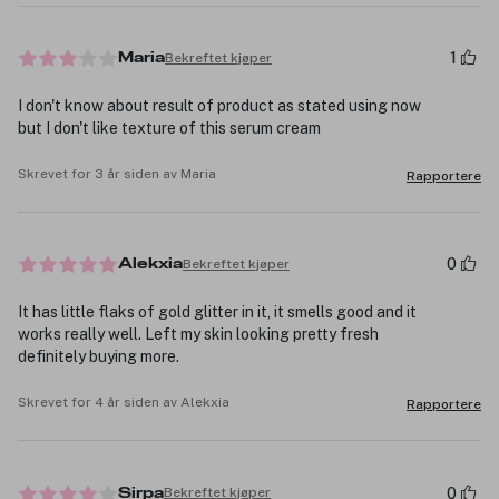
1
Bekreftet kjøper
Maria
I don't know about result of product as stated using now
but I don't like texture of this serum cream
Skrevet for 3 år siden av Maria
Rapportere
0
Bekreftet kjøper
Alekxia
It has little flaks of gold glitter in it, it smells good and it
works really well. Left my skin looking pretty fresh
definitely buying more.
Skrevet for 4 år siden av Alekxia
Rapportere
0
Bekreftet kjøper
Sirpa