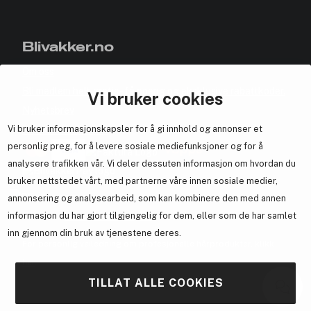
Blivakker.no
Om oss
Bli medlem helt gratis - få poeng og eksklusive rabattkoder.
Vi bruker cookies
Nyhetsbrev
Vi bruker informasjonskapsler for å gi innhold og annonser et
Samarbeid med oss
personlig preg, for å levere sosiale mediefunksjoner og for å
analysere trafikken vår. Vi deler dessuten informasjon om hvordan du
bruker nettstedet vårt, med partnerne våre innen sosiale medier,
annonsering og analysearbeid, som kan kombinere den med annen
informasjon du har gjort tilgjengelig for dem, eller som de har samlet
En del av
Brandsdal Group AS
inn gjennom din bruk av tjenestene deres.
For personlig veiledning om profesjonelle hårprodukter, klikk
her
.
TILLAT ALLE COOKIES