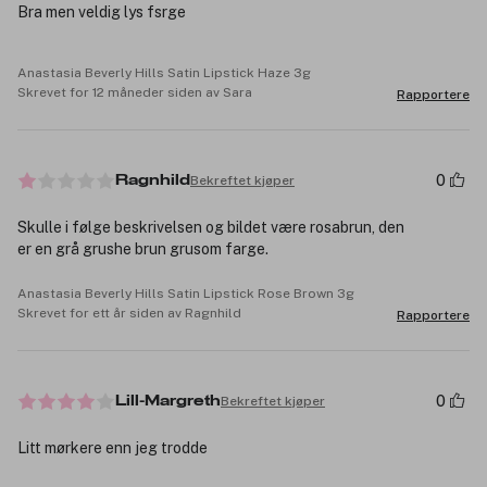
Bra men veldig lys fsrge
Anastasia Beverly Hills Satin Lipstick Haze 3g
Skrevet for 12 måneder siden av Sara
Rapportere
0
Bekreftet kjøper
Ragnhild
Skulle i følge beskrivelsen og bildet være rosabrun, den
er en grå grushe brun grusom farge.
Anastasia Beverly Hills Satin Lipstick Rose Brown 3g
Skrevet for ett år siden av Ragnhild
Rapportere
0
Bekreftet kjøper
Lill-Margreth
Litt mørkere enn jeg trodde