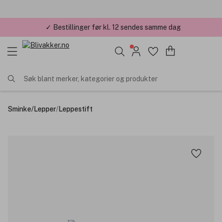
✓ Bestillinger før kl. 12 sendes samme dag
✓ Årets Nettbutikk 2026 og 2025
Søk blant merker, kategorier og produkter
Sminke
/
Lepper
/
Leppestift