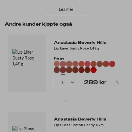
Lukk
nydelige uttrykk. Tilgjengelig i 18 nyanser. Produktet er: cruelty-
free, uten ftalater, fri for olje, fri for mineraler, alkoholfri,
Les mer
talkumfri. Det er også dermatologisk testet.
Andre kunder kjøpte også
Produktnummer:
3235948
Anastasia Beverly Hills
Lip Liner Dusty Rose 1,49g
Farge
289 kr
Anastasia Beverly Hills
Lip Gloss Cotton Candy 4,7ml