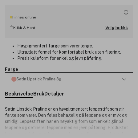
Finnes online
Velg butikk
Klikk & Hent
Høypigmentert farge som varer lenge.
Ultraglatt formel for komfortabel bruk uten fjæring.
Presis kuleform for enkel og jevn påføring.
Farge
Satin Lipstick Praline 3g
Beskrivelse
Bruk
Detaljer
Satin Lipstick Praline er en høypigmentert leppestift som gir
farge som varer. Den føles behagelig på leppene og er myk og
smidig. Leppestiften har en nøyaktig form som enkelt glir på
leppene og definerer leppene med en jevn påføring. Produktet
kommer i en luksuriøs komponent i rosegull, som gir sitt eget