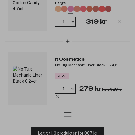
Farge
319 kr
It Cosmetics
No Tug Mechanic Liner Black 0,24g
-15%
279 kr
Før: 329 kr
Legg til 3 produkter for 887 kr