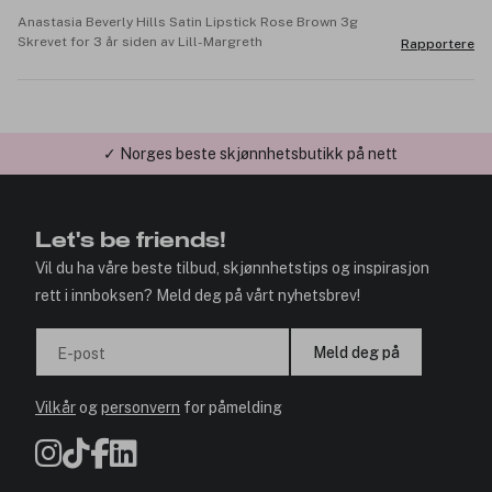
Anastasia Beverly Hills Satin Lipstick Rose Brown 3g
Skrevet for 3 år siden av Lill-Margreth
Rapportere
✓ Norges beste skjønnhetsbutikk på nett
✓ Årets Nettbutikk 2026 og 2025
Let's be friends!
Vil du ha våre beste tilbud, skjønnhetstips og inspirasjon
rett i innboksen? Meld deg på vårt nyhetsbrev!
Meld deg på
E-post
Vilkår
og
personvern
for påmelding