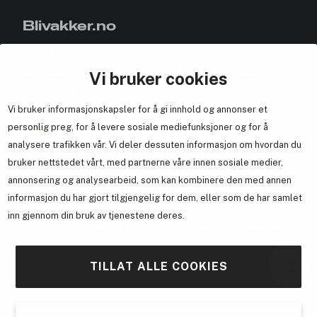
Blivakker.no
Om oss
Bli medlem helt gratis - få poeng og eksklusive rabattkoder.
Vi bruker cookies
Nyhetsbrev
Vi bruker informasjonskapsler for å gi innhold og annonser et
Samarbeid med oss
personlig preg, for å levere sosiale mediefunksjoner og for å
analysere trafikken vår. Vi deler dessuten informasjon om hvordan du
bruker nettstedet vårt, med partnerne våre innen sosiale medier,
annonsering og analysearbeid, som kan kombinere den med annen
En del av
Brandsdal Group AS
informasjon du har gjort tilgjengelig for dem, eller som de har samlet
inn gjennom din bruk av tjenestene deres.
For personlig veiledning om profesjonelle hårprodukter, klikk
her
.
TILLAT ALLE COOKIES