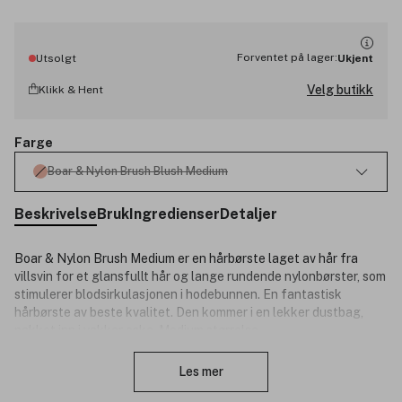
Forventet på lager:
Utsolgt
Ukjent
Velg butikk
Klikk & Hent
Farge
Boar & Nylon Brush Blush Medium
Beskrivelse
Bruk
Ingredienser
Detaljer
Boar & Nylon Brush Medium er en hårbørste laget av hår fra
villsvin for et glansfullt hår og lange rundende nylonbørster, som
stimulerer blodsirkulasjonen i hodebunnen. En fantastisk
hårbørste av beste kvalitet. Den kommer i en lekker dustbag,
pakket inn i vakker eske. Medium størrelse.
Lukk
Produktnummer:
3241108
Les mer