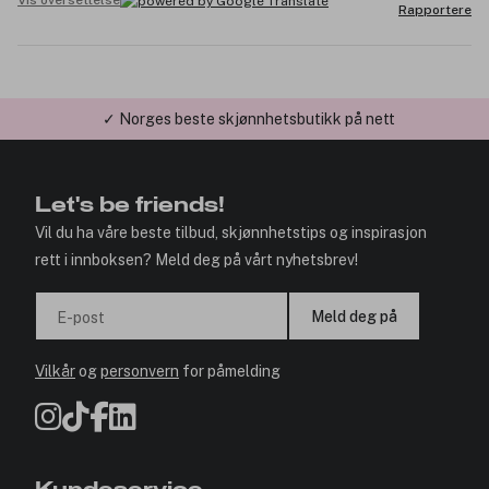
Vis oversettelse
Rapportere
✓ Årets Nettbutikk 2026 og 2025
Let's be friends!
Vil du ha våre beste tilbud, skjønnhetstips og inspirasjon
rett i innboksen? Meld deg på vårt nyhetsbrev!
Meld deg på
E-post
Vilkår
og
personvern
for påmelding