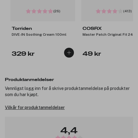
(26)
(413)
Torriden
COSRX
DIVE-IN Soothing Cream 100ml
Master Patch Original Fit 24pc
329 kr
49 kr
Produktanmeldelser
Vennligst logg inn for å skrive produktanmeldelse på produkter
som du har kjøpt.
Vilkår for produktanmeldelser
4,4