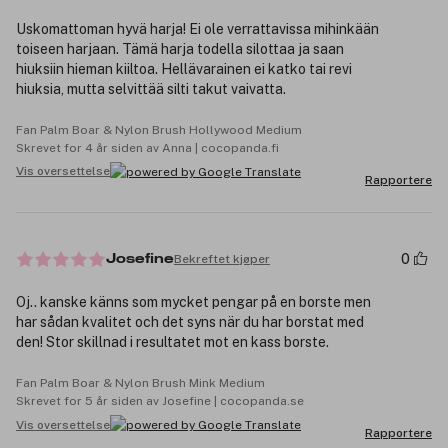
Uskomattoman hyvä harja! Ei ole verrattavissa mihinkään
toiseen harjaan. Tämä harja todella silottaa ja saan
hiuksiin hieman kiiltoa. Hellävarainen ei katko tai revi
hiuksia, mutta selvittää silti takut vaivatta.
Fan Palm Boar & Nylon Brush Hollywood Medium
Skrevet for 4 år siden av Anna | cocopanda.fi
Vis oversettelse
Rapportere
0
Bekreftet kjøper
Josefine
Oj.. kanske känns som mycket pengar på en borste men
har sådan kvalitet och det syns när du har borstat med
den! Stor skillnad i resultatet mot en kass borste.
Fan Palm Boar & Nylon Brush Mink Medium
Skrevet for 5 år siden av Josefine | cocopanda.se
Vis oversettelse
Rapportere