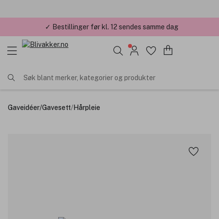
✓ Bestillinger før kl. 12 sendes samme dag
Søk blant merker, kategorier og produkter
Gaveidéer
/
Gavesett
/
Hårpleie