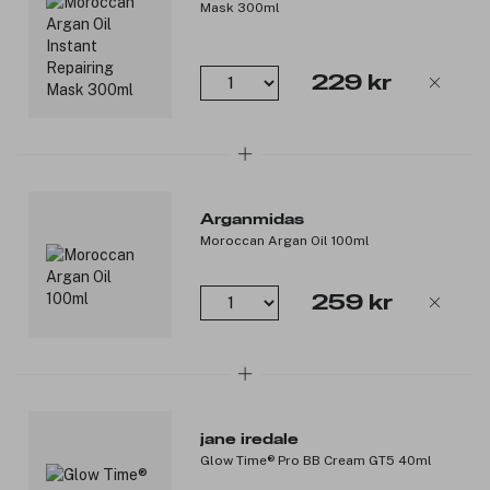
fantastiske balsamen er laget av en unik blanding av
Mask 300ml
ingredienser; vitamin E, arganolje, proteiner og keratin.
Produktnummer:
3241545
229 kr
Arganmidas
Moroccan Argan Oil 100ml
259 kr
jane iredale
Glow Time® Pro BB Cream GT5 40ml