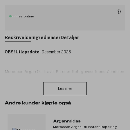
Finnes online
Beskrivelse
Ingredienser
Detaljer
OBS! Utløpsdato:
Desember 2025
Moroccan Argan Oil Travel Kit er et flott gavesett bestående en
fuktgivende shampoo og balsam.
Lukk
Settet inneholder:
Les mer
Moroccan Argan Oil Clear Hydrating Shampoo 50ml: En
Andre kunder kjøpte også
shampoo som gir håret ditt nytt liv og glød. Shampooen er
beriket med arganolje, rik på vitamin E og keratin som
styrker håret.
Moroccan Argan Oil Clear Hydrating Conditioner 50ml: En
Arganmidas
spesiallaget balsam for å rette ut og fukte håret. Denne
Moroccan Argan Oil Instant Repairing