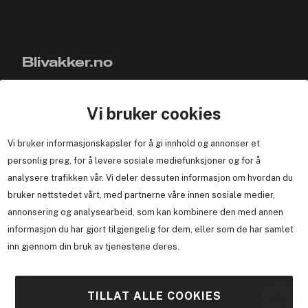
Blivakker.no
Om oss
Bli medlem helt gratis - få poeng og eksklusive rabattkoder.
Vi bruker cookies
Nyhetsbrev
Vi bruker informasjonskapsler for å gi innhold og annonser et
Samarbeid med oss
personlig preg, for å levere sosiale mediefunksjoner og for å
analysere trafikken vår. Vi deler dessuten informasjon om hvordan du
bruker nettstedet vårt, med partnerne våre innen sosiale medier,
annonsering og analysearbeid, som kan kombinere den med annen
En del av
Brandsdal Group AS
informasjon du har gjort tilgjengelig for dem, eller som de har samlet
inn gjennom din bruk av tjenestene deres.
For personlig veiledning om profesjonelle hårprodukter, klikk
her
.
TILLAT ALLE COOKIES