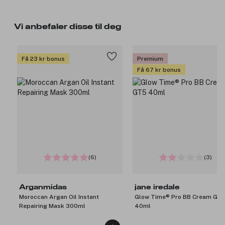
Vi anbefaler disse til deg
Få 23 kr bonus
Premium
Få 67 kr bonus
(6)
(3)
Arganmidas
jane iredale
Moroccan Argan Oil Instant
Glow Time® Pro BB Cream GT
Repairing Mask 300ml
40ml