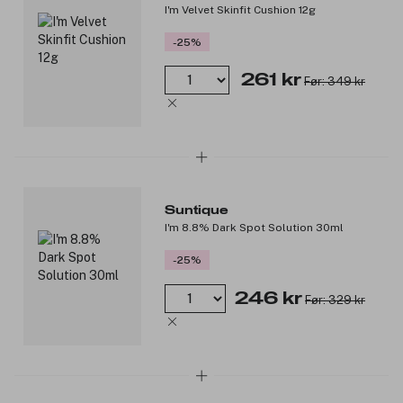
up.
I'm Velvet Skinfit Cushion 12g
Smelter lett inn i huden og kan påføres i flere lag om
ønskelig.
-25%
Klebrer ikke, optimal løsning for fet og kompleks hud.
70% fysisk UV filter og 30% kjemisk UV filter.
261 kr
Før: 349 kr
Produktnummer:
3245366
Suntique
I'm 8.8% Dark Spot Solution 30ml
-25%
246 kr
Før: 329 kr