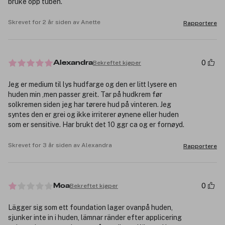
bruke opp tuben.
Skrevet for 2 år siden av Anette
Rapportere
0
Bekreftet kjøper
Alexandra
Jeg er medium til lys hudfarge og den er litt lysere en
huden min ,men passer greit. Tar på hudkrem før
solkremen siden jeg har tørere hud på vinteren. Jeg
syntes den er grei og ikke irriterer øynene eller huden
som er sensitive. Har brukt det 10 ggr ca og er fornøyd.
Skrevet for 3 år siden av Alexandra
Rapportere
0
Bekreftet kjøper
Moa
Lägger sig som ett foundation lager ovanpå huden,
sjunker inte in i huden, lämnar ränder efter applicering