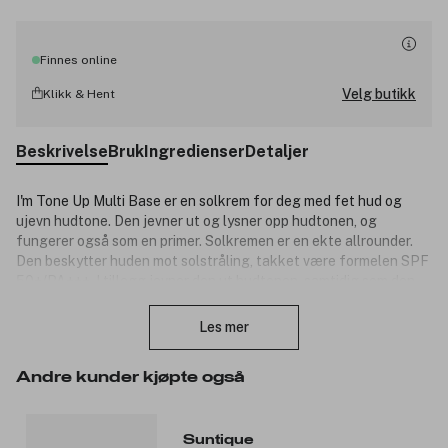
Finnes online
Velg butikk
Klikk & Hent
Beskrivelse
Bruk
Ingredienser
Detaljer
I'm Tone Up Multi Base er en solkrem for deg med fet hud og
ujevn hudtone. Den jevner ut og lysner opp hudtonen, og
fungerer også som en primer. Solkremen er en ekte allrounder.
Den beskytter huden mot solstråling, takket være formelen SPF
50+/PA+++. I tillegg jevner den ut hudtonen, samtidig som den
Lukk
primer huden og gjør den klar for påføring av sminke! Den har en
kremet tekstur og en lys ferskenfarge som blekner så snart den
Les mer
påføres huden. Bruk den før make up, da den vil gi huden din et
strålende, jevnt resultat samtidig som den gir en dekkevne.
Andre kunder kjøpte også
Spesifikasjoner:
Etter hudpleie fungerer den som det første trinnet i make
Suntique