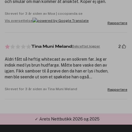
och smular om man kommer åt ansiktet. Köper ej igen.
Skrevet for 3 år siden av Moa | cocopanda.se
Vis oversettelse
Rapportere
2
Bekreftet kjøper
Tina Muni Meland
Aldri fått så heftig whitecast av en solkrem før. Jeg er
indisk med lys brun hudfarge. Måtte bare vaske den av
igjen. Fikk samboer til å prøve den da han er lys i huden,
men ble seende ut som et spøkelse han også...
Skrevet for 3 år siden av Tina Muni Meland
Rapportere
✓ Årets Nettbutikk 2026 og 2025