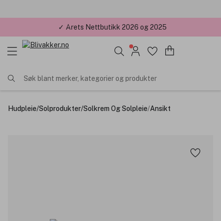
✓ Årets Nettbutikk 2026 og 2025
Søk blant merker, kategorier og produkter
Hudpleie
/
Solprodukter
/
Solkrem Og Solpleie
/
Ansikt