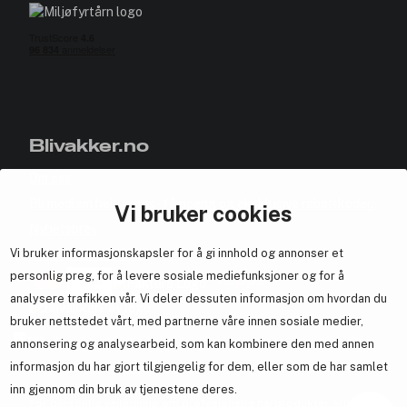
Blivakker.no
Om oss
Bli medlem helt gratis - få poeng og eksklusive rabattkoder.
Vi bruker cookies
Nyhetsbrev
Vi bruker informasjonskapsler for å gi innhold og annonser et
Samarbeid med oss
personlig preg, for å levere sosiale mediefunksjoner og for å
analysere trafikken vår. Vi deler dessuten informasjon om hvordan du
bruker nettstedet vårt, med partnerne våre innen sosiale medier,
annonsering og analysearbeid, som kan kombinere den med annen
En del av
Brandsdal Group AS
informasjon du har gjort tilgjengelig for dem, eller som de har samlet
inn gjennom din bruk av tjenestene deres.
For personlig veiledning om profesjonelle hårprodukter, klikk