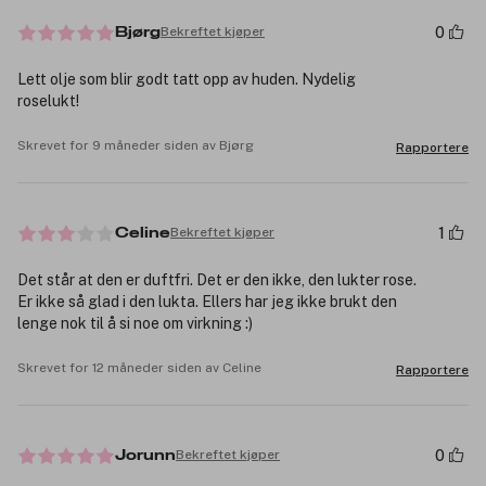
0
Bekreftet kjøper
Bjørg
Lett olje som blir godt tatt opp av huden. Nydelig
roselukt!
Skrevet for 9 måneder siden av Bjørg
Rapportere
1
Bekreftet kjøper
Celine
Det står at den er duftfri. Det er den ikke, den lukter rose.
Er ikke så glad i den lukta. Ellers har jeg ikke brukt den
lenge nok til å si noe om virkning :)
Skrevet for 12 måneder siden av Celine
Rapportere
0
Bekreftet kjøper
Jorunn