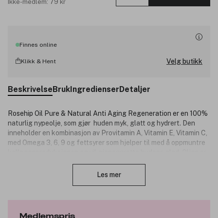
Ikke-medlem: 79 kr
Finnes online
Velg butikk
Klikk & Hent
Beskrivelse
Bruk
Ingredienser
Detaljer
Rosehip Oil Pure & Natural Anti Aging Regeneration er en 100%
naturlig nypeolje, som gjør huden myk, glatt og hydrert. Den
inneholder en kombinasjon av Provitamin A, Vitamin E, Vitamin C,
med Omega 3, 6, 9 og fettsyrer som hjelper til med å oppmuntre
kollagenproduksjonen og vil gjenopprette hudens glød. Oljen er
Lukk
et naturlig middel mot fine linjer, aldringstegn og rynker og bidrar
til å fukte og reparere tørr eller skadet hud. Den er gunstige for
Les mer
arr, negler, hår og hodebunn og passer for alle hudtyper.
Fordeler:
100% naturlige ingredienser.
Medlemspris