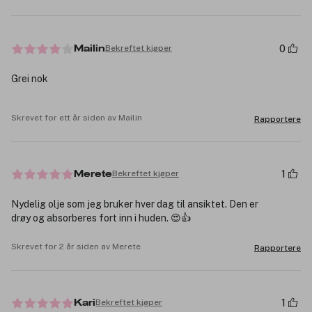
0
Bekreftet kjøper
Mailin
Grei nok
Skrevet for ett år siden av Mailin
Rapportere
1
Bekreftet kjøper
Merete
Nydelig olje som jeg bruker hver dag til ansiktet. Den er
drøy og absorberes fort inn i huden. 😍👍
Skrevet for 2 år siden av Merete
Rapportere
1
Bekreftet kjøper
Kari