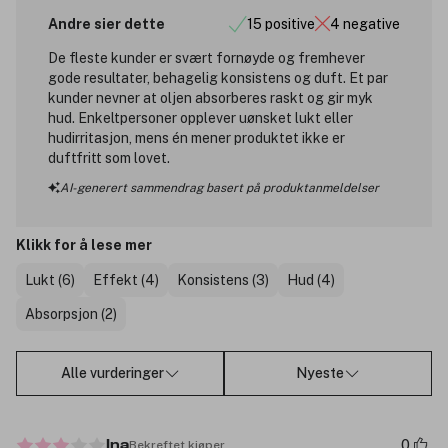
Andre sier dette
15 positive
4 negative
De fleste kunder er svært fornøyde og fremhever
gode resultater, behagelig konsistens og duft. Et par
kunder nevner at oljen absorberes raskt og gir myk
hud. Enkeltpersoner opplever uønsket lukt eller
hudirritasjon, mens én mener produktet ikke er
duftfritt som lovet.
AI-generert sammendrag basert på produktanmeldelser
Klikk for å lese mer
Lukt (6)
Effekt (4)
Konsistens (3)
Hud (4)
Absorpsjon (2)
Alle vurderinger
Nyeste
0
Bekreftet kjøper
Ina