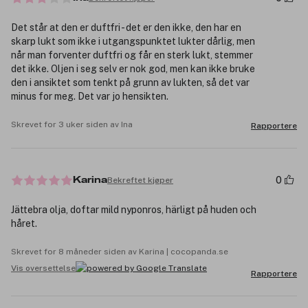
Det står at den er duftfri - det er den ikke, den har en
skarp lukt som ikke i utgangspunktet lukter dårlig, men
når man forventer duftfri og får en sterk lukt, stemmer
det ikke. Oljen i seg selv er nok god, men kan ikke bruke
den i ansiktet som tenkt på grunn av lukten, så det var
minus for meg. Det var jo hensikten.
Skrevet for 3 uker siden av Ina
Rapportere
0
Bekreftet kjøper
Karina
Jättebra olja, doftar mild nyponros, härligt på huden och
håret.
Skrevet for 8 måneder siden av Karina | cocopanda.se
Vis oversettelse
Rapportere