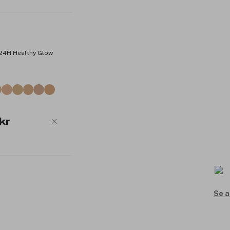
w 24H Healthy Glow
kr
Se a