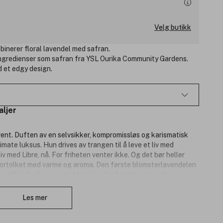
Velg butikk
binerer floral lavendel med safran.
ngredienser som safran fra YSL Ourika Community Gardens.
d et edgy design.
aljer
rent. Duften av en selvsikker, kompromissløs og karismatisk
imate luksus. Hun drives av trangen til å leve et liv med
 liv med Libre, nå. For friheten venter ikke. Og det bør heller
nfortolket med varme og aroma. Den første blomsterlavendelen
 fra YSLs Ourika-hager i Marokko. En flamboyant saft som
Lukk
 juvellignende flakong med en edgy vri.
Les mer