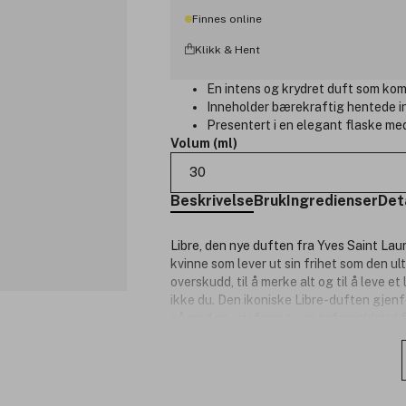
Finnes online
Klikk & Hent
En intens og krydret duft som kom
Inneholder bærekraftig hentede i
Presentert i en elegant flaske me
Volum (ml)
30
Beskrivelse
Bruk
Ingredienser
Det
Libre, den nye duften fra Yves Saint Lau
kvinne som lever ut sin frihet som den ult
overskudd, til å merke alt og til å leve et
ikke du. Den ikoniske Libre-duften gje
nå med en vri i form av en safranakkord
innkapsler gløden av ild omsluttet av en
Produktnummer:
3246897