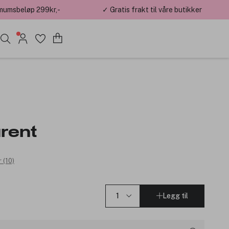
mumsbeløp 299kr,-
✓ Gratis frakt til våre butikker
rent
 (10)
Legg til