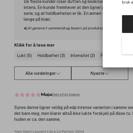
De fleste kunder roser duften og beskriver den som nydel
bruk 
intens. En kunde fremhever at den ligner på en annen var
serie, og at holdbarheten er lik. En annen trekker frem at
lenge på klær.
AI-generert sammendrag basert på produktanmeldelser
Klikk for å lese mer
Lukt (5)
Holdbarhet (3)
Intensitet (2)
Favoritt (1)
Sam
Alle vurderinger
Nyeste
Bekreftet kjøper
Maja
Synes denne ligner veldig på edp intense varianten i samme ser
det bare meg, men klarer altså ikke lukte forskjell på disse to
huden er ca. den samme.
Yves Saint Laurent Libre Le Parfum 30ml