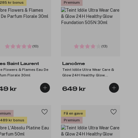
 285 kr bonus
Premium
(10)
(13)
es Saint Laurent
Lancôme
re Flowers & Flames Eau De
Teint Idôle Ultra Wear Care &
fum Florale 30ml
Glow 24H Healthy Glow
Foundation 505N 30ml
49 kr
649 kr
emium
Få en gave
 489 kr bonus
Premium