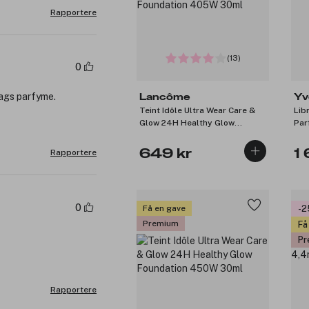
Rapportere
(13)
0
dags parfyme.
Lancôme
Yv
Teint Idôle Ultra Wear Care &
Lib
Glow 24H Healthy Glow
Par
Foundation 405W 30ml
649 kr
1 
Rapportere
0
Få en gave
-
Premium
Få
Pr
Rapportere