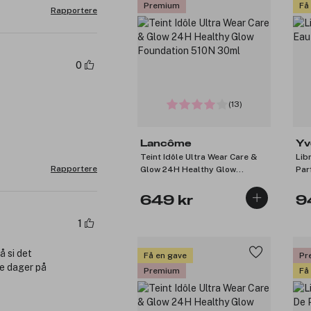
Premium
Få
Rapportere
0
(13)
Lancôme
Yv
Teint Idôle Ultra Wear Care &
Lib
Rapportere
Glow 24H Healthy Glow
Par
Foundation 510N 30ml
649 kr
9
1
å si det
Få en gave
Pr
re dager på
Premium
Få