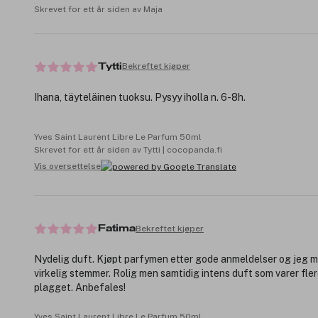
Skrevet for ett år siden av Maja
Bekreftet kjøper
Tytti
Ihana, täyteläinen tuoksu. Pysyy iholla n. 6-8h.
Yves Saint Laurent Libre Le Parfum 50ml
Skrevet for ett år siden av Tytti | cocopanda.fi
Vis oversettelse
Bekreftet kjøper
Fatima
Nydelig duft. Kjøpt parfymen etter gode anmeldelser og jeg m
virkelig stemmer. Rolig men samtidig intens duft som varer fle
plagget. Anbefales!
Yves Saint Laurent Libre Le Parfum 50ml