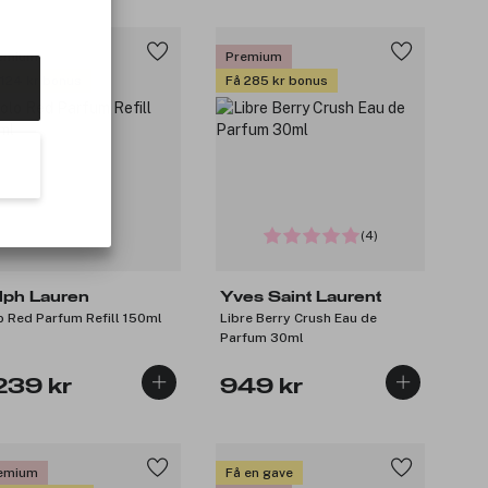
emium
Premium
 124 kr bonus
Få 285 kr bonus
(4)
lph Lauren
Yves Saint Laurent
o Red Parfum Refill 150ml
Libre Berry Crush Eau de
Parfum 30ml
239 kr
949 kr
emium
Få en gave