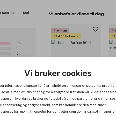
r som du har kjøpt.
Vi anbefaler disse til deg
Premium
Pr
Få 456 kr bonus
Få
(18)
(1)
(0)
(0)
(0)
Vi bruker cookies
(19)
ker informasjonskapsler for å gi innhold og annonser et personlig preg, for
Yves Saint Laurent
Yv
 sosiale mediefunksjoner og for å analysere trafikken vår. Vi deler dessut
Libre Le Parfum 50ml
Lib
30
masjon om hvordan du bruker nettstedet vårt, med partnerne våre innen sos
r, annonsering og analysearbeid, som kan kombinere den med annen
tive
0 negative
1 519 kr
9
asjon du har gjort tilgjengelig for dem, eller som de har samlet inn gjenno