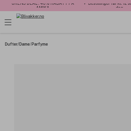
UKENS DEAL : 40% RABATT PÅ
✓ Bestillinger før kl. 12
AMIKA
dag
Dufter
/
Dame
/
Parfyme