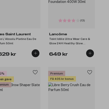
(13)
es Saint Laurent
Lancôme
re L'Absolu Platine Eau De
Teint Idôle Ultra Wear Care &
fum 50ml
Glow 24H Healthy Glow
Foundation 400W 30ml
629 kr
649 kr
25%
Premium
Få 405 kr bonus
 en gave
emium