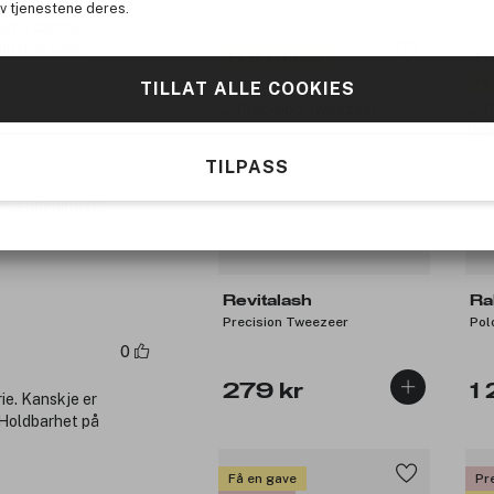
ig, sensuell og
av tjenestene deres.
iant i samme
 duften varer
Få 28 kr bonus
Pr
Få
TILLAT ALLE COOKIES
TILPASS
menligning (1)
Revitalash
Ra
Precision Tweezeer
Pol
0
279 kr
1 
ie. Kanskje er
. Holdbarhet på
Få en gave
Pr