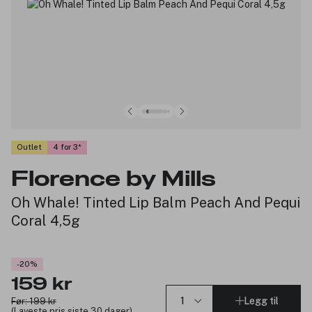
Outlet
4 for 3
Florence by Mills
Oh Whale! Tinted Lip Balm Peach And Pequi
Coral 4,5g
-20%
159 kr
Legg til
Før: 199 kr
(Laveste pris siste 30 dager)