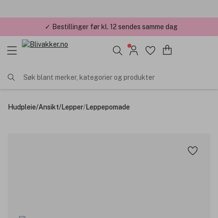
✓ Bestillinger før kl. 12 sendes samme dag
✓ Årets Nettbutikk 2026 og 2025
Søk blant merker, kategorier og produkter
Hudpleie
/
Ansikt
/
Lepper
/
Leppepomade