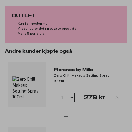
Leppepomade som ikke fester seg.
Fuktighetsgivende med et hint av farge.
OUTLET
Hjelper med å låse inne fuktighet.
Kun for medlemmer
Vi spanderer det rimeligste produktet.
Florence by Mills ble skapt av kjærlighet av Millie Bobby Brown
Maks 5 per ordre
(aka Mills) og handler om å definere våre egne vilkår til
skjønnhet. Florence By Mills gir deg hudpleie og sminke som er
morsom, vegansk og enkel å bruke!
Andre kunder kjøpte også
Produktnummer:
3248520
Florence by Mills
Zero Chill Makeup Setting Spray
100ml
279 kr