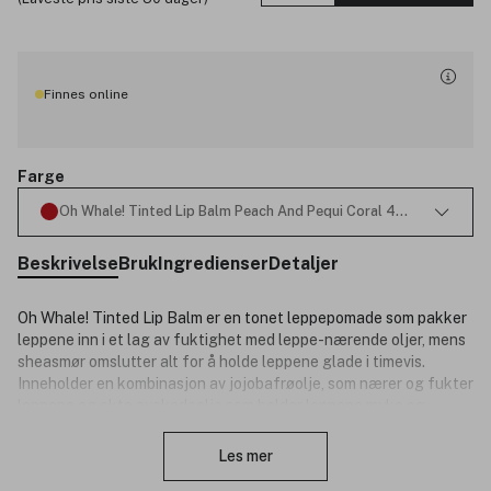
Finnes online
Farge
Oh Whale! Tinted Lip Balm Peach And Pequi Coral 4,5g
Beskrivelse
Bruk
Ingredienser
Detaljer
Oh Whale! Tinted Lip Balm er en tonet leppepomade som pakker
leppene inn i et lag av fuktighet med leppe-nærende oljer, mens
sheasmør omslutter alt for å holde leppene glade i timevis.
Inneholder en kombinasjon av jojobafrøolje, som nærer og fukter
leppene og ekte avokadoolje som holder leppene myke og
Lukk
glatte. Beroligende sheasmør hjelper til med å forsegle
fuktighet. Passer alle hudtyper.
Les mer
Fordeler: