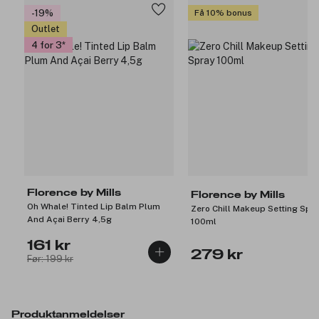
-19%
Få 10% bonus
Outlet
4 for 3
Florence by Mills
Florence by Mills
Oh Whale! Tinted Lip Balm Plum
Zero Chill Makeup Setting Spr
And Açai Berry 4,5g
100ml
161 kr
279 kr
Før: 199 kr
Produktanmeldelser