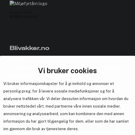
Blivakker.no
Om oss
Bli medlem helt gratis - få poeng og eksklusive rabattkoder.
Vi bruker cookies
Nyhetsbrev
Vi bruker informasjonskapsler for å gi innhold og annonser et
Samarbeid med oss
personlig preg, for å levere sosiale mediefunksjoner og for å
analysere trafikken vår. Vi deler dessuten informasjon om hvordan du
bruker nettstedet vårt, med partnerne våre innen sosiale medier,
annonsering og analysearbeid, som kan kombinere den med annen
En del av
Brandsdal Group AS
informasjon du har gjort tilgjengelig for dem, eller som de har samlet
inn gjennom din bruk av tjenestene deres.
For personlig veiledning om profesjonelle hårprodukter, klikk