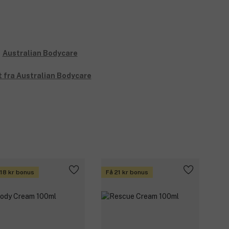
t fra Australian Bodycare
 18 kr bonus
Få 21 kr bonus