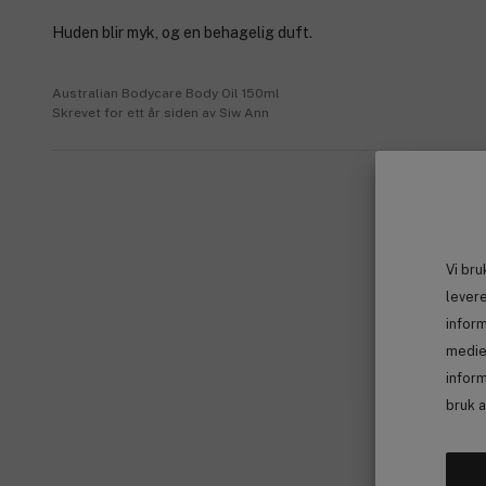
Huden blir myk, og en behagelig duft.
Australian Bodycare Body Oil 150ml
Skrevet for ett år siden av Siw Ann
Vi bru
levere
infor
medie
inform
bruk 