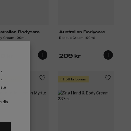
stralian Bodycare
Australian Bodycare
y Cream 100ml
Rescue Cream 100ml
79 kr
209 kr
 å
 21 kr bonus
Få 58 kr bonus
en
iale
m din