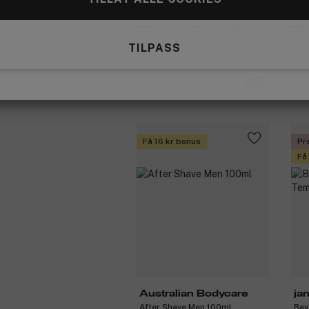
Australian Bodycare
Au
Pure Oil 30ml
Bod
TILPASS
20
209 kr
2
Få 16 kr bonus
Pr
Få
Australian Bodycare
ja
After Shave Men 100ml
Bey