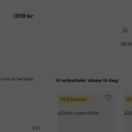
319 kr
Se al
r som du har kjøpt.
Vi anbefaler disse til deg
Få 32 kr bonus
Få
0