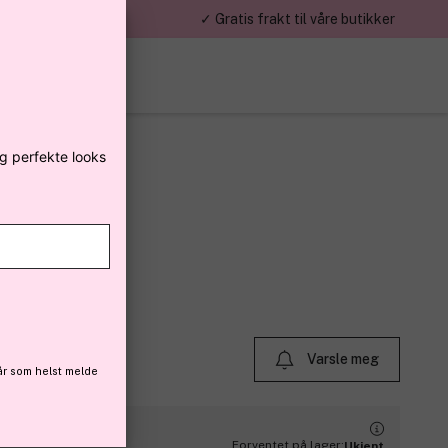
mumsbeløp 299kr,-
✓ Gratis frakt til våre butikker
eg perfekte looks
dycare
Varsle meg
år som helst melde
Forventet på lager:
Ukjent