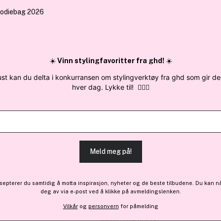
 sendes samme
✓ Årets Nettbutikk 2026 og 2025
✓ Mini
Søk blant merker, kategorier og produkter
☀️
Vinn stylingfavoritter fra ghd!
☀️
ust kan du delta i konkurransen om stylingverktøy fra ghd som gir d
hver dag. Lykke til!
💇‍♀️✨
Få 27 kr bonus
Australian Bo
Body Oil 150ml
Meld meg på!
269 kr
epterer du samtidig å motta inspirasjon, nyheter og de beste tilbudene. Du kan n
Midlertidig utsolgt
deg av via e-post ved å klikke på avmeldingslenken.
Vilkår
og
personvern
for påmelding
Midlertidig utsolgt