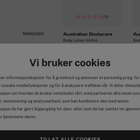
(3)
Rapportere
Australian Bodycare
Au
Body Lotion 500ml
Bod
Vi bruker cookies
319 kr
1
ker informasjonskapsler for å gi innhold og annonser et personlig preg, for
Få 21 kr bonus
Få
 sosiale mediefunksjoner og for å analysere trafikken vår. Vi deler dessut
masjon om hvordan du bruker nettstedet vårt, med partnerne våre innen sos
r, annonsering og analysearbeid, som kan kombinere den med annen
asjon du har gjort tilgjengelig for dem, eller som de har samlet inn gjenno
av tjenestene deres.
(46)
TILLAT ALLE COOKIES