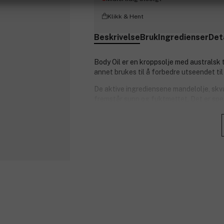
Klikk & Hent
Beskrivelse
Bruk
Ingredienser
Det
Body Oil er en kroppsolje med australsk t
annet brukes til å forbedre utseendet til
De aktive ingrediensene mandelolje, skva
fremstår sunn og fuktmettet. Det er spesi
sunn og gjennomfuktet hud fremstår myk
Kroppsoljen kan også brukes til tørr hu
kroppsproduktene fra Australian Bodyca
Produktnummer:
3250865