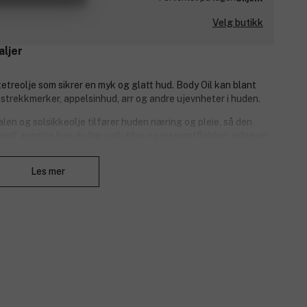
Velg butikk
aljer
etreolje som sikrer en myk og glatt hud. Body Oil kan blant
 strekkmerker, appelsinhud, arr og andre ujevnheter i huden.
len og solsikkeolje tilfører huden næring og pleie, så den
elt gunstig hvis du har celluliter og pigmentflekker, siden en
ere og glattere.
Lukk
Les mer
d som mangler fett, og den kan kombineres med de øvrige
re, for eksempel Body Lotion og Body Cream.