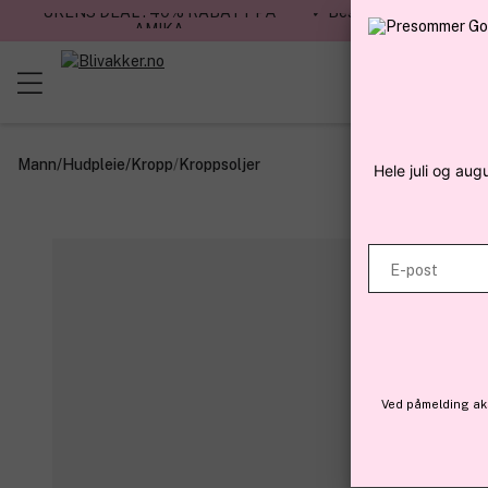
UKENS DEAL : 40% RABATT PÅ
✓ Bestillinger før kl. 12
AMIKA
dag
Mann
/
Hudpleie
/
Kropp
/
Kroppsoljer
Hele juli og aug
E-post
Ved påmelding aks