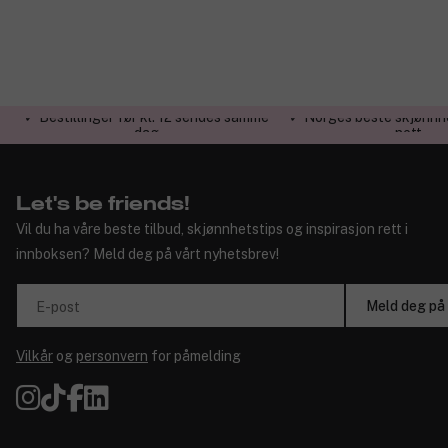
✓ Bestillinger før kl. 12 sendes samme
✓ Norges beste skjønnh
dag
nett
Let's be friends!
Vil du ha våre beste tilbud, skjønnhetstips og inspirasjon rett i
innboksen? Meld deg på vårt nyhetsbrev!
Meld deg på
E-post
Vilkår
og
personvern
for påmelding