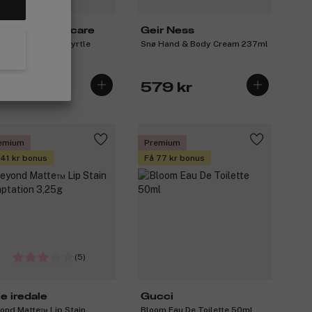
stralian Bodycare
Geir Ness
y Lotion Lemon Myrtle
Snø Hand & Body Cream 237ml
0ml
09 kr
579 kr
emium
Premium
 41 kr bonus
Få 77 kr bonus
(5)
ne iredale
Gucci
ond Matte™ Lip Stain
Bloom Eau De Toilette 50ml