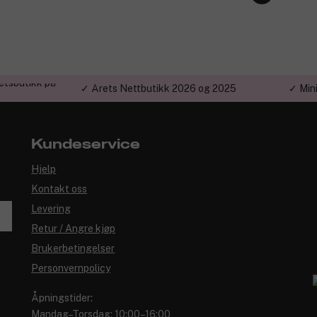
etsbutikk på
✓ Årets Nettbutikk 2026 og 2025
✓ Min
Kundeservice
Hjelp
Kontakt oss
Levering
Retur / Angre kjøp
Brukerbetingelser
Personvernpolicy
Åpningstider:
Mandag–Torsdag: 10:00–16:00