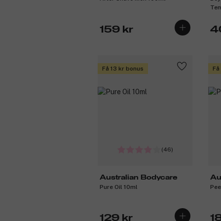
Tem
159 kr
4
Få 13 kr bonus
Få
(46)
Australian Bodycare
Au
Pure Oil 10ml
Pee
129 kr
1