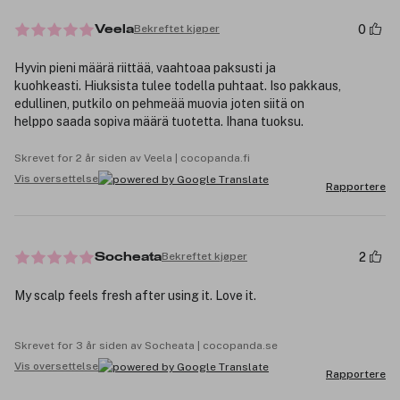
0
Bekreftet kjøper
Veela
Hyvin pieni määrä riittää, vaahtoaa paksusti ja
kuohkeasti. Hiuksista tulee todella puhtaat. Iso pakkaus,
edullinen, putkilo on pehmeää muovia joten siitä on
helppo saada sopiva määrä tuotetta. Ihana tuoksu.
Skrevet for 2 år siden av Veela | cocopanda.fi
Vis oversettelse
Rapportere
2
Bekreftet kjøper
Socheata
My scalp feels fresh after using it. Love it.
Skrevet for 3 år siden av Socheata | cocopanda.se
Vis oversettelse
Rapportere