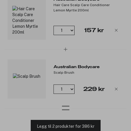
Etter bruk vil du oppleve at håret føles lett og voluminøst, og
Hair Care Scalp Care Conditioner
hodebunnen kan igjen puste.
Lemon Myrtle 200ml
Produktnummer:
3250869
157 kr
Australian Bodycare
Scalp Brush
229 kr
Legg til 2 produkter for 386 kr