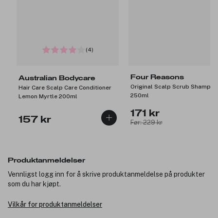
(4)
Four Reasons
Australian Bodycare
Original Scalp Scrub Shampoo
Hair Care Scalp Care Conditioner
250ml
Lemon Myrtle 200ml
171 kr
157 kr
Før: 229 kr
Produktanmeldelser
Vennligst logg inn for å skrive produktanmeldelse på produkter
som du har kjøpt.
Vilkår for produktanmeldelser