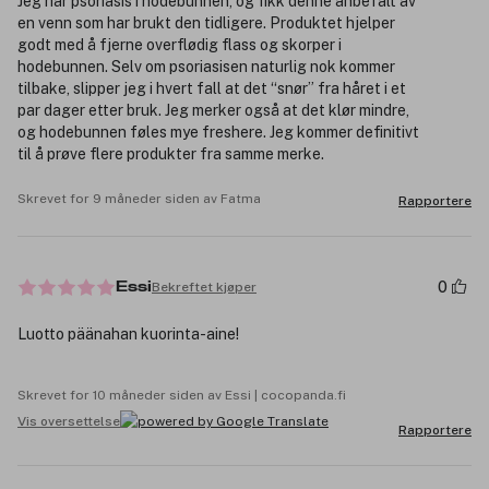
Jeg har psoriasis i hodebunnen, og fikk denne anbefalt av
en venn som har brukt den tidligere. Produktet hjelper
godt med å fjerne overflødig flass og skorper i
hodebunnen. Selv om psoriasisen naturlig nok kommer
tilbake, slipper jeg i hvert fall at det “snør” fra håret i et
par dager etter bruk. Jeg merker også at det klør mindre,
og hodebunnen føles mye freshere. Jeg kommer definitivt
til å prøve flere produkter fra samme merke.
Skrevet for 9 måneder siden av Fatma
Rapportere
0
Bekreftet kjøper
Essi
Luotto päänahan kuorinta-aine!
Skrevet for 10 måneder siden av Essi | cocopanda.fi
Vis oversettelse
Rapportere