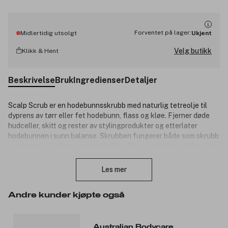
Forventet på lager:
Midlertidig utsolgt
Ukjent
Velg butikk
Klikk & Hent
Beskrivelse
Bruk
Ingredienser
Detaljer
Scalp Scrub er en hodebunnsskrubb med naturlig tetreolje til
dyprens av tørr eller fet hodebunn, flass og kløe. Fjerner døde
hudceller, skitt og rester av stylingprodukter og etterlater
hodebunnen i sunn balanse. Skrubben fungerer både som skrubb
og shampoo i ett og samme produkt. Det gjør det enkelt for deg
Lukk
å vaske håret og peele i dybden et par ganger i uken. Scalp
Scrub reduserer og forebygger forekomsten av kviser, flass og
Les mer
tørr hodebunn. Den peelende effekten kommer fra knuste
aprikoskjerner som varsomt fjerner døde hudceller, rester etter
Andre kunder kjøpte også
stylingprodukter og overflødig sebum fra hodebunnen.
Hodebunsskrubben fungerer også som en dyptrensende
shampoo mot fet hodebunn, flass og kløe.
Australian Bodycare