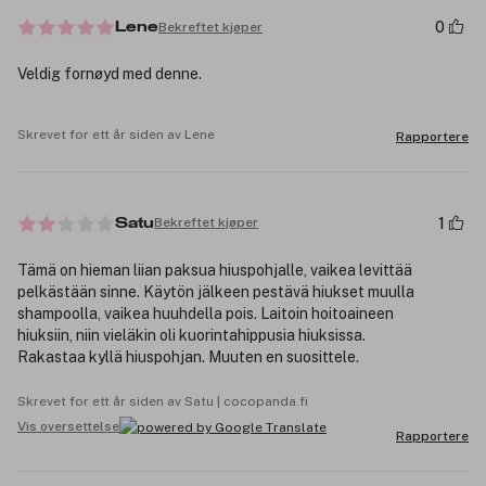
0
Bekreftet kjøper
Lene
Veldig fornøyd med denne.
Skrevet for ett år siden av Lene
Rapportere
1
Bekreftet kjøper
Satu
Tämä on hieman liian paksua hiuspohjalle, vaikea levittää
pelkästään sinne. Käytön jälkeen pestävä hiukset muulla
shampoolla, vaikea huuhdella pois. Laitoin hoitoaineen
hiuksiin, niin vieläkin oli kuorintahippusia hiuksissa.
Rakastaa kyllä hiuspohjan. Muuten en suosittele.
Skrevet for ett år siden av Satu | cocopanda.fi
Vis oversettelse
Rapportere