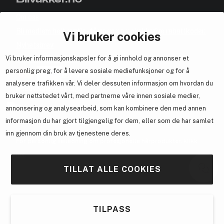
Om oss
Bli medlem helt gratis - få poeng og eksklusive rabattkoder.
Vi bruker cookies
Nyhetsbrev
Vi bruker informasjonskapsler for å gi innhold og annonser et
Samarbeid med oss
personlig preg, for å levere sosiale mediefunksjoner og for å
analysere trafikken vår. Vi deler dessuten informasjon om hvordan du
bruker nettstedet vårt, med partnerne våre innen sosiale medier,
annonsering og analysearbeid, som kan kombinere den med annen
En del av
Brandsdal Group AS
informasjon du har gjort tilgjengelig for dem, eller som de har samlet
inn gjennom din bruk av tjenestene deres.
For personlig veiledning om profesjonelle hårprodukter, klikk
her
.
TILLAT ALLE COOKIES
TILPASS