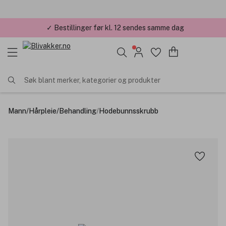
✓ Bestillinger før kl. 12 sendes samme dag
✓ Årets Nettbutikk 2026 og 2025
Søk blant merker, kategorier og produkter
Mann
/
Hårpleie
/
Behandling
/
Hodebunnsskrubb