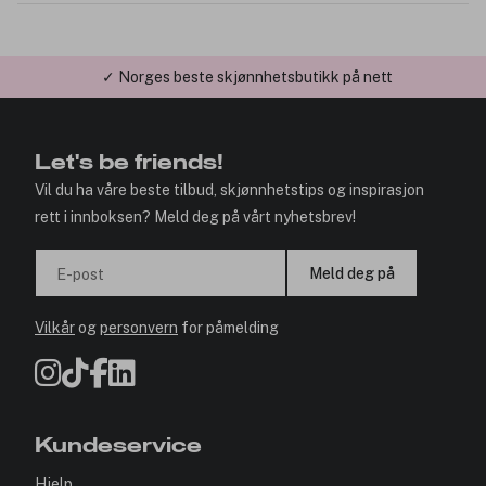
✓ Norges beste skjønnhetsbutikk på nett
✓ Årets Nettbutikk 2026 og 2025
Let's be friends!
Vil du ha våre beste tilbud, skjønnhetstips og inspirasjon
rett i innboksen? Meld deg på vårt nyhetsbrev!
Meld deg på
E-post
Vilkår
og
personvern
for påmelding
Kundeservice
Hjelp