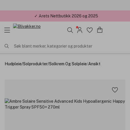
✓ Årets Nettbutikk 2026 og 2025
Søk blant merker, kategorier og produkter
Hudpleie
/
Solprodukter
/
Solkrem Og Solpleie
/
Ansikt