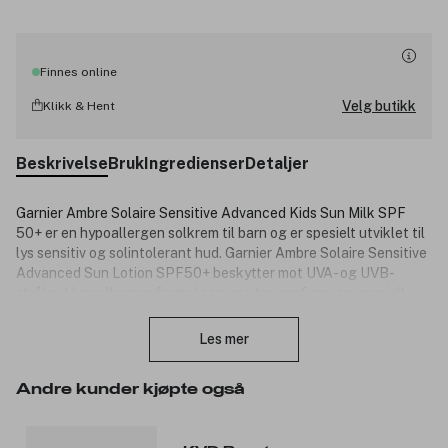
Finnes online
Velg butikk
Klikk & Hent
Beskrivelse
Bruk
Ingredienser
Detaljer
Garnier Ambre Solaire Sensitive Advanced Kids Sun Milk SPF
50+ er en hypoallergen solkrem til barn og er spesielt utviklet til
lys sensitiv og solintolerant hud. Garnier Ambre Solaire Sensitive
Advanced Sun Lotion SPF50+ beskytter mot UVA- og UVB-
stråler. Hypoallergen formel som er uten parfyme og spesielt
Lukk
utviklet til sensitiv hud. Formelen har en lett konsistens og er
vannresistent.
Les mer
Fordeler:
Andre kunder kjøpte også
Meget høy solbeskyttelse med SPF50+ til barn med
sensitiv hud.
Beskytter mot UVA- og UVB-stråler.