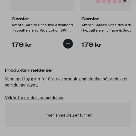
(19)
Garnier
Garnier
Ambre Solaire Sensitive Advanced
Ambre Solaire Sensitive Adva
Hypoallergenic Kids Lotion SPF
Hypoallergenic Face & Body S
50+ 175ml
Protection Lotion SPF50+ 175
179 kr
179 kr
Produktanmeldelser
Vennligst logg inn for å skrive produktanmeldelse på produkter
som du har kjøpt.
Vilkår for produktanmeldelser
Ingen anmeldelser funnet