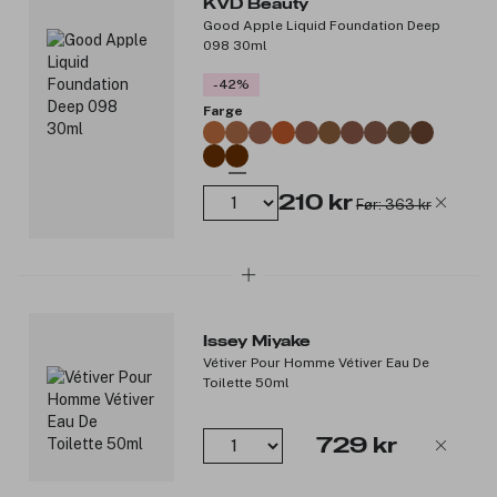
KVD Beauty
Garnier Sensitive Advanced er utviklet til sensitiv hud.
Good Apple Liquid Foundation Deep
Vannresistent kremet formel - føles verken fet eller
098 30ml
klissete.
Hypoallergen og uten parfyme.
-42%
Testet under dermatologisk kontroll
Farge
Produktnummer:
3259266
210 kr
Før: 363 kr
Issey Miyake
Vétiver Pour Homme Vétiver Eau De
Toilette 50ml
729 kr