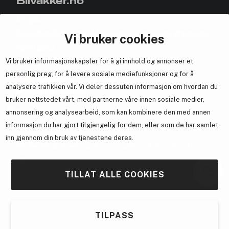
Blivakker.no
Om oss
Bli medlem helt gratis - få poeng og eksklusive rabattkoder.
Vi bruker cookies
Nyhetsbrev
Vi bruker informasjonskapsler for å gi innhold og annonser et
Samarbeid med oss
personlig preg, for å levere sosiale mediefunksjoner og for å
analysere trafikken vår. Vi deler dessuten informasjon om hvordan du
bruker nettstedet vårt, med partnerne våre innen sosiale medier,
annonsering og analysearbeid, som kan kombinere den med annen
En del av
Brandsdal Group AS
informasjon du har gjort tilgjengelig for dem, eller som de har samlet
inn gjennom din bruk av tjenestene deres.
For personlig veiledning om profesjonelle hårprodukter, klikk
her
.
TILLAT ALLE COOKIES
TILPASS