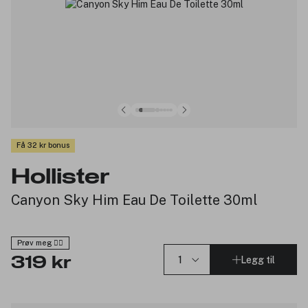
Få 32 kr bonus
Hollister
Canyon Sky Him Eau De Toilette 30ml
Prøv meg 🙋‍♀️
Legg til
319 kr