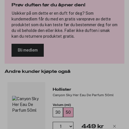
Prøv duften før du åpner den!
Toppnote: Mandarin, blodappelsin, Havsalt.
Usikker på om dette er en duft for deg? Som
Hjertenote: Einebær, Yuzu, Geranium.
kundemedlem får du med en gratis vareprøve av dette
Bunnote: Mose, Indisk sandeltre, Palo Santo.
produktet som du kan teste før du bestemmer deg for om
du vil beholde den eller ikke. Faller ikke duften i smak
kan du returnere produktet gratis.
Produktnummer:
3259866
Bli medlem
Andre kunder kjøpte også
Hollister
Canyon Sky Her Eau De Parfum 50ml
Volum (ml)
30
50
449 kr