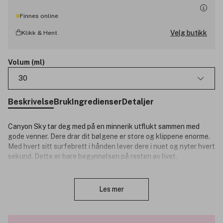
Finnes online
Velg butikk
Klikk & Hent
Volum (ml)
30
Beskrivelse
Bruk
Ingredienser
Detaljer
Canyon Sky tar deg med på en minnerik utflukt sammen med
gode venner. Dere drar dit bølgene er store og klippene enorme.
Med hvert sitt surfebrett i hånden lever dere i nuet og nyter hvert
sekund. Dette er bare begynnelsen på resten av livet.
Adrenalin, glede og vennskap er inspirasjonen for disse nye
Lukk
duftene til Hollister. Hereduften hører til woody cistrus
Les mer
duftfamilen, og har noter som blodappelsin, einebær og
sandeltre.
Duftnoter: