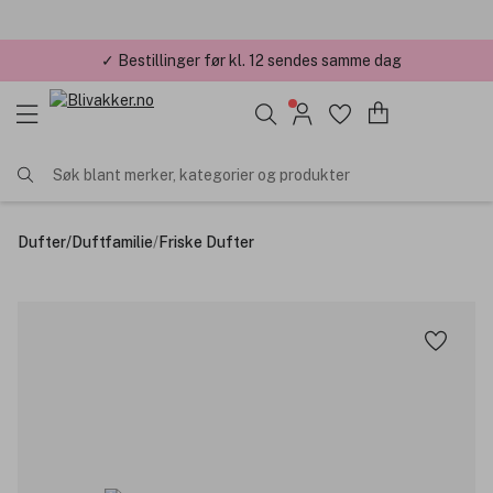
✓ Bestillinger før kl. 12 sendes samme dag
✓ Årets Nettbutikk 2026 og 2025
Søk blant merker, kategorier og produkter
Dufter
/
Duftfamilie
/
Friske Dufter