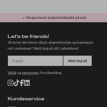
✓ Norges beste skjønnhetsbutikk på nett
✓ Årets Nettbutikk 2026 og 2025
Let's be friends!
Vil du ha våre beste tilbud, skjønnhetstips og inspirasjon
rett i innboksen? Meld deg på vårt nyhetsbrev!
Meld deg på
E-post
Vilkår
og
personvern
for påmelding
Kundeservice