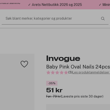
 sendes samme
✓ Årets Nettbutikk 2026 og 2025
✓ Mini
Søk blant merker, kategorier og produkter
Invogue
Baby Pink Oval Nails 24pcs
(3)
Les produktanmeldelser 
-35%
51 kr
Før: 79 kr
(Laveste pris siste 30 dager)