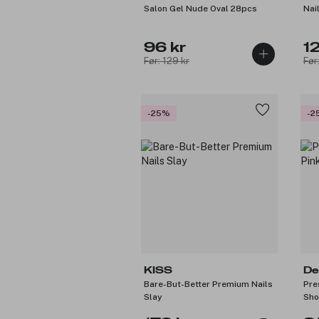
Salon Gel Nude Oval 28pcs
Nai
96 kr
1
Før: 129 kr
Før
-25%
-2
KISS
De
Bare-But-Better Premium Nails
Pre
Slay
Sho