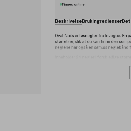
Finnes online
Beskrivelse
Bruk
Ingredienser
Det
Oval Nails er løsnegler fra Invogue. En p
størrelser, slik at du kan finne den som 
neglene har også en sømløs neglebånd for
Inneholder 24 negler i forskjellige stør
Produktnummer:
3269134