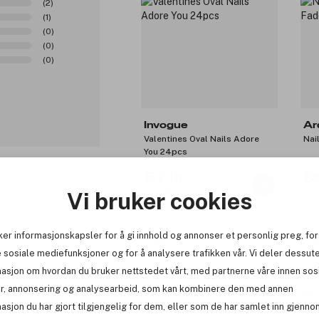
(2)
(1)
(0)
(0)
(0)
Invogue
Ar
Valentines Oval Nails Adore
Nai
You 24pcs
57 kr
9
Før: 89 kr
Før
Vi bruker cookies
0
ker informasjonskapsler for å gi innhold og annonser et personlig preg, for
-25%
-2
 sosiale mediefunksjoner og for å analysere trafikken vår. Vi deler dessut
masjon om hvordan du bruker nettstedet vårt, med partnerne våre innen sos
r, annonsering og analysearbeid, som kan kombinere den med annen
Rapportere
asjon du har gjort tilgjengelig for dem, eller som de har samlet inn gjenno