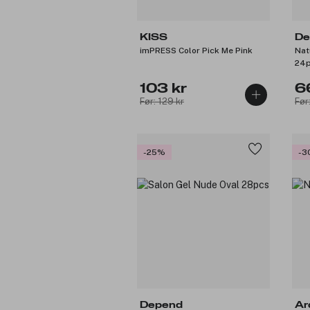
KISS
De
imPRESS Color Pick Me Pink
Nat
24
103 kr
6
Før: 129 kr
Før
-25%
-3
Depend
Ar