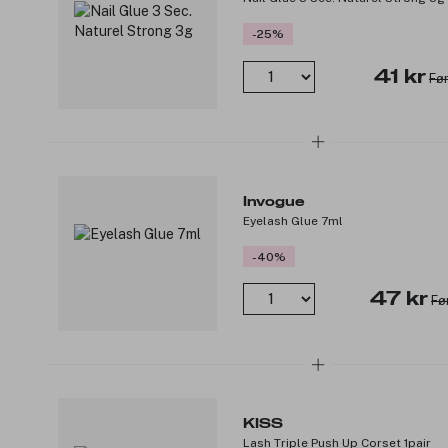
-25%
41 kr
Før
Invogue
Eyelash Glue 7ml
-40%
47 kr
Fø
KISS
Lash Triple Push Up Corset 1pair