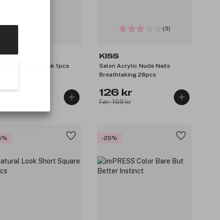
(3)
dell
KISS
l Addict Sweet Pink 1pcs
Salon Acrylic Nude Nails
Breathtaking 28pcs
9 kr
126 kr
: 119 kr
Før: 169 kr
5%
-25%