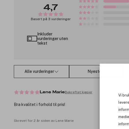
4,7
Basert på 3 vurderinger
Inkluder
vurderinger uten
tekst
Alle vurderinger
Nyeste
Bekreftet kjøper
Lene Marie
Vi bru
levere
Bra kvalitet i forhold til pris!
infor
medie
Skrevet for 2 år siden av Lene Marie
inform