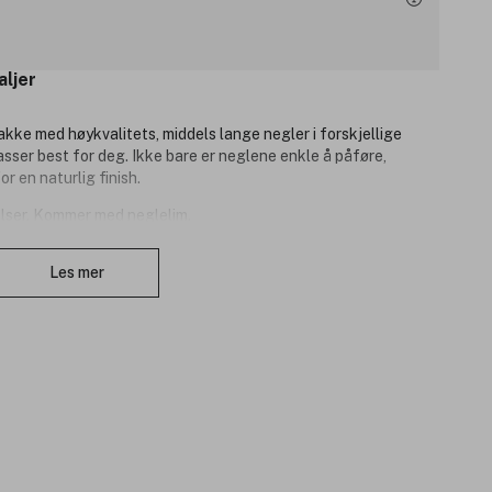
aljer
akke med høykvalitets, middels lange negler i forskjellige
passer best for deg. Ikke bare er neglene enkle å påføre,
 en naturlig finish.
relser. Kommer med neglelim.
Lukk
Les mer