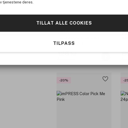
av tjenestene deres.
TILLAT ALLE COOKIES
KISS
Ar
Salon Acrylic Nude Nails
Nai
TILPASS
Graceful 28pcs
126 kr
8
Før: 169 kr
Før
-20%
-2