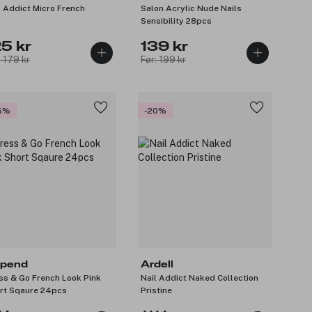
l Addict Micro French
Salon Acrylic Nude Nails
Sensibility 28pcs
25 kr
139 kr
: 179 kr
Før: 199 kr
5%
-20%
pend
Ardell
ss & Go French Look Pink
Nail Addict Naked Collection
rt Sqaure 24pcs
Pristine