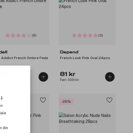
(9)
(3)
dell
Depend
l Addict French Ombre Fade
French Look Pink Oval 24pcs
0 kr
81 kr
: 129 kr
Før: 109 kr
 å
5%
-25%
en
iale
m din