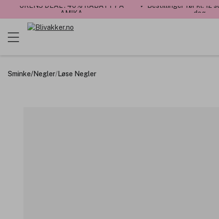
UKENS DEAL : 40% RABATT PÅ
✓ Bestillinger før kl. 12
AMIKA
dag
Sminke
/
Negler
/
Løse Negler