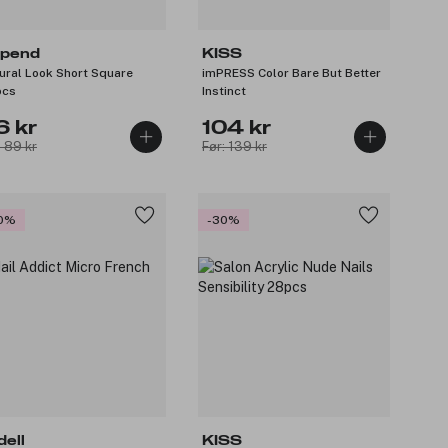
pend
KISS
ural Look Short Square
imPRESS Color Bare But Better
pcs
Instinct
6 kr
104 kr
: 89 kr
Før: 139 kr
0%
-30%
dell
KISS