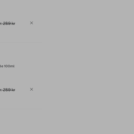
r: 289 kr
le 100ml
r: 289 kr