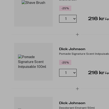
-25%
216 kr
Fø
Dick Johnson
Pomade Signature Scent Inépuisab
-25%
216 kr
Fø
Dick Johnson
Deodorant Envirant 50ml