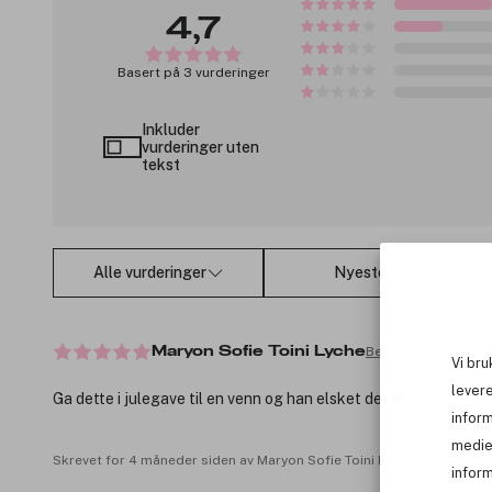
4,7
Basert på 3 vurderinger
Inkluder
vurderinger uten
tekst
Alle vurderinger
Nyeste
Bekreftet kjøper
Maryon Sofie Toini Lyche
Vi bru
levere
Ga dette i julegave til en venn og han elsket det🖤
infor
medie
Skrevet for 4 måneder siden av Maryon Sofie Toini Lyche
inform