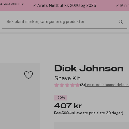
 sendes samme
✓ Årets Nettbutikk 2026 og 2025
✓ Mini
Søk blant merker, kategorier og produkter
Dick Johnson
Shave Kit
(3)
Les produktanmeldelser 
-20%
407 kr
Før: 509 kr
(Laveste pris siste 30 dager)