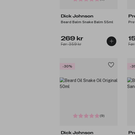
Dick Johnson
Pr
Beard Balm Snake Balm 55ml
Pro
269 kr
1
Før: 359 kr
Før
-30%
-3
(9)
Dick Johnson
Pr