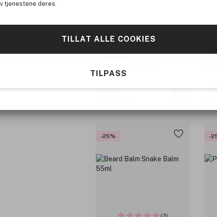
av tjenestene deres.
TILLAT ALLE COOKIES
Di
Bulldog
Deo
Original Steel Blades
TILPASS
17
239 kr
Før
-25%
-2
(3)