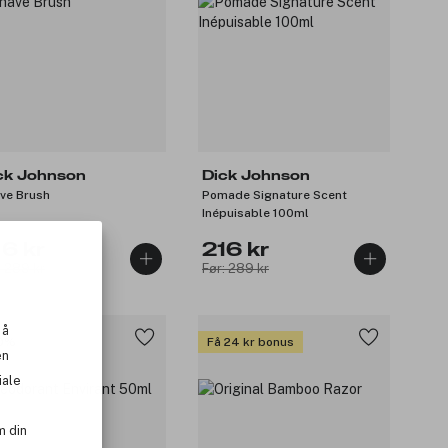
ck Johnson
Dick Johnson
ve Brush
Pomade Signature Scent
Inépuisable 100ml
16 kr
216 kr
: 289 kr
Før: 289 kr
 å
0%
Få 24 kr bonus
en
iale
m din