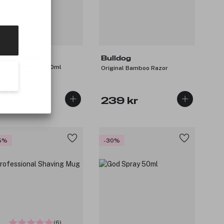
ck Johnson
Bulldog
dorant Envirant 50ml
Original Bamboo Razor
4 kr
239 kr
: 249 kr
5%
-30%
(6)