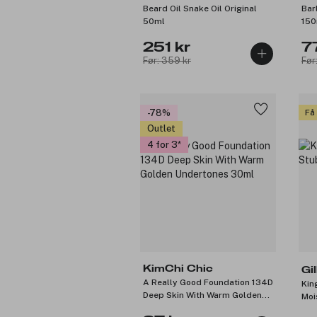
Beard Oil Snake Oil Original
Bar
50ml
150
251 kr
7
Før: 359 kr
Før
-78%
Få
Outlet
4 for 3
KimChi Chic
Gil
A Really Good Foundation 134D
Kin
Deep Skin With Warm Golden
Moi
Undertones 30ml