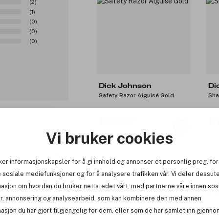
(2)
(1)
(0)
(0)
(0)
Dick Johnson
Di
Safety Razor Aiguisé Gold
Sha
269 kr
2
Før: 359 kr
Før
Vi bruker cookies
0
ker informasjonskapsler for å gi innhold og annonser et personlig preg, for
Få 24 kr bonus
-3
 sosiale mediefunksjoner og for å analysere trafikken vår. Vi deler dessut
masjon om hvordan du bruker nettstedet vårt, med partnerne våre innen sos
r, annonsering og analysearbeid, som kan kombinere den med annen
Rapportere
asjon du har gjort tilgjengelig for dem, eller som de har samlet inn gjenno