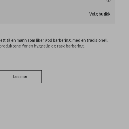
Velg butikk
tt til en mann som liker god barbering, med en tradisjonell
produktene for en hyggelig og rask barbering.
: en stilig barberhøvel for alle hårete kroppsdeler for en
Lukk
guise Gold barberhøvel er den mest populære tradisjonelle
Les mer
bsolutt har fortjent sin plass.
key 100ml: en shaving gel som er laget for rask og presis
ensetningen kan kombineres med den tradisjonelle og moderne