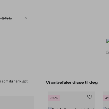
r: 249 kr
S
r som du har kjøpt.
Vi anbefaler disse til deg
-25%
-2