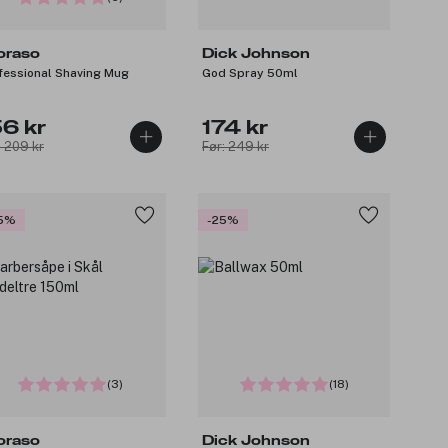
oraso
Dick Johnson
fessional Shaving Mug
God Spray 50ml
56 kr
174 kr
: 209 kr
Før: 249 kr
5%
-25%
(3)
(18)
oraso
Dick Johnson