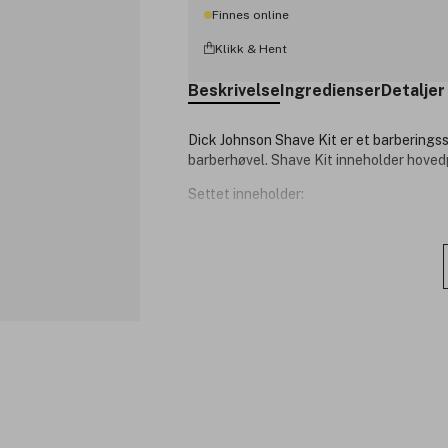
Finnes online
Klikk & Hent
Beskrivelse
Ingredienser
Detaljer
Dick Johnson Shave Kit er et barberingsse
barberhøvel. Shave Kit inneholder hoved
Settet inneholder:
Razor Aiguise Gold By Dick Johnson
presis og behagelig barbering. Ai
barberhøvelen i deres utvalg, som a
Shaving Gel Inexorable Smoky Whis
barbering. Den gellignende samm
barberhøvelen.
5 blad er inkludert.
Produktnummer:
3270822