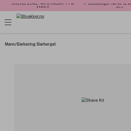
UKENS DEAL : 40% RABATT PÅ
✓ Bestillinger før kl. 12
AMIKA
dag
Mann
/
Barbering
/
Barbergel