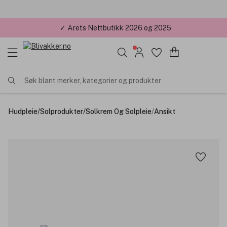
✓ Årets Nettbutikk 2026 og 2025
Søk blant merker, kategorier og produkter
Hudpleie
/
Solprodukter
/
Solkrem Og Solpleie
/
Ansikt