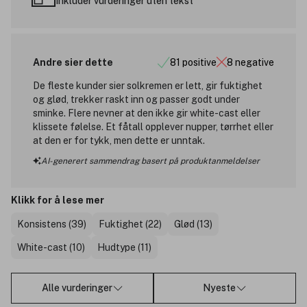
Inkluder vurderinger uten tekst
Andre sier dette
81 positive
8 negative
De fleste kunder sier solkremen er lett, gir fuktighet
og glød, trekker raskt inn og passer godt under
sminke. Flere nevner at den ikke gir white-cast eller
klissete følelse. Et fåtall opplever nupper, tørrhet eller
at den er for tykk, men dette er unntak.
AI-generert sammendrag basert på produktanmeldelser
Klikk for å lese mer
Konsistens (39)
Fuktighet (22)
Glød (13)
White-cast (10)
Hudtype (11)
Alle vurderinger
Nyeste