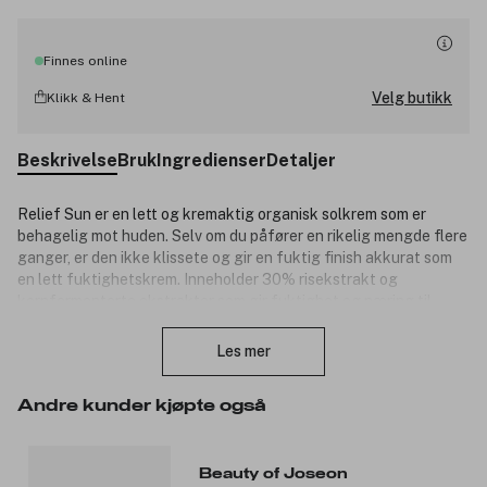
Finnes online
Velg butikk
Klikk & Hent
Beskrivelse
Bruk
Ingredienser
Detaljer
Relief Sun er en lett og kremaktig organisk solkrem som er
behagelig mot huden. Selv om du påfører en rikelig mengde flere
ganger, er den ikke klissete og gir en fuktig finish akkurat som
en lett fuktighetskrem. Inneholder 30% risekstrakt og
kornfermenterte ekstrakter som gir fuktighet og næring til
Lukk
huden.
Les mer
Produktnummer:
3274169
Andre kunder kjøpte også
Beauty of Joseon