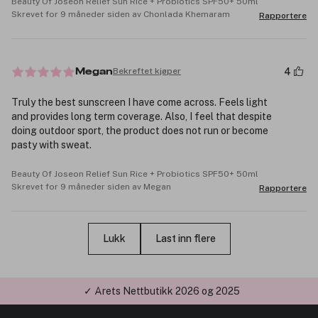
Beauty Of Joseon Relief Sun Rice + Probiotics SPF50+ 50ml
Skrevet for 9 måneder siden av Chonlada Khemaram
Rapportere
4
Bekreftet kjøper
Megan
Truly the best sunscreen I have come across. Feels light
and provides long term coverage. Also, I feel that despite
doing outdoor sport, the product does not run or become
pasty with sweat.
Beauty Of Joseon Relief Sun Rice + Probiotics SPF50+ 50ml
Skrevet for 9 måneder siden av Megan
Rapportere
Lukk
Last inn flere
✓ Årets Nettbutikk 2026 og 2025