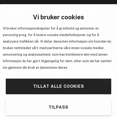
Om oss
Bli medlem helt gratis - få poeng og eksklusive rabattkoder.
Vi bruker cookies
Nyhetsbrev
Vi bruker informasjonskapsler for å gi innhold og annonser et
Samarbeid med oss
personlig preg, for å levere sosiale mediefunksjoner og for å
analysere trafikken vår. Vi deler dessuten informasjon om hvordan du
bruker nettstedet vårt, med partnerne våre innen sosiale medier,
annonsering og analysearbeid, som kan kombinere den med annen
En del av
Brandsdal Group AS
informasjon du har gjort tilgjengelig for dem, eller som de har samlet
inn gjennom din bruk av tjenestene deres.
For personlig veiledning om profesjonelle hårprodukter, klikk
her
.
TILLAT ALLE COOKIES
TILPASS