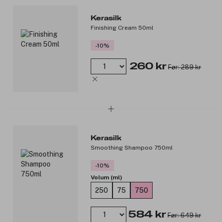
For teksturerte, myke frisyrer med volum, naturlig
bevegelse og en satengaktig finish.
Kerasilk
Perfekt for å reaktivere eller friske opp frisyren.
Finishing Cream 50ml
Varmebeskyttelse.
-10%
* - instrumentell test – sammenligning med uten bruk av produkt.
260 kr
Produktnummer:
3276227
Før: 289 kr
Kerasilk
Smoothing Shampoo 750ml
-10%
Volum (ml)
250
75
750
584 kr
Før: 649 kr