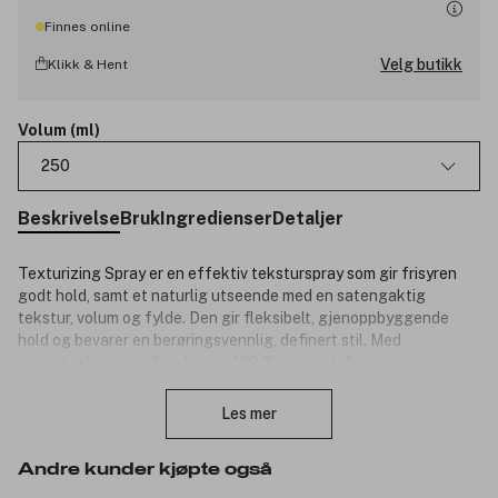
Finnes online
Velg butikk
Klikk & Hent
Volum (ml)
250
Beskrivelse
Bruk
Ingredienser
Detaljer
Texturizing Spray er en effektiv teksturspray som gir frisyren
godt hold, samt et naturlig utseende med en satengaktig
tekstur, volum og fylde. Den gir fleksibelt, gjenoppbyggende
hold og bevarer en berøringsvennlig, definert stil. Med
varmebeskyttelse. Den har en 100 % vegansk formel og er
Lukk
beriket med Biomimetic Silk og blå lotus estrakt.
Les mer
Fordeler:
Opptil 5 ganger mer fylde*.
Andre kunder kjøpte også
Beskytter mot fuktighet og frizz i opptil 72 timer*.