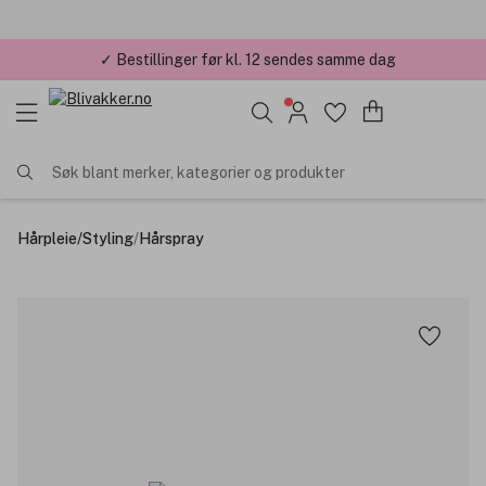
✓ Bestillinger før kl. 12 sendes samme dag
Søk blant merker, kategorier og produkter
Hårpleie
/
Styling
/
Hårspray