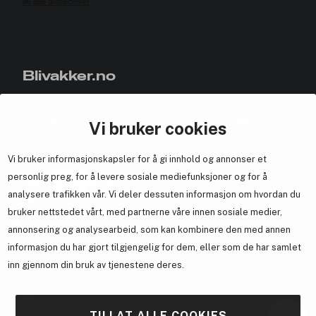
Blivakker.no
Om oss
Bli medlem helt gratis - få poeng og eksklusive rabattkoder.
Vi bruker cookies
Nyhetsbrev
Vi bruker informasjonskapsler for å gi innhold og annonser et
Samarbeid med oss
personlig preg, for å levere sosiale mediefunksjoner og for å
analysere trafikken vår. Vi deler dessuten informasjon om hvordan du
bruker nettstedet vårt, med partnerne våre innen sosiale medier,
annonsering og analysearbeid, som kan kombinere den med annen
En del av
Brandsdal Group AS
informasjon du har gjort tilgjengelig for dem, eller som de har samlet
inn gjennom din bruk av tjenestene deres.
For personlig veiledning om profesjonelle hårprodukter, klikk
her
.
TILLAT ALLE COOKIES