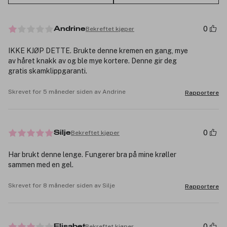
0
Bekreftet kjøper
Andrine
IKKE KJØP DETTE. Brukte denne kremen en gang, mye
av håret knakk av og ble mye kortere. Denne gir deg
gratis skamklippgaranti.
Skrevet for 5 måneder siden av Andrine
Rapportere
0
Bekreftet kjøper
Silje
Har brukt denne lenge. Fungerer bra på mine krøller
sammen med en gel.
Skrevet for 8 måneder siden av Silje
Rapportere
0
Bekreftet kjøper
Elisabet