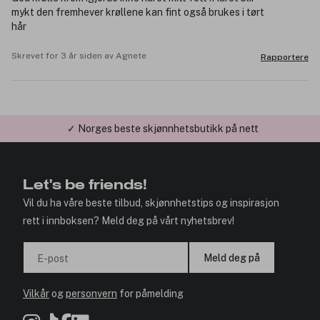
mykt den fremhever krøllene kan fint også brukes i tørt
hår
Skrevet for 3 år siden av Agnete
Rapportere
✓ Årets Nettbutikk 2026 og 2025
Let's be friends!
Vil du ha våre beste tilbud, skjønnhetstips og inspirasjon
rett i innboksen? Meld deg på vårt nyhetsbrev!
Meld deg på
E-post
Vilkår
og
personvern
for påmelding