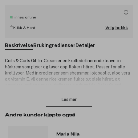
Finnes online
Velg butikk
Klikk & Hent
Beskrivelse
Bruk
Ingredienser
Detaljer
Coils & Curls Oil-In-Cream er en krølledefinerende leave-in
hårkrem som pleier og løser opp floker i håret. Passer for alle
krølltyper. Med ingredienser som sheasmør, jojobaolje, aloe vera
og vitamin E, vil denne rike kremen fukte og pleie håret, og
etterlate krøllene myke, definerte og frizzfrie. Color Guard
Lukk
Complex beskytter og vedlikeholder fargebehandlet hår.
Les mer
Produktnummer:
3276537
Andre kunder kjøpte også
Maria Nila