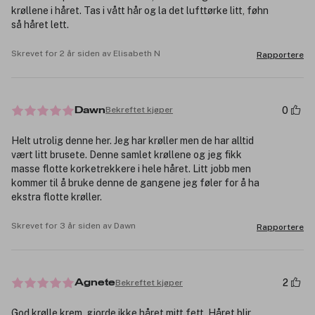
krøllene i håret. Tas i vått hår og la det lufttørke litt, føhn
så håret lett.
Skrevet for 2 år siden av Elisabeth N
Rapportere
0
Bekreftet kjøper
Dawn
Helt utrolig denne her. Jeg har krøller men de har alltid
vært litt brusete. Denne samlet krøllene og jeg fikk
masse flotte korketrekkere i hele håret. Litt jobb men
kommer til å bruke denne de gangene jeg føler for å ha
ekstra flotte krøller.
Skrevet for 3 år siden av Dawn
Rapportere
2
Bekreftet kjøper
Agnete
God krølle krem .gjorde ikke håret mitt fett .Håret blir