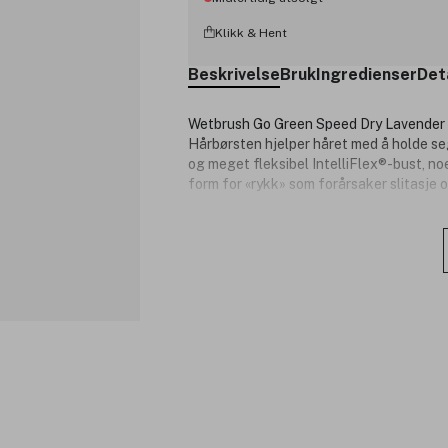
Klikk & Hent
Beskrivelse
Bruk
Ingredienser
Det
Wetbrush Go Green Speed Dry Lavender e
Hårbørsten hjelper håret med å holde se
og meget fleksibel IntelliFlex®-bust, no
form for «rykk» som forårsaker slitasje o
Produktnummer:
3283513