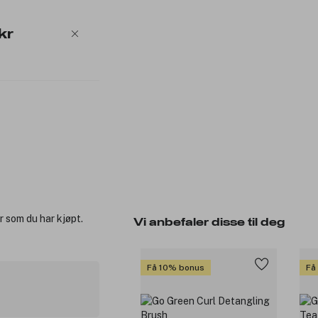
kr
r som du har kjøpt.
Vi anbefaler disse til deg
Få 10% bonus
Få