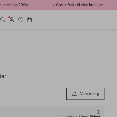
mumsbeløp 299kr,-
✓ Gratis frakt til våre butikker
der
Varsle meg
Forventet på lager:
Ukjent