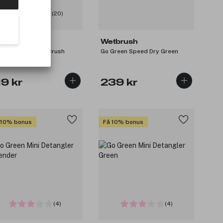
(20)
tbrush
Wetbrush
Green Detangler Brush
Go Green Speed Dry Green
en
19 kr
239 kr
 10% bonus
Få 10% bonus
(4)
(4)