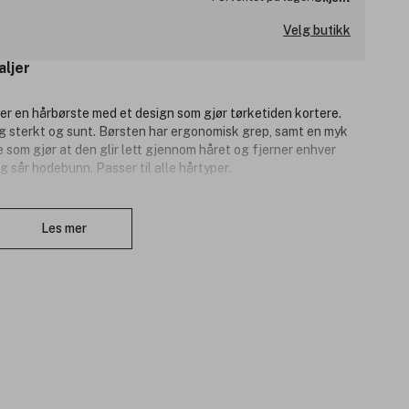
Velg butikk
aljer
r en hårbørste med et design som gjør tørketiden kortere.
g sterkt og sunt. Børsten har ergonomisk grep, samt en myk
e som gjør at den glir lett gjennom håret og fjerner enhver
g sår hodebunn. Passer til alle hårtyper.
Lukk
Les mer