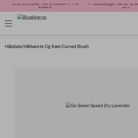
UKENS DEAL : 40% RABATT PÅ
✓ Bestillinger før kl. 12
AMIKA
dag
Hårpleie
/
Hårbørste Og Kam
/
Curved Brush