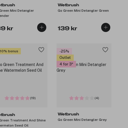
tbrush
Wetbrush
Green Mini Detangler
Go Green Mini Detangler Green
ender
39 kr
139 kr
 10% bonus
-25%
Outlet
4 for 3
(19)
(4)
Wetbrush
tbrush
Go Green Mini Detangler Grey
Green Treatment And Shine
ermelon Seed Oil