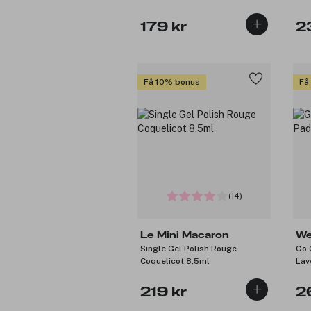
179 kr
2
Få 10% bonus
Få
(14)
Le Mini Macaron
We
Single Gel Polish Rouge
Go 
Coquelicot 8,5ml
Lav
219 kr
2