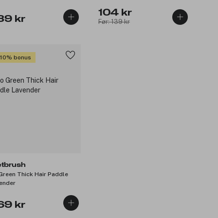
104 kr
39 kr
Før: 139 kr
 10% bonus
tbrush
Green Thick Hair Paddle
ender
69 kr