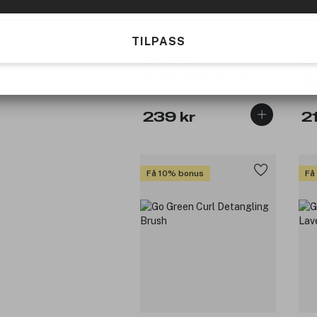
TILPASS
Wetbrush
We
Go Green Speed Dry Pink
Go 
Gre
239 kr
2
Få 10% bonus
Få