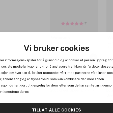
(4)
Wetbrush
We
Go Green Curl Detangling
Go 
Vi bruker cookies
Brush
Tre
269 kr
1
ker informasjonskapsler for å gi innhold og annonser et personlig preg, for
 sosiale mediefunksjoner og for å analysere trafikken vår. Vi deler dessut
masjon om hvordan du bruker nettstedet vårt, med partnerne våre innen sos
Få 10% bonus
Få
r, annonsering og analysearbeid, som kan kombinere den med annen
asjon du har gjort tilgjengelig for dem, eller som de har samlet inn gjenno
av tjenestene deres.
TILLAT ALLE COOKIES