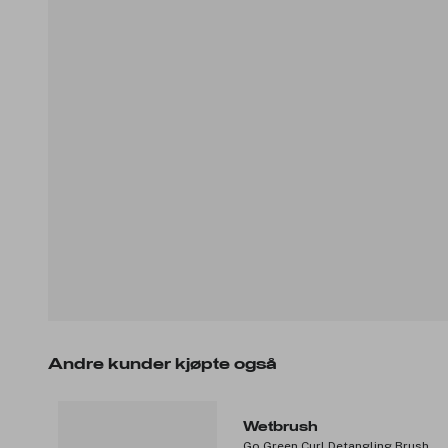
Andre kunder kjøpte også
Wetbrush
Go Green Curl Detangling Brush