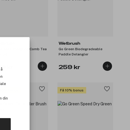
tbrush
Wetbrush
Green Detangling Comb Tea
Go Green Biodegradeable
e Oil
Paddle Detangler
39 kr
259 kr
 å
en
iale
 10% bonus
Få 10% bonus
m din