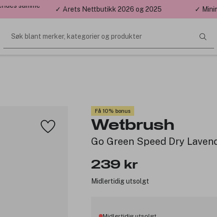
 sendes samme
✓ Årets Nettbutikk 2026 og 2025
✓ Mini
Søk blant merker, kategorier og produkter
Få 10% bonus
Wetbrush
Go Green Speed Dry Laven
239 kr
Midlertidig utsolgt
Midlertidig utsolgt