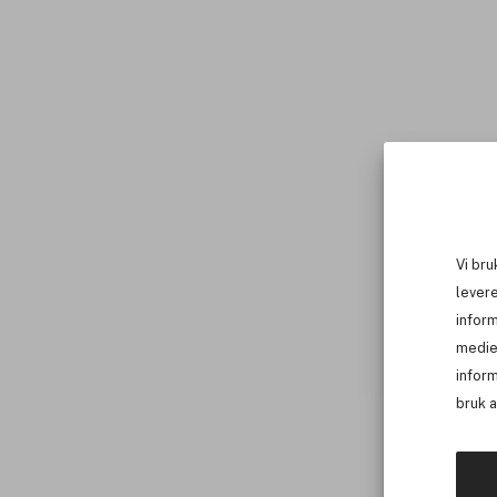
Vi bru
levere
infor
medie
inform
bruk 