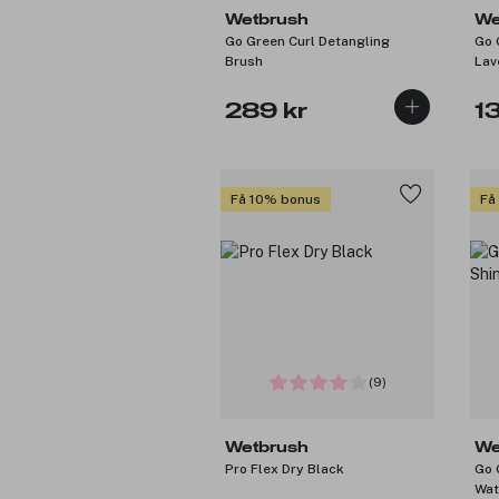
Wetbrush
We
Go Green Curl Detangling
Go 
Brush
Lav
289 kr
1
Få 10% bonus
Få
(9)
Wetbrush
We
Pro Flex Dry Black
Go 
Wat