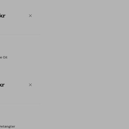
kr
e Oil
kr
Detangler