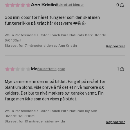
0
Bekreftet kjøper
Ann Kristin
God mini color for håret fungerer som den skal men
fungerer ikke på grått hår dessverre ❤️😀👍
Wella Professionals Color Touch Pure Naturals Dark Blonde
6/0 130ml
Skrevet for 7 måneder siden av Ann Kristin
Rapportere
1
Bekreftet kjøper
Ida
Mye varmere enn den er på bildet. Farget på nivået før
plantium blond, ville prøve å få det et nivå mørkere og
kaldere. Det ble to nivå mørkere og ganske varmt. Fin
farge men ikke som den vises på bildet.
Wella Professionals Color Touch Pure Naturals Icy Ash
Blonde 9/16 130ml
Skrevet for 10 måneder siden av Ida
Rapportere