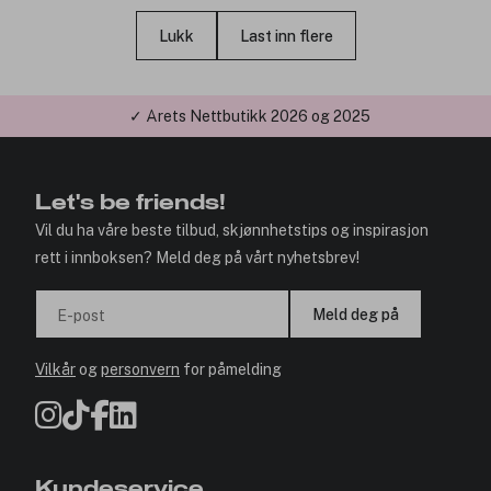
Lukk
Last inn flere
✓ Årets Nettbutikk 2026 og 2025
Let's be friends!
Vil du ha våre beste tilbud, skjønnhetstips og inspirasjon
rett i innboksen? Meld deg på vårt nyhetsbrev!
Meld deg på
E-post
Vilkår
og
personvern
for påmelding
Kundeservice