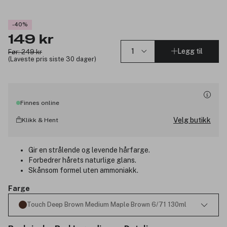
-40%
149 kr
Legg til
Før: 249 kr
(Laveste pris siste 30 dager)
Finnes online
Velg butikk
Klikk & Hent
Gir en strålende og levende hårfarge.
Forbedrer hårets naturlige glans.
Skånsom formel uten ammoniakk.
Farge
Touch Deep Brown Medium Maple Brown 6/71 130ml