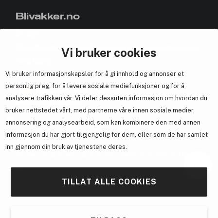
Blivakker.no
Om oss
Bli medlem helt gratis - få poeng og eksklusive rabattkoder.
Vi bruker cookies
Nyhetsbrev
Vi bruker informasjonskapsler for å gi innhold og annonser et
Samarbeid med oss
personlig preg, for å levere sosiale mediefunksjoner og for å
analysere trafikken vår. Vi deler dessuten informasjon om hvordan du
bruker nettstedet vårt, med partnerne våre innen sosiale medier,
annonsering og analysearbeid, som kan kombinere den med annen
En del av
Brandsdal Group AS
informasjon du har gjort tilgjengelig for dem, eller som de har samlet
inn gjennom din bruk av tjenestene deres.
For personlig veiledning om profesjonelle hårprodukter, klikk
her
.
TILLAT ALLE COOKIES