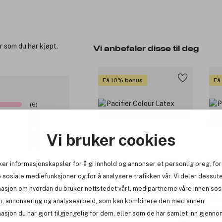
r som du har kjøpt.
Vi anbefaler disse til deg
Få 10% bonus
Få
(6)
(0)
(0)
(0)
Vi bruker cookies
(0)
(6)
ker informasjonskapsler for å gi innhold og annonser et personlig preg, for
 sosiale mediefunksjoner og for å analysere trafikken vår. Vi deler dessut
masjon om hvordan du bruker nettstedet vårt, med partnerne våre innen sos
BIBS
BI
Pacifier Colour Latex Dusty
Pac
r, annonsering og analysearbeid, som kan kombinere den med annen
Pink/Coral Size 2 2pcs
Blo
asjon du har gjort tilgjengelig for dem, eller som de har samlet inn gjenno
2pc