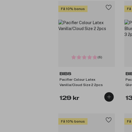
Få 10% bonus
Få
(6)
BIBS
BI
Pacifier Colour Latex
Pac
Vanilla/Cloud Size 2 2pcs
Glo
129 kr
1
Få 10% bonus
Få