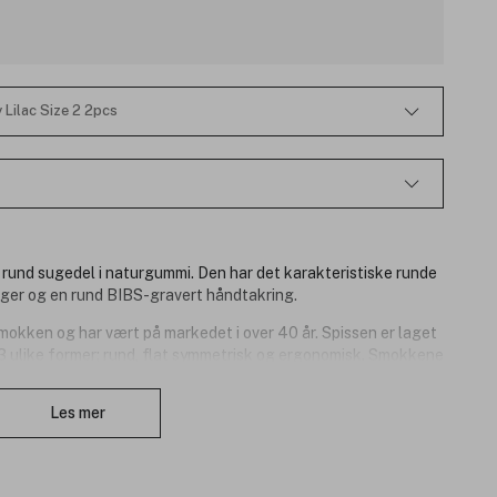
 Lilac Size 2 2pcs
 rund sugedel i naturgummi. Den har det karakteristiske runde
nger og en rund BIBS-gravert håndtakring.
okken og har vært på markedet i over 40 år. Spissen er laget
 3 ulike former; rund, flat symmetrisk og ergonomisk. Smokkene
produsert og designet i Danmark og har den påkrevde
Lukk
.
Les mer