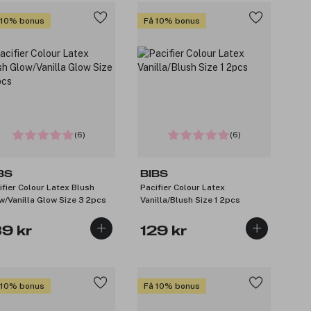
 10% bonus
Få 10% bonus
(6)
(6)
BS
BIBS
ifier Colour Latex Blush
Pacifier Colour Latex
w/Vanilla Glow Size 3 2pcs
Vanilla/Blush Size 1 2pcs
39 kr
129 kr
 10% bonus
Få 10% bonus