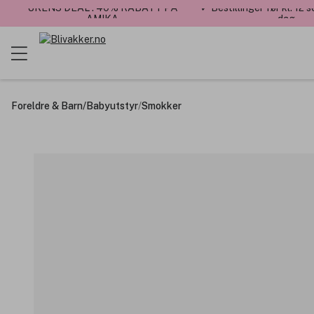
UKENS DEAL : 40% RABATT PÅ
✓ Bestillinger før kl. 12
AMIKA
dag
Foreldre & Barn
/
Babyutstyr
/
Smokker