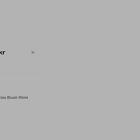
Størrelse 3 (18+ mnd).
Produktnummer:
3290957
kr
tex Blush 110ml