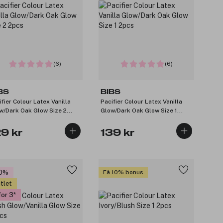
(6)
(6)
BS
BIBS
ifier Colour Latex Vanilla
Pacifier Colour Latex Vanilla
w/Dark Oak Glow Size 2
Glow/Dark Oak Glow Size 1
s
2pcs
29 kr
139 kr
20%
Få 10% bonus
tlet
for 3