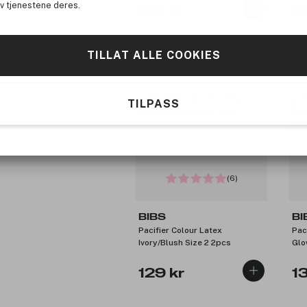
av tjenestene deres.
129 kr
1
TILLAT ALLE COOKIES
Få 10% bonus
Få
TILPASS
(6)
BIBS
BI
Pacifier Colour Latex
Pac
Ivory/Blush Size 2 2pcs
Glo
129 kr
1