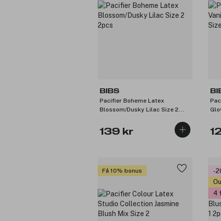
BIBS
BI
Pacifier Boheme Latex
Pac
Blossom/Dusky Lilac Size 2
Glo
2pcs
2pc
139 kr
1
Få 10% bonus
-
Ou
4 