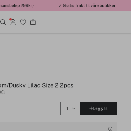
mumsbeløp 299kr,-
✓ Gratis frakt til våre butikker
som/Dusky Lilac Size 2 2pcs
(0)
Legg til