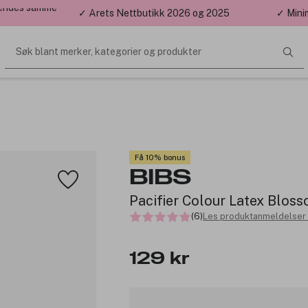
 sendes samme
✓ Årets Nettbutikk 2026 og 2025
✓ Mini
Søk blant merker, kategorier og produkter
Få 10% bonus
BIBS
Pacifier Colour Latex Blos
(6)
Les produktanmeldelser 
129 kr