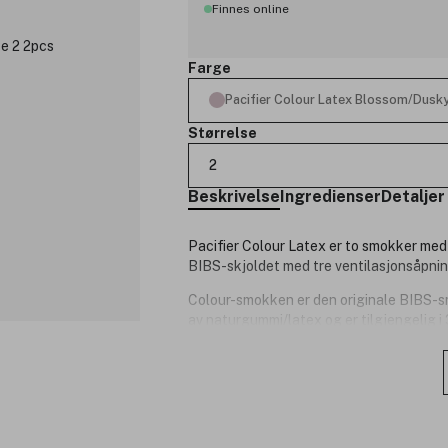
Finnes online
Farge
Pacifier Colour Latex Blossom/Dusky
Størrelse
2
Beskrivelse
Ingredienser
Detaljer
Pacifier Colour Latex er to smokker med
BIBS-skjoldet med tre ventilasjonsåpni
Colour-smokken er den originale BIBS-sm
av naturgummi/latex og er tilgjengelig i
er 100% fri for BPA og ftalater. De er 
europeiske EN 1400+A2-godkjennelsen
Størrelsesguide:
Størrelse 1 (0-6 mnd).
Størrelse 2 (6-18 mnd).