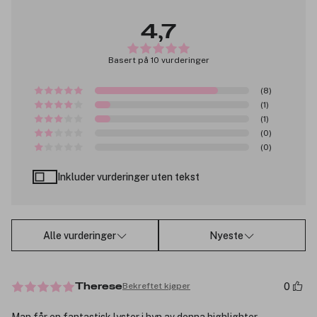
4,7
Basert på 10 vurderinger
(8)
(1)
(1)
(0)
(0)
Inkluder vurderinger uten tekst
Alle vurderinger
Nyeste
0
Bekreftet kjøper
Therese
Man får en fantastisk lyster i hyn av denna highlighter.