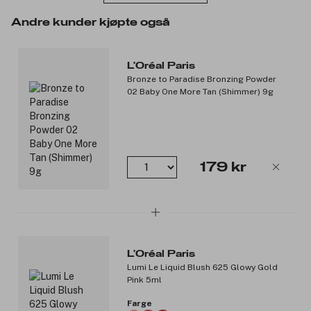
porene (ikke-komedogen).
Andre kunder kjøpte også
Strålende look umiddelbart
Naturlig glød
Multianvendelig ansiktsprodukt
L'Oréal Paris
Fuktighetsgivende formel
Bronze to Paradise Bronzing Powder
Velegnet til sensitiv hud 3 måter å bruke Lumi Glotion:
02 Baby One More Tan (Shimmer) 9g
Bruk den alene for å gi ansiktet vakker glød.
Påfør under makeup for å gi nedtonet glød og et
duggfriskt resultat.
Bruk den som en highlighter over makeup for å
fremheve bestemte områder i ansiktet.
179 kr
*Instrumentell test.
Produktnummer:
3291624
L'Oréal Paris
Lumi Le Liquid Blush 625 Glowy Gold
Pink 5ml
Farge