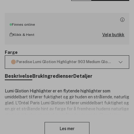
Finnes online
Velg butikk
Klikk & Hent
Farge
Paradise Lumi Glotion Highlighter 903 Medium Glow 40ml
Beskrivelse
Bruk
Ingredienser
Detaljer
Lumi Glotion Highlighter er en flytende highlighter som
umiddelbart tilfører fuktighet og gir huden en strålende, naturlig
glød. L'Oréal Paris Lumi Glotion tilfører umiddelbart fuktighet og
en gir et strålende hint av farge for å fremheve hudens naturlige
glød og gi huden et naturlig, strålende utseende. Glow lotion-
Lukk
formelen er beriket med sheasmør og glyserin for 24 timers
fukt*. Formelen er dessuten uten parfyme, velegnet til sensitiv
Les mer
hud, testet under dermatologisk kontroll og tilstopper ikke