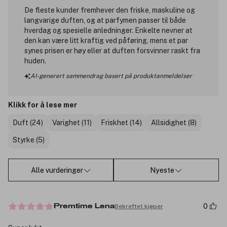
De fleste kunder fremhever den friske, maskuline og
langvarige duften, og at parfymen passer til både
hverdag og spesielle anledninger. Enkelte nevner at
den kan være litt kraftig ved påføring, mens et par
synes prisen er høy eller at duften forsvinner raskt fra
huden.
AI-generert sammendrag basert på produktanmeldelser
Klikk for å lese mer
Duft (24)
Varighet (11)
Friskhet (14)
Allsidighet (8)
Styrke (5)
Alle vurderinger
Nyeste
0
Bekreftet kjøper
Premtime Lena