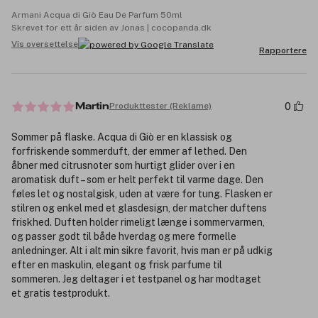
Armani Acqua di Giò Eau De Parfum 50ml
Skrevet for ett år siden av Jonas | cocopanda.dk
Vis oversettelse
Rapportere
0
Produkttester (Reklame)
Martin
Sommer på flaske. Acqua di Giò er en klassisk og
forfriskende sommerduft, der emmer af lethed. Den
åbner med citrusnoter som hurtigt glider over i en
aromatisk duft – som er helt perfekt til varme dage. Den
føles let og nostalgisk, uden at være for tung. Flasken er
stilren og enkel med et glasdesign, der matcher duftens
friskhed. Duften holder rimeligt længe i sommervarmen,
og passer godt til både hverdag og mere formelle
anledninger. Alt i alt min sikre favorit, hvis man er på udkig
efter en maskulin, elegant og frisk parfume til
sommeren. Jeg deltager i et testpanel og har modtaget
et gratis testprodukt.