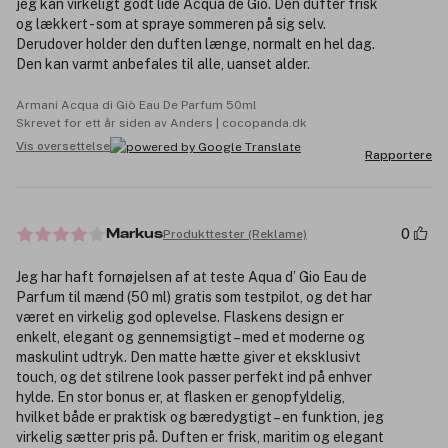
jeg kan virkeligt godt lide Acqua de Gio. Den dufter frisk
og lækkert - som at spraye sommeren på sig selv.
Derudover holder den duften længe, normalt en hel dag.
Den kan varmt anbefales til alle, uanset alder.
Armani Acqua di Giò Eau De Parfum 50ml
Skrevet for ett år siden av Anders | cocopanda.dk
Vis oversettelse
Rapportere
0
Produkttester (Reklame)
Markus
Jeg har haft fornøjelsen af at teste Aqua d’ Gio Eau de
Parfum til mænd (50 ml) gratis som testpilot, og det har
været en virkelig god oplevelse. Flaskens design er
enkelt, elegant og gennemsigtigt – med et moderne og
maskulint udtryk. Den matte hætte giver et eksklusivt
touch, og det stilrene look passer perfekt ind på enhver
hylde. En stor bonus er, at flasken er genopfyldelig,
hvilket både er praktisk og bæredygtigt – en funktion, jeg
virkelig sætter pris på. Duften er frisk, maritim og elegant