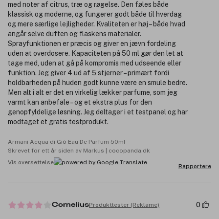
med noter af citrus, træ og røgelse. Den føles både
klassisk og moderne, og fungerer godt både til hverdag
og mere særlige lejligheder. Kvaliteten er høj – både hvad
angår selve duften og flaskens materialer.
Sprayfunktionen er præcis og giver en jævn fordeling
uden at overdosere. Kapaciteten på 50 ml gør den let at
tage med, uden at gå på kompromis med udseende eller
funktion. Jeg giver 4 ud af 5 stjerner – primært fordi
holdbarheden på huden godt kunne være en smule bedre.
Men alt i alt er det en virkelig lækker parfume, som jeg
varmt kan anbefale – og et ekstra plus for den
genopfyldelige løsning. Jeg deltager i et testpanel og har
modtaget et gratis testprodukt.
Armani Acqua di Giò Eau De Parfum 50ml
Skrevet for ett år siden av Markus | cocopanda.dk
Vis oversettelse
Rapportere
0
Produkttester (Reklame)
Cornelius