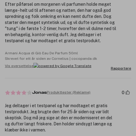
Efter påførsel om morgenen vil parfumen holde meget
længe - helt ud til aftenen og natten, den har også god
spredning og folk omkring en kan nemt dufte den. Dog
starter den meget syntetisk ud, og vil dufte syntetisk og
"tung" i de første 1-2 timer, hvorefter den vil dulme ned til
en behagelig, kontor-venlig duft. Jeg deltager i et
testpanel og har modtaget et gratis testprodukt.
Armani Acqua di Giò Eau De Parfum 50ml
Skrevet for ett år siden av Cornelius | cocopanda.dk
Vis oversettelse
Rapportere
0
Produkttester (Reklame)
Jonas
Jeg deltager i et testpanel og har modtaget et gratis
testprodukt. Jeg brugte den for 25 år siden og var lidt
skeptisk. Dog må jeg sige at den er moderniseret en del
og dufter langt friskere. Den holder sindsygt længe og
klæber ikke i varmen.