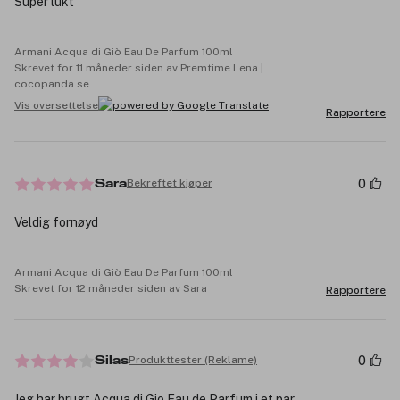
Super lukt
Armani Acqua di Giò Eau De Parfum 100ml
Skrevet for 11 måneder siden av Premtime Lena |
cocopanda.se
Vis oversettelse
Rapportere
0
Bekreftet kjøper
Sara
Veldig fornøyd
Armani Acqua di Giò Eau De Parfum 100ml
Skrevet for 12 måneder siden av Sara
Rapportere
0
Produkttester (Reklame)
Silas
Jeg har brugt Acqua di Gio Eau de Parfum i et par