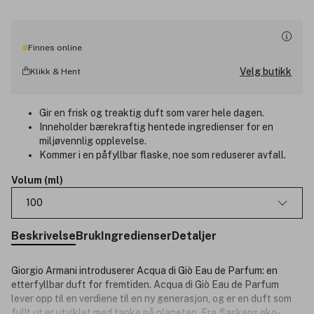
Finnes online
Velg butikk
Klikk & Hent
Gir en frisk og treaktig duft som varer hele dagen.
Inneholder bærekraftig hentede ingredienser for en
miljøvennlig opplevelse.
Kommer i en påfyllbar flaske, noe som reduserer avfall.
Volum (ml)
100
Beskrivelse
Bruk
Ingredienser
Detaljer
Giorgio Armani introduserer Acqua di Giò Eau de Parfum: en
etterfyllbar duft for fremtiden. Acqua di Giò Eau de Parfum
lever opp til en verdiene til en ny generasjon, og er en duft som
fullt ut er utviklet med tanke på planeten. Fra flaskens øko-