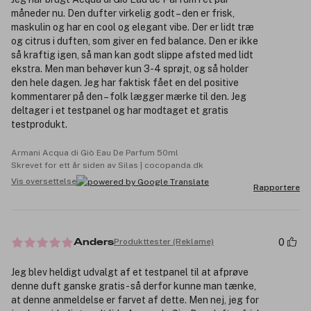
måneder nu. Den dufter virkelig godt – den er frisk,
maskulin og har en cool og elegant vibe. Der er lidt træ
og citrus i duften, som giver en fed balance. Den er ikke
så kraftig igen, så man kan godt slippe afsted med lidt
ekstra. Men man behøver kun 3-4 sprøjt, og så holder
den hele dagen. Jeg har faktisk fået en del positive
kommentarer på den – folk lægger mærke til den. Jeg
deltager i et testpanel og har modtaget et gratis
testprodukt.
Armani Acqua di Giò Eau De Parfum 50ml
Skrevet for ett år siden av Silas | cocopanda.dk
Vis oversettelse
Rapportere
0
Produkttester (Reklame)
Anders
Jeg blev heldigt udvalgt af et testpanel til at afprøve
denne duft ganske gratis - så derfor kunne man tænke,
at denne anmeldelse er farvet af dette. Men nej, jeg for