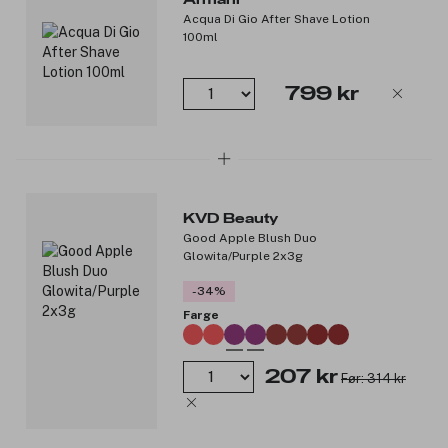
Acqua Di Gio After Shave Lotion
100ml
799 kr
KVD Beauty
Good Apple Blush Duo
Glowita/Purple 2x3g
-34%
Farge
207 kr
Før: 314 kr