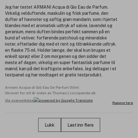
Jeg har testet ARMANI Acqua di Gio Eau de Parfum.
Virkelig velduftende, maskulin og frisk parfume, den
dufter af havnoter og saftig grøn mandarin, som i hjertet
blandes med et aromatisk udtryk af salvie, lavendel og
geranium, mens duften bindes perfekt sammen på en
bund af vetiver, forførende patchouli og mineralske
noter. efterlader dig med et rent og tiltrækkende udtryk.
en flaske 75 ml. Holder længe, der skal kun bruges et
enkelt sprøjt eller 2 om morgenen og den sidder det
meste af dagen, virkelig en super fantastisk parfume til
mænd, kan på det kraftigste anbefales. Jeg deltager i et
testpanel og har modtaget et gratis testprodukt.
Armani Acqua di Giò Eau De Parfum 50ml
Skrevet for ett år siden av Thomas | cocopanda.dk
Vis oversettelse
Rapportere
Lukk
Last inn flere