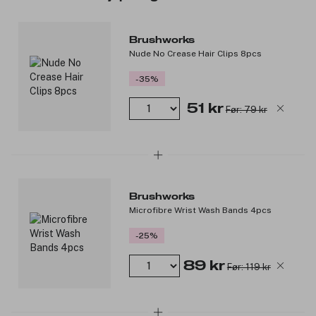
dine stylingbehov.
PETA-godkjent – Fri for dyretesting og veganskvennlig.
Brushworks
Nude No Crease Hair Clips 8pcs
Produktnummer:
3294309
-35%
51 kr
Før: 79 kr
Brushworks
Microfibre Wrist Wash Bands 4pcs
-25%
89 kr
Før: 119 kr