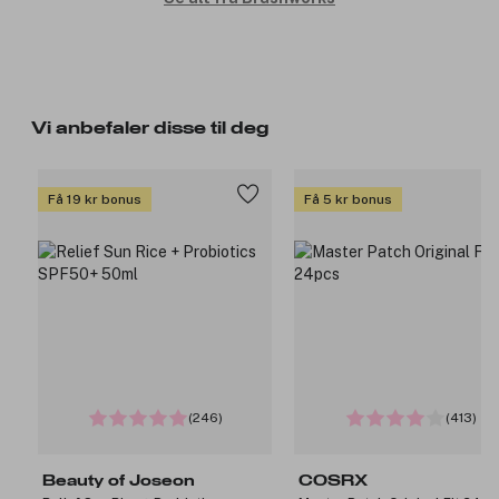
Vi anbefaler disse til deg
Få 19 kr bonus
Få 5 kr bonus
(246)
(413)
Beauty of Joseon
COSRX