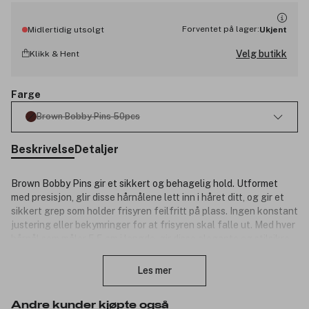
Forventet på lager:
Midlertidig utsolgt
Ukjent
Velg butikk
Klikk & Hent
Farge
Brown Bobby Pins 50pcs
Beskrivelse
Detaljer
Brown Bobby Pins gir et sikkert og behagelig hold. Utformet
med presisjon, glir disse hårnålene lett inn i håret ditt, og gir et
sikkert grep som holder frisyren feilfritt på plass. Ingen konstant
justering eller bekymringer for at frisyren skal falle ut. Med hver
hårnål som måler 5,5 cm i lengde, gir disse elegante og stilsikre
Lukk
essensene den perfekte balansen mellom sikkert grep og utrolig
allsidighet, noe som gjør dem til et uunnværlig tillegg til din
Les mer
stylingkolleksjon.
Med 50 stykker i hver pakke, har du rikelig med forsyning for alle
Andre kunder kjøpte også