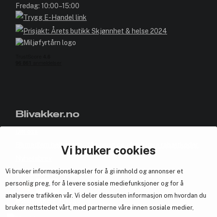
Fredag: 10:00–15:00
Blivakker.no
Om oss
Bli medlem helt gratis - få poeng og eksklusive rabattkoder.
Vi bruker cookies
Nyhetsbrev
Vi bruker informasjonskapsler for å gi innhold og annonser et
Samarbeid med oss
personlig preg, for å levere sosiale mediefunksjoner og for å
analysere trafikken vår. Vi deler dessuten informasjon om hvordan du
bruker nettstedet vårt, med partnerne våre innen sosiale medier,