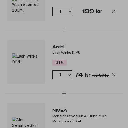
naturlig bust og massivt tre. Børsten er myk og god, og
grer babyens tynne hår, og er samtidig mild og snill mot
199 kr
hodebunnen. Hårbørsten er 15 cm lang og tar liten plass i
stellevesken.
Sertifiserte økologiske ingredienser. Resirkulerbar innpakning.
Sertifisert egnet for sensitiv og eksemutsatt hud. Cruelty-free.
Produktnummer:
3295783
Ardell
Lash Winks DJVU
-25%
74 kr
Før: 99 kr
NIVEA
Men Sensitive Skin & Stubble Gel
Moisturiser 50ml