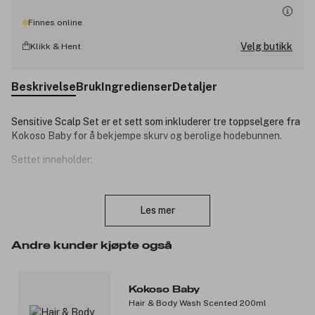
Finnes online
Velg butikk
Klikk & Hent
Beskrivelse
Bruk
Ingredienser
Detaljer
Sensitive Scalp Set er et sett som inkluderer tre toppselgere fra
Kokoso Baby for å bekjempe skurv og berolige hodebunnen.
Settet inneholder:
Coconut Oil 70g: 100% naturlig, økologisk og vegansk
Lukk
kokosolje - spesielt utviklet til barnets sensitive hud. Blir
Les mer
fort en favoritt hos både store og små for næring og pleie.
Happy Scalp Cream 25ml: en pleiende og lindrende
hårbunnskrem for barn fra Kokoso. Denne økologiske og
Andre kunder kjøpte også
naturlige kremen hjelper mot sår, tørr og øm hårbunn.
Kremen inneholder økologisk kokosnøttolje som
gjennomfukter, aloe vera som lindrer og sellerifrøekstrakt
Kokoso Baby
som rengjør huden.
Hair & Body Wash Scented 200ml
Natural Baby Hairbrush: en naturbørste er laget av 100 %