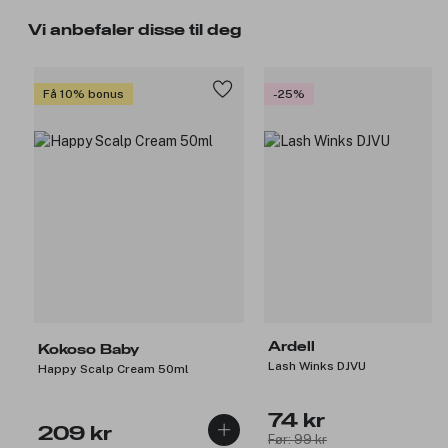
Vi anbefaler disse til deg
Få 10% bonus
-25%
Ardell
Kokoso Baby
Lash Winks DJVU
Happy Scalp Cream 50ml
74 kr
209 kr
Før: 99 kr