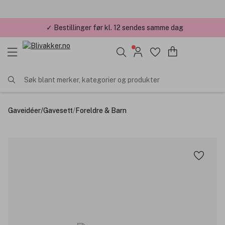
✓ Bestillinger før kl. 12 sendes samme dag
Søk blant merker, kategorier og produkter
Gaveidéer
/
Gavesett
/
Foreldre & Barn