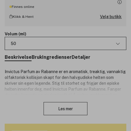
Finnes online
Velg butikk
Klikk & Hent
Volum (ml)
50
Beskrivelse
Bruk
Ingredienser
Detaljer
Invictus Parfum av Rabanne er en aromatisk, treaktig, vannaktig
olfaktorisk kollisjon skapt for den halvgudiske helten som
skriver sin egen legende. Stig til storhet og frigjør den episke
helten innenfor deg, med Invictus Parfum av Rabanne. Fanger
din indre legende og gir deg kraft til å erobre guddommelige
Lukk
høyder.
Les mer
Blandet med eksepsjonelle ingredienser, er Invictus Parfum en
kraftig aromatisk treaktig vannaktig duft. Frisk lavendel
kolliderer med sensuell svart såpe og avhengighetsskapende
sandeltre i en olfaktorisk kamp for gudene.