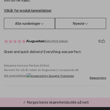
som du har kjøpt.
Vilkår for produktanmeldelser
Alle vurderinger
Nyeste
0
Bekreftet kjøper
Augustas
Great and quick delivery! Everything was perfect.
Rabanne Invictus Parfum 200ml
Skrevet for ett år siden av Augustas | cocopanda.dk
Vis oversettelse
Rapportere
✓ Norges beste skjønnhetsbutikk på nett
✓ Årets Nettbutikk 2026 og 2025