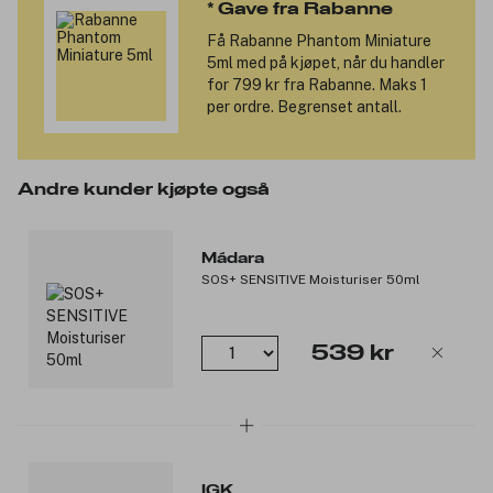
* Gave fra Rabanne
Den ikoniske INVICTUS-flasken kommer med en kraftigere V-
Få
Rabanne Phantom Miniature
formet silhuett og en gullhette for å gi plass til en kraftigere
5ml
med på kjøpet, når du handler
trofé enn noensinne.
for 799 kr fra Rabanne. Maks 1
per ordre. Begrenset antall.
Noter:
Toppnoter: lavendel, rosa pepper og marin tåkeakkord.
Hjertenoter: svart såpe, myrtle olje, fiolblad akkord.
Andre kunder kjøpte også
Basenoter: sandaltre, cashmeran, karnal musk.
Produktnummer:
3296752
Mádara
SOS+ SENSITIVE Moisturiser 50ml
539 kr
IGK