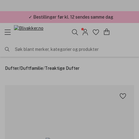
✓ Bestillinger før kl. 12 sendes samme dag
✓ Årets Nettbutikk 2026 og 2025
Søk blant merker, kategorier og produkter
Dufter
/
Duftfamilie
/
Treaktige Dufter