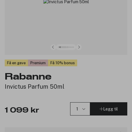
Få en gave
Premium
Få 10% bonus
Rabanne
Invictus Parfum 50ml
Legg til
1 099 kr