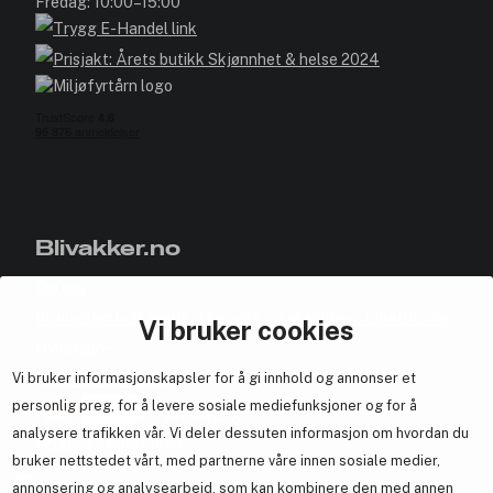
Fredag: 10:00–15:00
Blivakker.no
Om oss
Bli medlem helt gratis - få poeng og eksklusive rabattkoder.
Vi bruker cookies
Nyhetsbrev
Vi bruker informasjonskapsler for å gi innhold og annonser et
Samarbeid med oss
personlig preg, for å levere sosiale mediefunksjoner og for å
analysere trafikken vår. Vi deler dessuten informasjon om hvordan du
bruker nettstedet vårt, med partnerne våre innen sosiale medier,
annonsering og analysearbeid, som kan kombinere den med annen