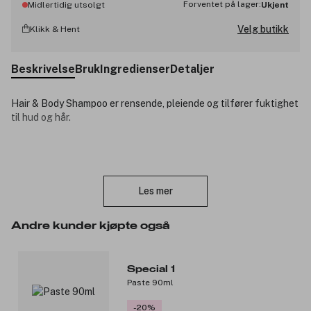
Forventet på lager:
Midlertidig utsolgt
Ukjent
Velg butikk
Klikk & Hent
Beskrivelse
Bruk
Ingredienser
Detaljer
Hair & Body Shampoo er rensende, pleiende og tilfører fuktighet
til hud og hår.
Produktnummer:
3297037
Lukk
Les mer
Andre kunder kjøpte også
Special 1
Paste 90ml
-20%