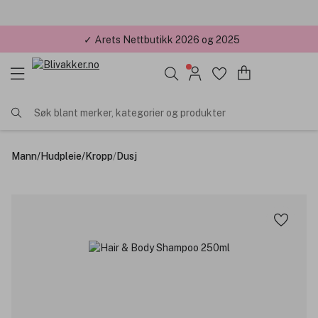
✓ Årets Nettbutikk 2026 og 2025
Søk blant merker, kategorier og produkter
Mann
/
Hudpleie
/
Kropp
/
Dusj