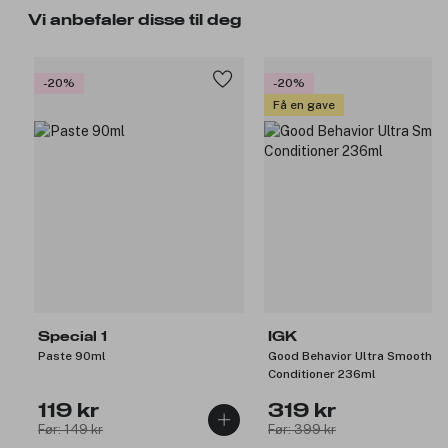
Vi anbefaler disse til deg
-20%
-20%
Få en gave
Special 1
IGK
Paste 90ml
Good Behavior Ultra Smooth
Conditioner 236ml
119 kr
319 kr
Før: 149 kr
Før: 399 kr