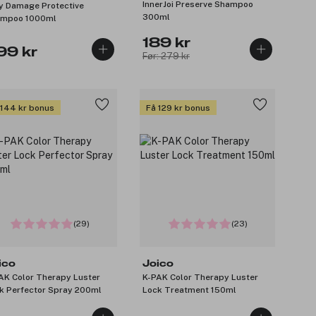
InnerJoi Preserve Shampoo
y Damage Protective
300ml
mpoo 1000ml
189 kr
99 kr
Før: 279 kr
 144 kr bonus
Få 129 kr bonus
(29)
(23)
ico
Joico
AK Color Therapy Luster
K-PAK Color Therapy Luster
k Perfector Spray 200ml
Lock Treatment 150ml