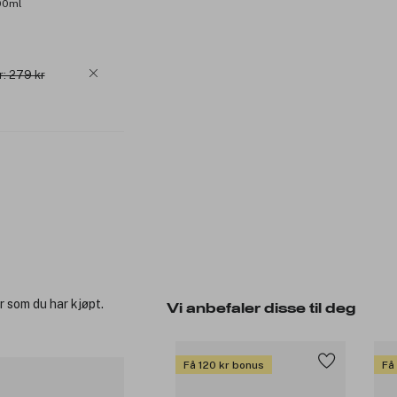
200ml
r: 279 kr
r som du har kjøpt.
Vi anbefaler disse til deg
Få 120 kr bonus
Få