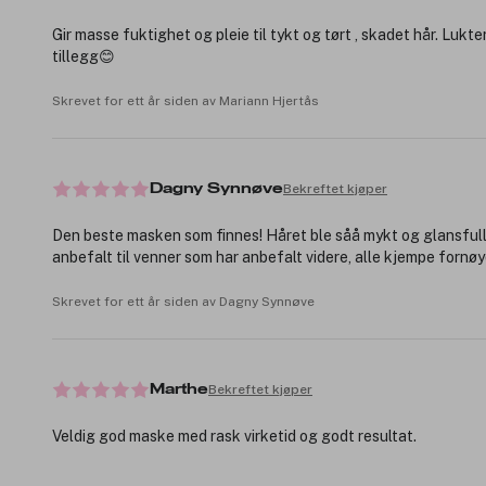
Gir masse fuktighet og pleie til tykt og tørt , skadet hår. Lukter
tillegg😊
Skrevet for ett år siden av Mariann Hjertås
Bekreftet kjøper
Dagny Synnøve
Den beste masken som finnes! Håret ble såå mykt og glansfull
anbefalt til venner som har anbefalt videre, alle kjempe fornøy
Skrevet for ett år siden av Dagny Synnøve
Bekreftet kjøper
Marthe
Veldig god maske med rask virketid og godt resultat.