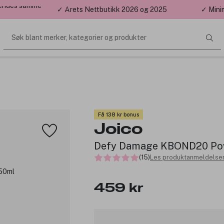
 sendes samme
✓ Årets Nettbutikk 2026 og 2025
✓ Mini
Søk blant merker, kategorier og produkter
Få 138 kr bonus
Joico
Defy Damage KBOND20 Po
(15)
Les produktanmeldelser
459 kr