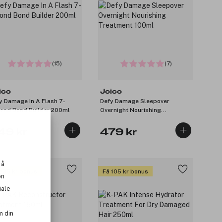
(15)
(7)
ico
Joico
y Damage In A Flash 7-
Defy Damage Sleepover
ond Bond Builder 200ml
Overnight Nourishing
Treatment 100ml
49 kr
479 kr
 å
 135 kr bonus
Få 105 kr bonus
en
iale
m din