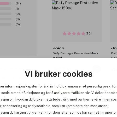
(14)
(1)
(0)
(0)
(0)
(25)
Joico
Jo
Defy Damage Protective Mask
Def
150ml
Sec
tive
0 negative
399 kr
4
Vi bruker cookies
ater, med mykt og
esielt for tørt
ker informasjonskapsler for å gi innhold og annonser et personlig preg, for
 produktet
Få 135 kr bonus
Få
 sosiale mediefunksjoner og for å analysere trafikken vår. Vi deler dessut
masjon om hvordan du bruker nettstedet vårt, med partnerne våre innen sos
r, annonsering og analysearbeid, som kan kombinere den med annen
asjon du har gjort tilgjengelig for dem, eller som de har samlet inn gjenno