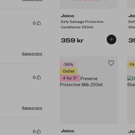
Joico
Jo
Defy Damage Protective
Def
0
Conditioner 250ml
Sh
359 kr
3
Rapportere
-36%
Få
Outlet
0
4 for 3
Rapportere
Joico
0
Jo