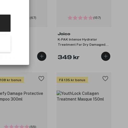
(67)
(157)
ico
Joico
AK Reconstructor
K-PAK Intense Hydrator
atment 150ml
Treatment For Dry Damaged
Hair 250ml
49 kr
349 kr
 108 kr bonus
Få 135 kr bonus
(55)