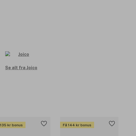
Se alt fra Joico
 135 kr bonus
Få 144 kr bonus