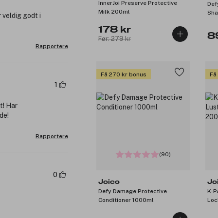
InnerJoi Preserve Protective
Def
Milk 200ml
Sha
 veldig godt i
178 kr
8
Før: 279 kr
Rapportere
Få 270 kr bonus
Få
1
t! Har
de!
Rapportere
(90)
0
Joico
Jo
Defy Damage Protective
K-P
Conditioner 1000ml
Loc