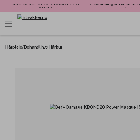
UKENS DEAL : 40% RABATT PÅ
✓ Bestillinger før kl. 12
AMIKA
dag
Hårpleie
/
Behandling
/
Hårkur