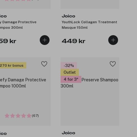
ico
Joico
y Damage Protective
YouthLock Collagen Treatment
ampoo 300ml
Masque 150ml
59 kr
449 kr
 270 kr bonus
-32%
Outlet
4 for 3
(67)
Joico
ico