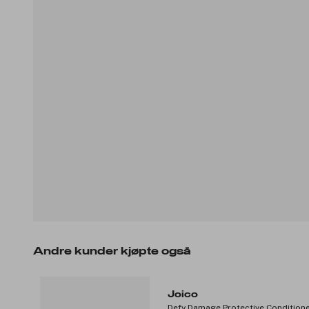
Andre kunder kjøpte også
Joico
Defy Damage Protective Condition