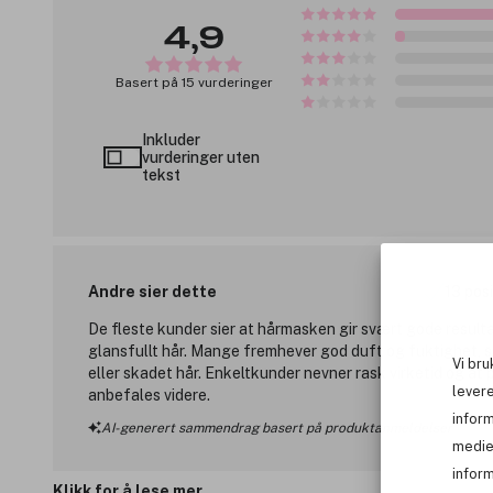
4,9
Basert på 15 vurderinger
Inkluder
vurderinger uten
tekst
Andre sier dette
13 posi
De fleste kunder sier at hårmasken gir svært gode result
glansfullt hår. Mange fremhever god duft og fuktighet, sp
Vi bru
eller skadet hår. Enkeltkunder nevner rask virketid og at
levere
anbefales videre.
infor
AI-generert sammendrag basert på produktanmeldelser
medie
inform
Klikk for å lese mer