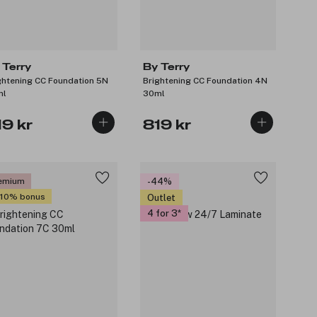
 Terry
By Terry
ghtening CC Foundation 5N
Brightening CC Foundation 4N
ml
30ml
19 kr
819 kr
emium
-44%
 10% bonus
Outlet
4 for 3