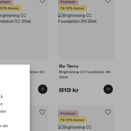
emium
Premium
 10% bonus
Få 10% bonus
 Terry
By Terry
ghtening CC Foundation 5C
Brightening CC Foundation 3N
ml
30ml
19 kr
819 kr
 å
en
iale
emium
Premium
 10% bonus
Få 10% bonus
m din