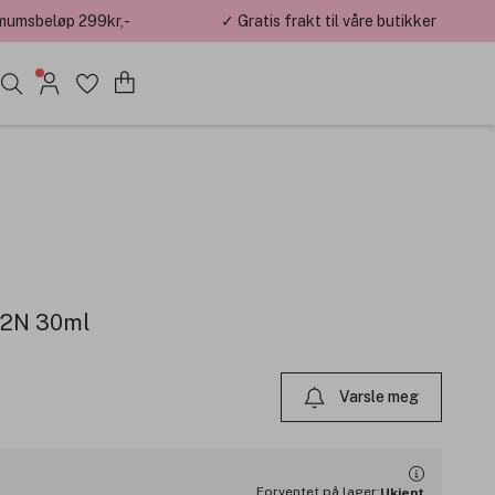
mumsbeløp 299kr,-
✓ Gratis frakt til våre butikker
 2N 30ml
Varsle meg
Forventet på lager:
Ukjent