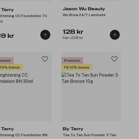
Jason Wu Beauty
 Terry
Wu Brow 24/7 Laminate
ghtening CC Foundation 7C
ml
128 kr
19 kr
Før: 229 kr
emium
Premium
 10% bonus
Få 10% bonus
 Terry
By Terry
ghtening CC Foundation 8N
Tea To Tan Sun Powder 3 Tan