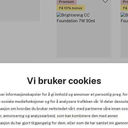
Premium
Pr
Få 10% bonus
Få
By Terry
By
Brightening CC Foundation 7W
Bri
30ml
30
Vi bruker cookies
819 kr
8
ker informasjonskapsler for å gi innhold og annonser et personlig preg, for
 sosiale mediefunksjoner og for å analysere trafikken vår. Vi deler dessut
masjon om hvordan du bruker nettstedet vårt, med partnerne våre innen sos
Premium
Pr
r, annonsering og analysearbeid, som kan kombinere den med annen
Få 10% bonus
Få
asjon du har gjort tilgjengelig for dem, eller som de har samlet inn gjenno