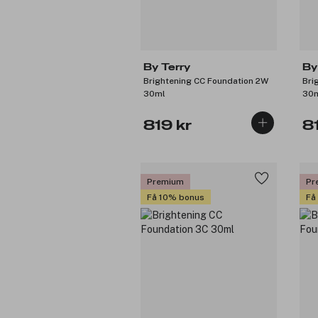
By Terry
By
Brightening CC Foundation 2W
Bri
30ml
30
819 kr
8
Premium
Pr
Få 10% bonus
Få