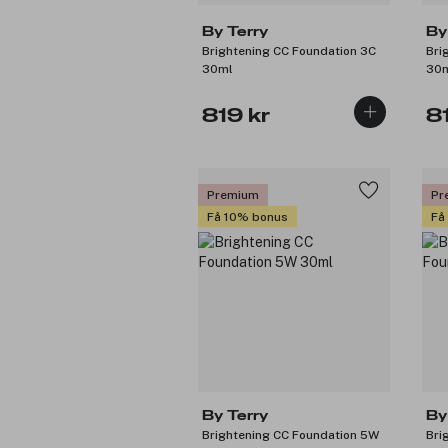
By Terry
By
Brightening CC Foundation 3C
Bri
30ml
30
819 kr
8
Premium
Pr
Få 10% bonus
Få
By Terry
By
Brightening CC Foundation 5W
Bri