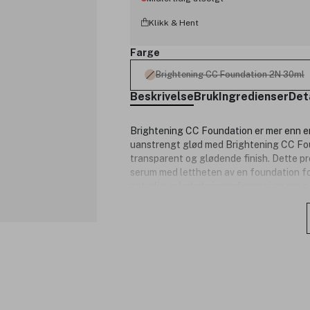
Klikk & Hent
Farge
Brightening CC Foundation 2N 30ml
Beskrivelse
Bruk
Ingredienser
Det
Brightening CC Foundation er mer enn en
uanstrengt glød med Brightening CC Found
transparent og glødende finish. Dette p
serum med lettheten av en foundation f
naturlig-avledede ingredienser i en ren 
glød og hydrering i opptil 24 timer.
I kjernen av denne innovative formulerin
regenererende japansk ekstrakt og et 
rikt på aloe vera, fytoskvalan, og sheas
egenskaper, sammen med niacinamid som
Den lette og luftige teksturen glir jevnt 
dekning som kan bygges på. Brightening 