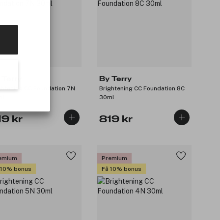
 Terry
By Terry
ghtening CC Foundation 7N
Brightening CC Foundation 8C
ml
30ml
19 kr
819 kr
emium
Premium
 10% bonus
Få 10% bonus