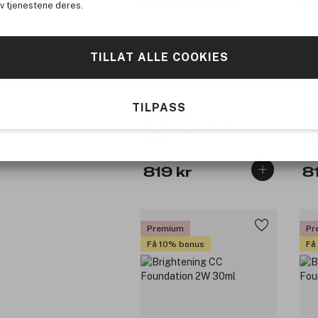
av tjenestene deres.
TILLAT ALLE COOKIES
TILPASS
By Terry
By
Brightening CC Foundation 4W
Bri
30ml
30
819 kr
8
Premium
Pr
Få 10% bonus
Få