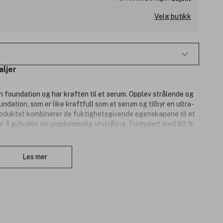
Velg butikk
aljer
 foundation og har kraften til et serum. Opplev strålende og
ation, som er like kraftfull som et serum og tilbyr en ultra-
roduktet kombinerer de fuktighetsgivende egenskapene til et
or å gi huden en ungdommelig utstråling. Formulert med 90 %
og vegansk formel, leverer denne foundationen kontinuerlig
Lukk
Les mer
gen finner du kraftfulle aktive ingredienser som
fuktighetsgivende hud-boosterkompleks. Dette komplekset er
mør, som alle er kjent for sine nærende og hydrerende
 forbedrer hudens generelle utseende.
over huden, skaper et delikat slør av naturlig glød og tilbyr lett
CC Foundation korrigerer og pleier huden, og etterlater den