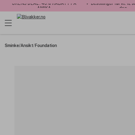
UKENS DEAL : 40% RABATT PÅ
✓ Bestillinger før kl. 12
AMIKA
dag
Sminke
/
Ansikt
/
Foundation