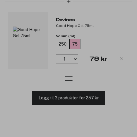
Davines
Good Hope Gel 75ml
Volum (ml)
250
75
79 kr
Legg til 3 produkter for 257 kr