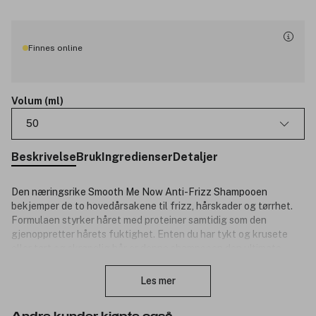
Finnes online
Volum (ml)
50
Beskrivelse
Bruk
Ingredienser
Detaljer
Den næringsrike Smooth Me Now Anti-Frizz Shampooen
bekjemper de to hovedårsakene til frizz, hårskader og tørrhet.
Formulaen styrker håret med proteiner samtidig som den
gjenoppretter hårets fuktighet. Enten du har tykt og krusete
eller tørt og skrøpelig hår er denne shampooen den ultimate
Lukk
frizz-bekjemperen!
Les mer
For tykt hår.
Produktnummer:
3302523
Andre kunder kjøpte også