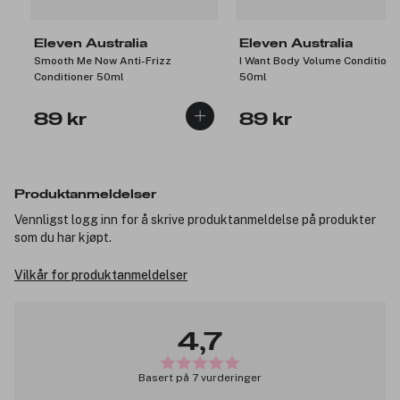
Eleven Australia
Eleven Australia
Smooth Me Now Anti-Frizz
I Want Body Volume Conditione
Conditioner 50ml
50ml
89 kr
89 kr
Produktanmeldelser
Vennligst logg inn for å skrive produktanmeldelse på produkter
som du har kjøpt.
Vilkår for produktanmeldelser
4,7
Basert på 7 vurderinger