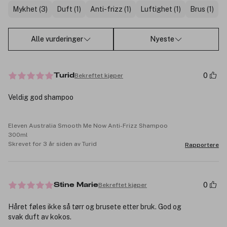
Mykhet (3)
Duft (1)
Anti-frizz (1)
Luftighet (1)
Brus (1)
Alle vurderinger
Nyeste
0
Bekreftet kjøper
Turid
Veldig god shampoo
Eleven Australia Smooth Me Now Anti-Frizz Shampoo
300ml
Skrevet for 3 år siden av Turid
Rapportere
0
Bekreftet kjøper
Stine Marie
Håret føles ikke så tørr og brusete etter bruk. God og
svak duft av kokos.