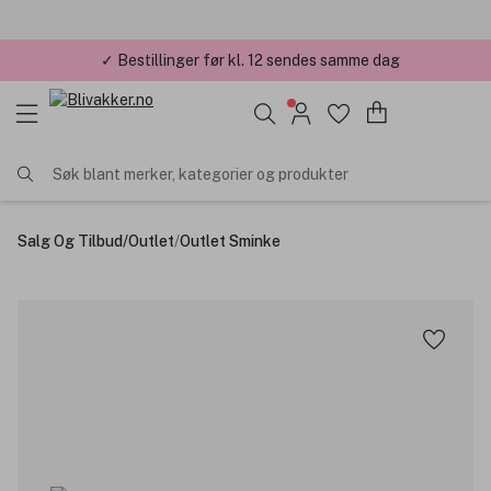
✓ Bestillinger før kl. 12 sendes samme dag
✓ Årets Nettbutikk 2026 og 2025
Søk blant merker, kategorier og produkter
Salg Og Tilbud
/
Outlet
/
Outlet Sminke