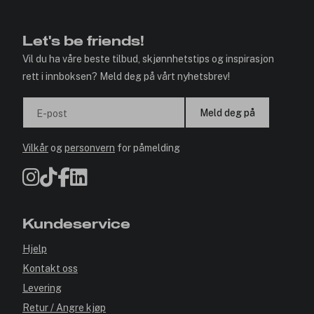
✓ Årets Nettbutikk 2026 og 2025
Let's be friends!
Vil du ha våre beste tilbud, skjønnhetstips og inspirasjon
rett i innboksen? Meld deg på vårt nyhetsbrev!
Meld deg på
E-post
Vilkår
og
personvern
for påmelding
Kundeservice
Hjelp
Kontakt oss
Levering
Retur / Angre kjøp