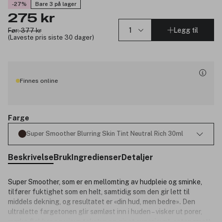
-27%
Bare 3 på lager
275 kr
Legg til
Før: 377 kr
(Laveste pris siste 30 dager)
Finnes online
Farge
Super Smoother Blurring Skin Tint Neutral Rich 30ml
Beskrivelse
Bruk
Ingredienser
Detaljer
Super Smoother, som er en mellomting av hudpleie og sminke,
tilfører fuktighet som en helt, samtidig som den gir lett til
middels dekning, og resultatet er «din hud, men bedre». Den
ultralette fargetonen glir sømløst inn i huden – visker ut porer,
mørke flekker og ujevn tekstur og gir et superjevnt, satengmatt