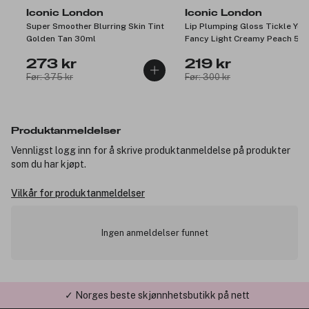
Iconic London
Iconic London
Super Smoother Blurring Skin Tint
Lip Plumping Gloss Tickle You
Golden Tan 30ml
Fancy Light Creamy Peach 5m
273 kr
219 kr
Før: 375 kr
Før: 300 kr
Produktanmeldelser
Vennligst logg inn for å skrive produktanmeldelse på produkter
som du har kjøpt.
Vilkår for produktanmeldelser
Ingen anmeldelser funnet
✓ Norges beste skjønnhetsbutikk på nett