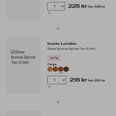
225 kr
Før: 309 kr
Iconic London
Sheer Bronze Spiced Tan 12,5ml
-27%
Farge
216 kr
Før: 297 kr