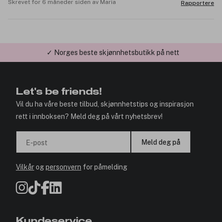
Skrevet for 6 måneder siden av Maria
Rapportere
✓ Norges beste skjønnhetsbutikk på nett
✓ Årets Nettbutikk 2026 og 2025
Let's be friends!
Vil du ha våre beste tilbud, skjønnhetstips og inspirasjon
rett i innboksen? Meld deg på vårt nyhetsbrev!
Meld deg på
E-post
Vilkår
og
personvern
for påmelding
Kundeservice