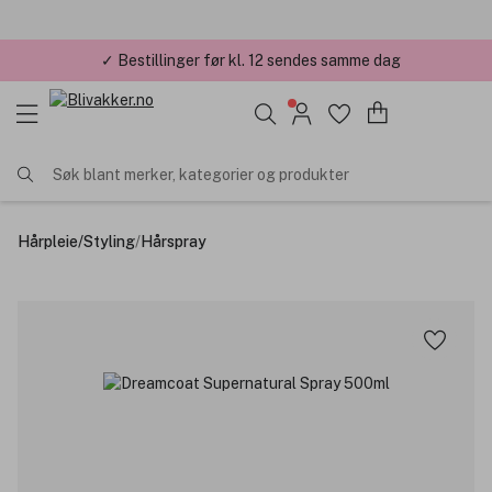
✓ Bestillinger før kl. 12 sendes samme dag
✓ Årets Nettbutikk 2026 og 2025
Søk blant merker, kategorier og produkter
Hårpleie
/
Styling
/
Hårspray