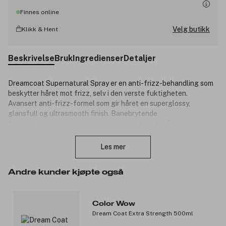
Finnes online
Velg butikk
Klikk & Hent
Beskrivelse
Bruk
Ingredienser
Detaljer
Dreamcoat Supernatural Spray er en anti-frizz-behandling som
beskytter håret mot frizz, selv i den verste fuktigheten.
Avansert anti-frizz-formel som gir håret en superglossy,
glansfull og ultrasmooth finish. Banebrytende
fuktighetsblokkeringsteknologi hindrer fukt fra å ødelegge
Lukk
frisyren din. Resultatet varer gjennom 3-4 hårvask.
Les mer
Produktnummer:
3305387
Andre kunder kjøpte også
Color Wow
Dream Coat Extra Strength 500ml