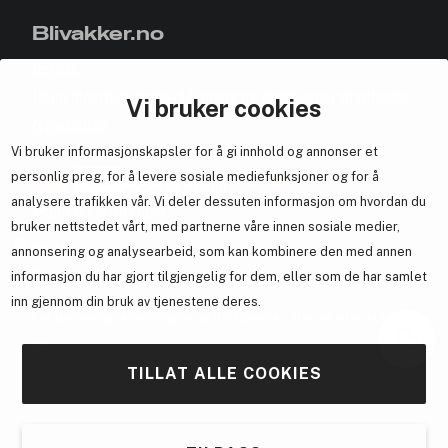
Blivakker.no
Om oss
Bli medlem helt gratis - få poeng og eksklusive rabattkoder.
Vi bruker cookies
Nyhetsbrev
Vi bruker informasjonskapsler for å gi innhold og annonser et
Samarbeid med oss
personlig preg, for å levere sosiale mediefunksjoner og for å
analysere trafikken vår. Vi deler dessuten informasjon om hvordan du
bruker nettstedet vårt, med partnerne våre innen sosiale medier,
annonsering og analysearbeid, som kan kombinere den med annen
En del av
Brandsdal Group AS
informasjon du har gjort tilgjengelig for dem, eller som de har samlet
inn gjennom din bruk av tjenestene deres.
For personlig veiledning om profesjonelle hårprodukter, klikk
her
.
TILLAT ALLE COOKIES