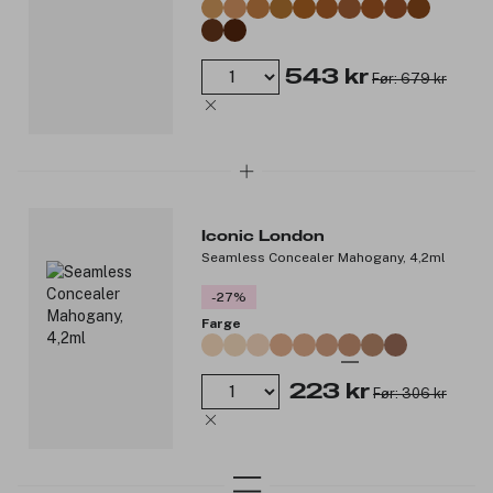
543 kr
Før: 679 kr
Iconic London
Seamless Concealer Mahogany, 4,2ml
-27%
Farge
223 kr
Før: 306 kr