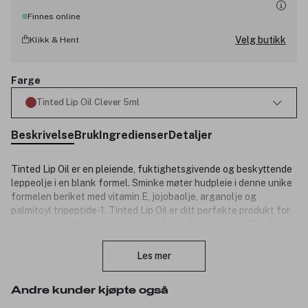
Finnes online
Velg butikk
Klikk & Hent
Farge
Tinted Lip Oil Clever 5ml
Beskrivelse
Bruk
Ingredienser
Detaljer
Tinted Lip Oil er en pleiende, fuktighetsgivende og beskyttende
leppeolje i en blank formel. Sminke møter hudpleie i denne unike
formelen beriket med vitamin E, jojobaolje, arganolje og
palmitoyl tripeptide-1. Tinted Lip Oil er ditt perfekte produkt for
vakre lepper, den fukter, nærer og beskytter leppene. Teksturen
Lukk
glir jevnt og omslutter leppene i mykhet. Beriket med
høypigmentert formel, leverer denne leppeoljen en vakker farge
Les mer
som varer og fremhever din naturlige skjønnhet hver dag.
Aktive ingredienser:
Andre kunder kjøpte også