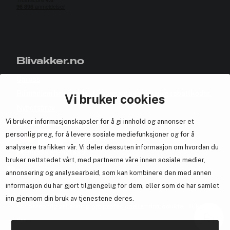
Blivakker.no
Om oss
Bli medlem helt gratis - få poeng og eksklusive rabattkoder.
Vi bruker cookies
Nyhetsbrev
Vi bruker informasjonskapsler for å gi innhold og annonser et
Samarbeid med oss
personlig preg, for å levere sosiale mediefunksjoner og for å
analysere trafikken vår. Vi deler dessuten informasjon om hvordan du
bruker nettstedet vårt, med partnerne våre innen sosiale medier,
annonsering og analysearbeid, som kan kombinere den med annen
En del av
Brandsdal Group AS
informasjon du har gjort tilgjengelig for dem, eller som de har samlet
inn gjennom din bruk av tjenestene deres.
For personlig veiledning om profesjonelle hårprodukter, klikk
her
.