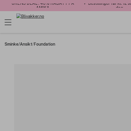
UKENS DEAL : 40% RABATT PÅ
✓ Bestillinger før kl. 12
AMIKA
dag
Sminke
/
Ansikt
/
Foundation