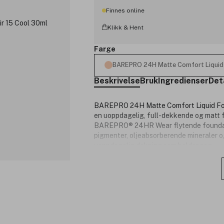
Finnes online
Klikk & Hent
Farge
BAREPRO 24H Matte Comfort Liquid 
Beskrivelse
Bruk
Ingredienser
Det
BAREPRO 24H Matte Comfort Liquid Fou
en uoppdagelig, full-dekkende og matt fi
BAREPRO® 24HR Wear flytende foundati
pigmenter, oljeabsorberende mineraler og
uoppdagelig dekning som holder seg.
Formulert med lysende perleekstrakt av 
hudens tone på syv dager*. Den er vektlø
sinkoksid for å beskytte huden mot skade
bredspektret solfaktor 20. Foundation
Forbrukertestet: