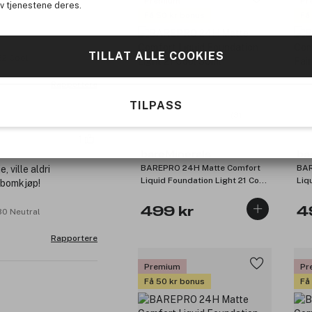
Premium
Pr
av tjenestene deres.
Få 50 kr bonus
Få
TILLAT ALLE COOKIES
32 Cool
Rapportere
TILPASS
(3)
1
bareMinerals
ba
BAREPRO 24H Matte Comfort
BAR
 ville aldri
Liquid Foundation Light 21 Cool
Liq
g bomkjøp!
30ml
30
499 kr
4
30 Neutral
Rapportere
Premium
Pr
Få 50 kr bonus
Få