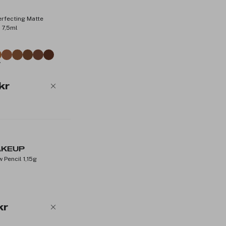
Klinisk vist å jevne ut hudtonen på
Klinisk vist å forbedre hudens tekst
erfecting Matte
Gir 24 timers full dekning, komfort
 7,5ml
Sikker mot svette, varme, fuktighe
Beskytter mot UVA/UVB-stråler me
Ideell for alle hudtyper – selv de m
*Basert på en klinisk test gjennomført 
kr
**Basert på en forbrukertest
Produktnummer:
3308745
AKEUP
Pencil 1,15g
kr