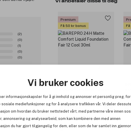
Vi anbefaler disse til deg
Premium
Pr
Få 50 kr bonus
Få
(2)
(0)
(1)
(0)
(0)
(3)
Vi bruker cookies
bareMinerals
ba
BAREPRO 24H Matte Comfort
BAR
Liquid Foundation Fair 12 Cool
Liq
ker informasjonskapsler for å gi innhold og annonser et personlig preg, for
30ml
30
 sosiale mediefunksjoner og for å analysere trafikken vår. Vi deler dessut
499 kr
4
masjon om hvordan du bruker nettstedet vårt, med partnerne våre innen sos
r, annonsering og analysearbeid, som kan kombinere den med annen
asjon du har gjort tilgjengelig for dem, eller som de har samlet inn gjenno
0