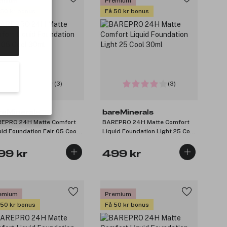
emium
Premium
 50 kr bonus
Få 50 kr bonus
(3)
(3)
reMinerals
bareMinerals
EPRO 24H Matte Comfort
BAREPRO 24H Matte Comfort
uid Foundation Fair 05 Cool
Liquid Foundation Light 25 Cool
ml
30ml
99 kr
499 kr
emium
Premium
 50 kr bonus
Få 50 kr bonus