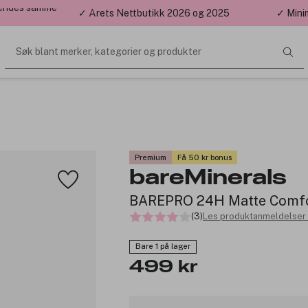
 sendes samme
✓ Årets Nettbutikk 2026 og 2025
✓ Mini
Søk blant merker, kategorier og produkter
Premium
Få 50 kr bonus
bareMinerals
BAREPRO 24H Matte Comfort
(3)
Les produktanmeldelser 
Bare 1 på lager
499 kr