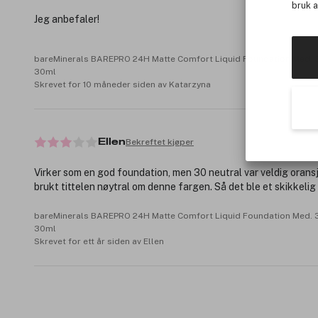
bruk 
Jeg anbefaler!
bareMinerals BAREPRO 24H Matte Comfort Liquid Foundation Med. 
30ml
Skrevet for 10 måneder siden av Katarzyna
Bekreftet kjøper
Ellen
Virker som en god foundation, men 30 neutral var veldig oransje,
brukt tittelen nøytral om denne fargen. Så det ble et skikkeli
bareMinerals BAREPRO 24H Matte Comfort Liquid Foundation Med. 
30ml
Skrevet for ett år siden av Ellen