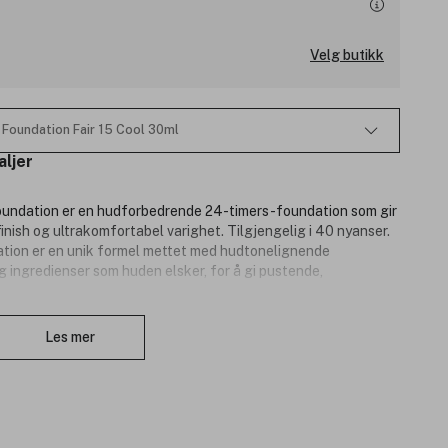
Velg butikk
Foundation Fair 15 Cool 30ml
aljer
ndation er en hudforbedrende 24-timers-foundation som gir
nish og ultrakomfortabel varighet. Tilgjengelig i 40 nyanser.
on er en unik formel mettet med hudtonelignende
 ingredienser som huden elsker, for å gi pustende,
Lukk
oppsirkulert granateple og mineralbasert pulver for å jevne ut
Les mer
s på huden og etterlater ingen hvite rester. Inneholder
lig UVA, UVB, frie radikaler + infrarødt sollys med
en er ikke-komedogen og vegansk.