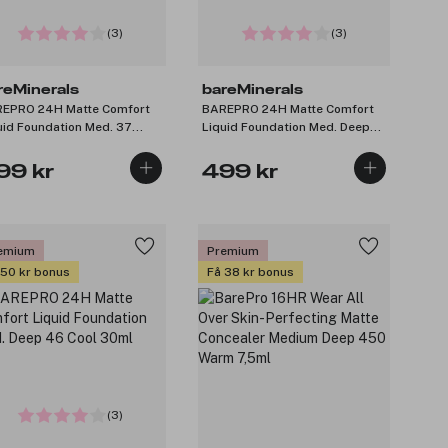
(3)
(3)
reMinerals
bareMinerals
EPRO 24H Matte Comfort
BAREPRO 24H Matte Comfort
uid Foundation Med. 37
Liquid Foundation Med. Deep
rm 30ml
40 Warm 30ml
99 kr
499 kr
emium
Premium
 50 kr bonus
Få 38 kr bonus
(3)