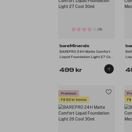
(3)
bareMinerals
ba
BAREPRO 24H Matte Comfort
BAR
Liquid Foundation Light 27 Cool
Liq
30ml
Neu
499 kr
4
Premium
Pr
Få 50 kr bonus
Få