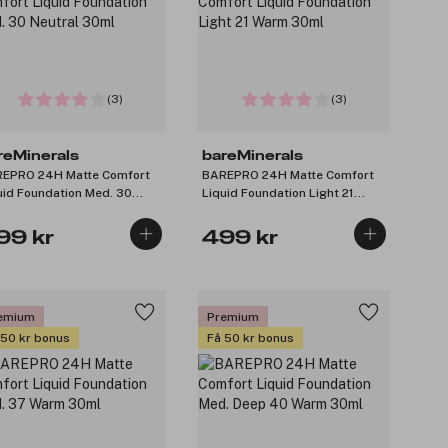
(3)
(3)
reMinerals
bareMinerals
EPRO 24H Matte Comfort
BAREPRO 24H Matte Comfort
uid Foundation Med. 30
Liquid Foundation Light 21
tral 30ml
Warm 30ml
99 kr
499 kr
emium
Premium
 50 kr bonus
Få 50 kr bonus