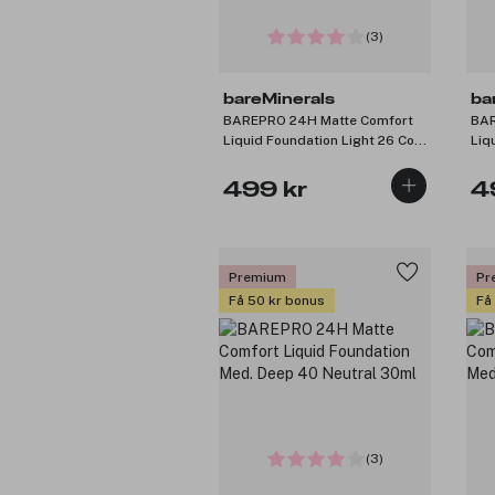
(3)
bareMinerals
ba
BAREPRO 24H Matte Comfort
BAR
Liquid Foundation Light 26 Cool
Liq
30ml
Wa
499 kr
4
Premium
Pr
Få 50 kr bonus
Få
(3)