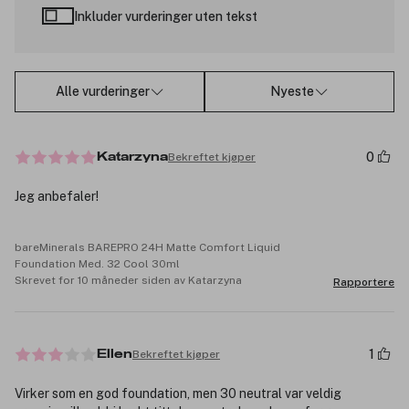
Inkluder vurderinger uten tekst
Alle vurderinger
Nyeste
0
Bekreftet kjøper
Katarzyna
Jeg anbefaler!
bareMinerals BAREPRO 24H Matte Comfort Liquid
Foundation Med. 32 Cool 30ml
Skrevet for 10 måneder siden av Katarzyna
Rapportere
1
Bekreftet kjøper
Ellen
Virker som en god foundation, men 30 neutral var veldig