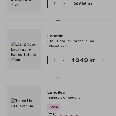
379 kr
**Basert på en forbrukertest
Produktnummer:
3308774
Lacoste
L.12.12 Rose Eau Fraiche Eau de
Toilette 100ml
1 049 kr
Lenoites
Tinted Lip Oil Clever 5ml
-20%
Farge