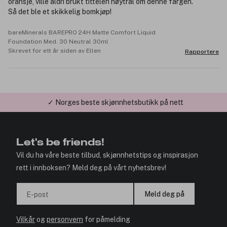
oransje, ville aldri brukt tittelen nøytral om denne fargen.
Så det ble et skikkelig bomkjøp!
bareMinerals BAREPRO 24H Matte Comfort Liquid
Foundation Med. 30 Neutral 30ml
Skrevet for ett år siden av Ellen
Rapportere
✓ Norges beste skjønnhetsbutikk på nett
✓ Årets Nettbutikk 2026 og 2025
Let's be friends!
Vil du ha våre beste tilbud, skjønnhetstips og inspirasjon
rett i innboksen? Meld deg på vårt nyhetsbrev!
Meld deg på
E-post
Vilkår
og
personvern
for påmelding