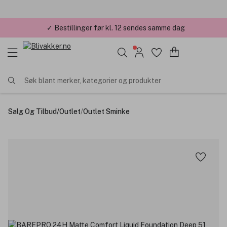
✓ Bestillinger før kl. 12 sendes samme dag
✓ Årets Nettbutikk 2026 og 2025
Søk blant merker, kategorier og produkter
Salg Og Tilbud
/
Outlet
/
Outlet Sminke