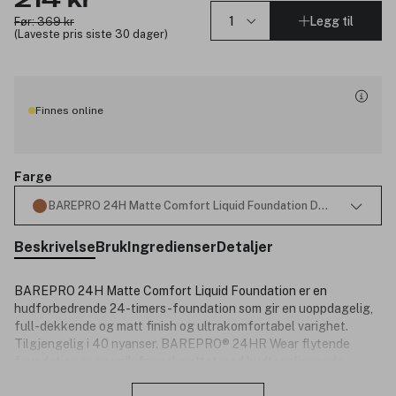
214 kr
Legg til
Før: 369 kr
(Laveste pris siste 30 dager)
Finnes online
Farge
BAREPRO 24H Matte Comfort Liquid Foundation Deep 51 Neutra
Beskrivelse
Bruk
Ingredienser
Detaljer
BAREPRO 24H Matte Comfort Liquid Foundation er en
hudforbedrende 24-timers-foundation som gir en uoppdagelig,
full-dekkende og matt finish og ultrakomfortabel varighet.
Tilgjengelig i 40 nyanser. BAREPRO® 24HR Wear flytende
foundation er en unik formel mettet med hudtonelignende
Lukk
pigmenter, oljeabsorberende mineraler og ingredienser som