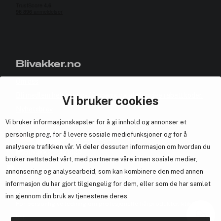
Blivakker.no
Om oss
Bli medlem helt gratis - få poeng og eksklusive rabattkoder.
Vi bruker cookies
Nyhetsbrev
Vi bruker informasjonskapsler for å gi innhold og annonser et
Samarbeid med oss
personlig preg, for å levere sosiale mediefunksjoner og for å
analysere trafikken vår. Vi deler dessuten informasjon om hvordan du
bruker nettstedet vårt, med partnerne våre innen sosiale medier,
annonsering og analysearbeid, som kan kombinere den med annen
En del av
Brandsdal Group AS
informasjon du har gjort tilgjengelig for dem, eller som de har samlet
inn gjennom din bruk av tjenestene deres.
For personlig veiledning om profesjonelle hårprodukter, klikk
her
.