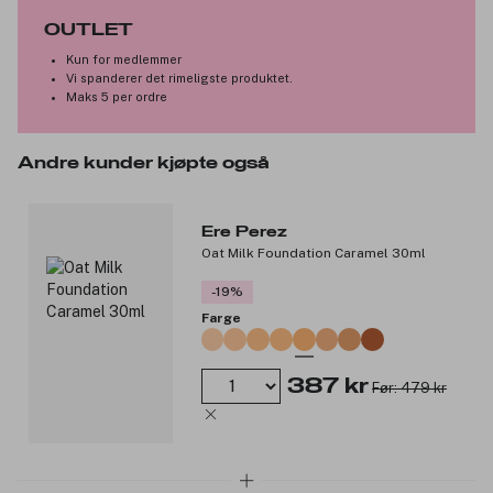
Nærende ingredienser.
OUTLET
Strålende satin-finish.
Kun for medlemmer
Jevn middels til full dekning.
Vi spanderer det rimeligste produktet.
Dobbeltfunksjon som foundation.
Maks 5 per ordre
Ideell for sensitiv hud.
Vegansk og dyrevennlig.
100 % plastfri emballasje.
Andre kunder kjøpte også
Produktnummer:
3310190
Ere Perez
Oat Milk Foundation Caramel 30ml
-19%
Farge
387 kr
Før: 479 kr