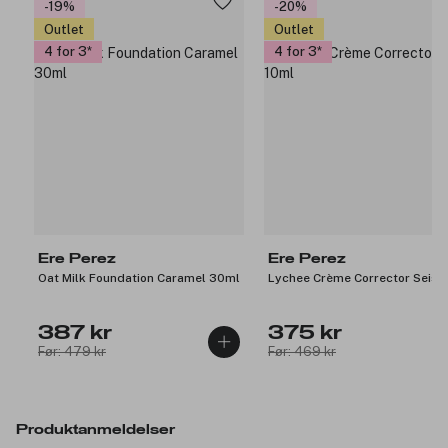
-19%
-20%
Outlet
Outlet
4 for 3
4 for 3
Ere Perez
Ere Perez
Oat Milk Foundation Caramel 30ml
Lychee Crème Corrector Seis 
387 kr
375 kr
Før: 479 kr
Før: 469 kr
Produktanmeldelser