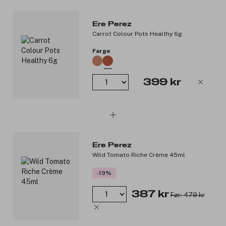
Ere Perez
Carrot Colour Pots Healthy 6g
Farge
399 kr
Ere Perez
Wild Tomato Riche Crème 45ml
-19%
387 kr
Før: 479 kr