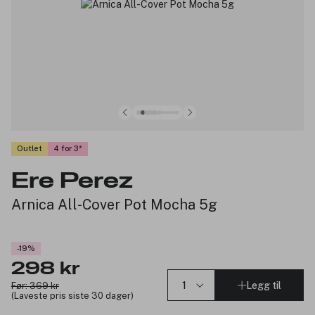
Outlet
4 for 3
Ere Perez
Arnica All-Cover Pot Mocha 5g
-19%
298 kr
Legg til
Før: 369 kr
(Laveste pris siste 30 dager)