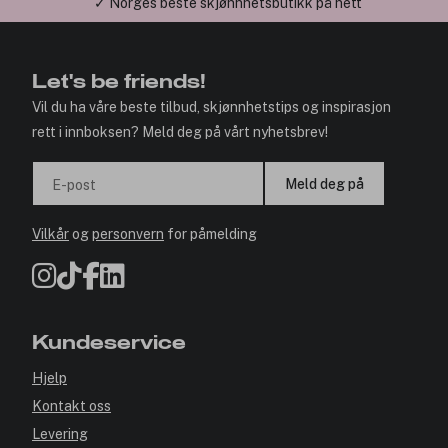
✓ Årets Nettbutikk 2026 og 2025
Let's be friends!
Vil du ha våre beste tilbud, skjønnhetstips og inspirasjon
rett i innboksen? Meld deg på vårt nyhetsbrev!
Meld deg på
E-post
Vilkår
og
personvern
for påmelding
Kundeservice
Hjelp
Kontakt oss
Levering