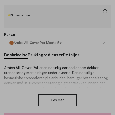
Finnes online
Farge
Arnica All-Cover Pot Mocha 5g
Beskrivelse
Bruk
Ingredienser
Detaljer
Arnica All-Cover Pot er en naturlig concealer som dekker
urenheter og mørke ringer under øynene. Den naturlige
kosmetiske concealeren pleier huden, beroliger betennelser og
dekker små ufullkommenheter og pigmentflekker. Inneholder
arnica, kjent for sine antiseptiske og betennelsesdempende
Lukk
egenskaper.
Les mer
Mocha: for mørk hud.
Egenskaper: