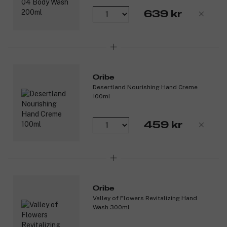
kroppspleierutine til et øyeblikk du aldri ønsker å avslutte.
639 kr
Escentric
Alle Escentric Molecules Body Lotions kompletterer
Molecules sine
dufter og er dermatologisk testet, fri for
dyreforsøk og egnet for alle hudtyper.
Produktnummer:
3310929
Oribe
Desertland Nourishing Hand Creme
100ml
459 kr
Oribe
Valley of Flowers Revitalizing Hand
Wash 300ml