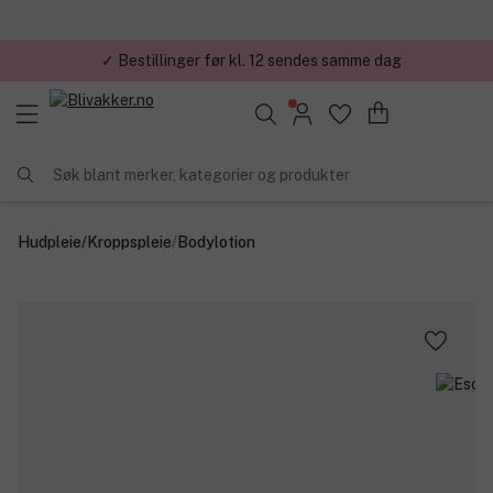
✓ Bestillinger før kl. 12 sendes samme dag
Søk blant merker, kategorier og produkter
Hudpleie
/
Kroppspleie
/
Bodylotion