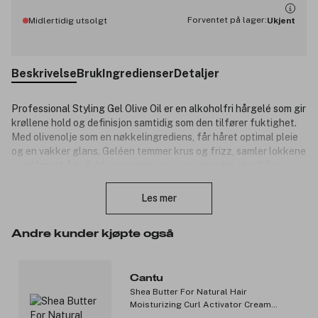
Forventet på lager:
Midlertidig utsolgt
Ukjent
Beskrivelse
Bruk
Ingredienser
Detaljer
Professional Styling Gel Olive Oil er en alkoholfri hårgelé som gir
krøllene hold og definisjon samtidig som den tilfører fuktighet.
Med olivenolje som en nøkkelingrediens, får håret optimal pleie
og en vakker glans. Geléen temmer krus og frizz, samler lokkene
og tilfører både fukt og protein, noe som gjør den ideell for
Lukk
krøllete og tørt hår.
Les mer
Produktnummer:
3311266
Andre kunder kjøpte også
Cantu
Shea Butter For Natural Hair
Moisturizing Curl Activator Cream
355ml