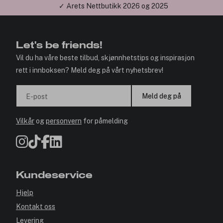
✓ Årets Nettbutikk 2026 og 2025
Let's be friends!
Vil du ha våre beste tilbud, skjønnhetstips og inspirasjon
rett i innboksen? Meld deg på vårt nyhetsbrev!
Meld deg på
E-post
Vilkår
og
personvern
for påmelding
Kundeservice
Hjelp
Kontakt oss
Levering