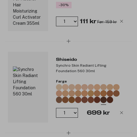
-30%
111 kr
Før: 159 kr
Shiseido
Synchro Skin Radiant Lifting
Foundation 560 30ml
Farge
699 kr