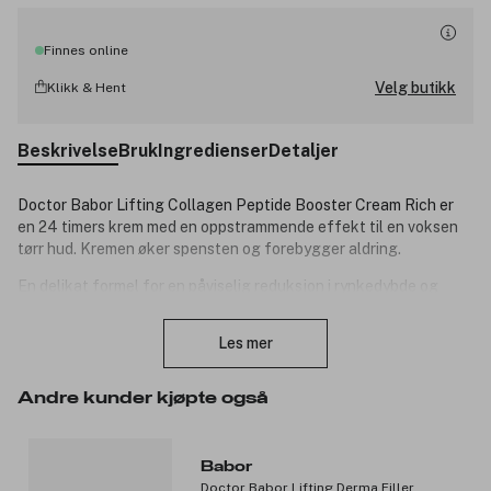
Finnes online
Velg butikk
Klikk & Hent
Beskrivelse
Bruk
Ingredienser
Detaljer
Doctor Babor Lifting Collagen Peptide Booster Cream Rich er
en 24 timers krem med en oppstrammende effekt til en voksen
tørr hud. Kremen øker spensten og forebygger aldring.
En delikat formel for en påviselig reduksjon i rynkedybde og
støtte av hudens naturlige kollagenproduksjon gjennom
Lukk
kombinasjonen av svært effektive peptider. Tetrapeptider og et
Les mer
plantebasert kollagen forbedrer hudens elastisitet for å
redusere tap av kontur og vevsfasthet. 3% Squalane og
jojobaolje beholder fuktighet og myker fine linjer, og nærende
Andre kunder kjøpte også
sheasmør fremmer hudregenerering. Kombinasjonen av
ingrediensene gir en glattere og dypt næret hud.
Babor
Produktnummer:
3312046
Doctor Babor Lifting Derma Filler