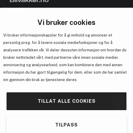
Blivakker.no
Om oss
Bli medlem helt gratis - få poeng og eksklusive rabattkoder.
Vi bruker cookies
Nyhetsbrev
Vi bruker informasjonskapsler for å gi innhold og annonser et
Samarbeid med oss
personlig preg, for å levere sosiale mediefunksjoner og for å
analysere trafikken vår. Vi deler dessuten informasjon om hvordan du
bruker nettstedet vårt, med partnerne våre innen sosiale medier,
annonsering og analysearbeid, som kan kombinere den med annen
En del av
Brandsdal Group AS
informasjon du har gjort tilgjengelig for dem, eller som de har samlet
inn gjennom din bruk av tjenestene deres.
For personlig veiledning om profesjonelle hårprodukter, klikk
her
.
TILLAT ALLE COOKIES
TILPASS