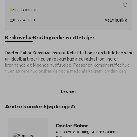
Finnes online
Velg butikk
Klikk & Hent
Beskrivelse
Bruk
Ingredienser
Detaljer
Doctor Babor Sensitive Instant Relief Lotion er en lett lotion som
umiddelbart roer ned en reaktiv hud med rødhet, og lindrer
brennende og kløende hudfølelse. Passer en kombinert/fet hud,
til en tørrere hud brukes den som mellomlagskrem, og den kan
også benyttes på kroppen ved behov.
Lukk
9,2% Neuroxyl som består av et beroligende planteekstrakt,
Les mer
hudidentiske ceramider og andre lipider bidrar til å redusere grov
og stram hud og opprettholder hudens naturlige beskyttende
funksjon. Huden fremstår med en styrket hudbarriere, mindre
Andre kunder kjøpte også
sensitiv/reaktiv og får en mer balansert hudtone. Passer en
kombinert/fet hud, til en tørrere hud brukes den som
mellomlagskrem, og den kan også benyttes på kroppen ved
Doctor Babor
behov.
Sensitive Soothing Cream Cleanser