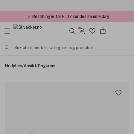
✓ Bestillinger før kl. 12 sendes samme dag
Søk blant merker, kategorier og produkter
Hudpleie
/
Ansikt
/
Dagkrem