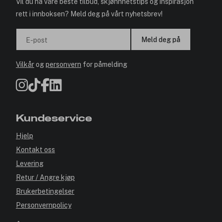
Vil du ha våre beste tilbud, skjønnhetstips og inspirasjon
rett i innboksen? Meld deg på vårt nyhetsbrev!
Meld deg på
E-post
Vilkår
og
personvern
for påmelding
Kundeservice
Hjelp
Kontakt oss
Levering
Retur / Angre kjøp
Brukerbetingelser
Personvernpolicy