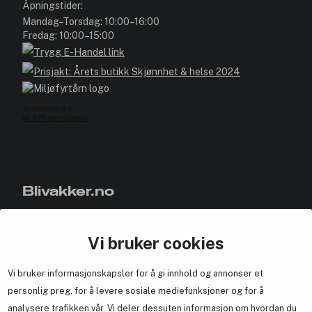
Åpningstider:
Mandag–Torsdag: 10:00–16:00
Fredag: 10:00–15:00
Blivakker.no
Om oss
Bli medlem helt gratis - få poeng og eksklusive rabattkoder.
Vi bruker cookies
Nyhetsbrev
Vi bruker informasjonskapsler for å gi innhold og annonser et
Samarbeid med oss
personlig preg, for å levere sosiale mediefunksjoner og for å
analysere trafikken vår. Vi deler dessuten informasjon om hvordan du