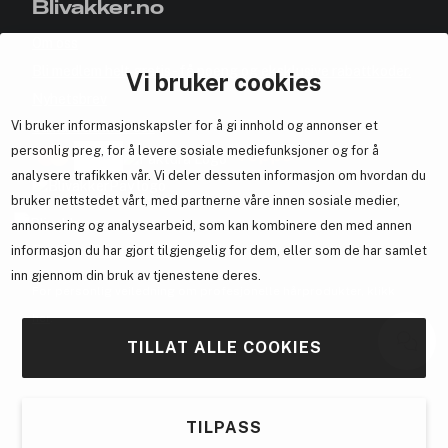
Blivakker.no
Om oss
Bli medlem helt gratis - få poeng og eksklusive rabattkoder.
Vi bruker cookies
Nyhetsbrev
Vi bruker informasjonskapsler for å gi innhold og annonser et
Samarbeid med oss
personlig preg, for å levere sosiale mediefunksjoner og for å
analysere trafikken vår. Vi deler dessuten informasjon om hvordan du
bruker nettstedet vårt, med partnerne våre innen sosiale medier,
annonsering og analysearbeid, som kan kombinere den med annen
En del av
Brandsdal Group AS
informasjon du har gjort tilgjengelig for dem, eller som de har samlet
inn gjennom din bruk av tjenestene deres.
For personlig veiledning om profesjonelle hårprodukter, klikk
her
.
TILLAT ALLE COOKIES
TILPASS