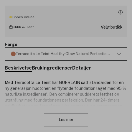
Finnes online
Velg butikk
Klikk & Hent
Farge
Terracotta Le Teint Healthy Glow Natural Perfection Foundatio
Beskrivelse
Bruk
Ingredienser
Detaljer
Med Terracotta Le Teint har GUERLAIN satt standarden for en
ny generasjon hudtoner: en flytende foundation laget med 95 %
naturlige ingredienser¹. Den kombinerer pudderets letthet og
utstråling med foundationens perfeksjon. Den har 24-timers
holdbarhet² og en formel som ikke smører ut, og garanterer en
Lukk
vakker, sunn glød som om du nettopp har kommet tilbake fra et
utendørs eventyr.
Les mer
Den utrolig fine og ultralette konsistensen gir en nesten usynlig