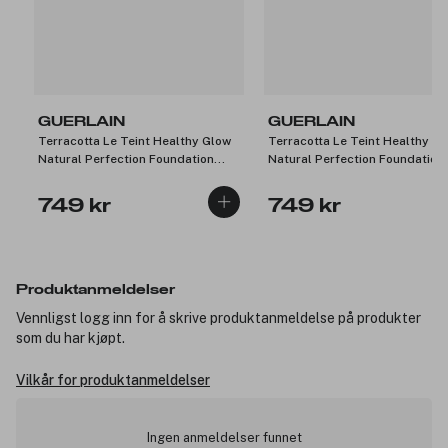
GUERLAIN
GUERLAIN
Terracotta Le Teint Healthy Glow
Terracotta Le Teint Healthy G
Natural Perfection Foundation
Natural Perfection Foundation
24H Wear 6.5N 35ml
24H Wear 0.5W 35ml
749 kr
749 kr
Produktanmeldelser
Vennligst logg inn for å skrive produktanmeldelse på produkter
som du har kjøpt.
Vilkår for produktanmeldelser
Ingen anmeldelser funnet