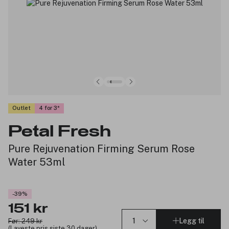
Outlet
4 for 3
Petal Fresh
Pure Rejuvenation Firming Serum Rose
Water 53ml
-39%
151 kr
Legg til
Før: 249 kr
(Laveste pris siste 30 dager)