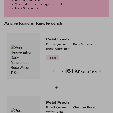
Vi spanderer det rimeligste produktet.
Maks 5 per ordre
Andre kunder kjøpte også
Petal Fresh
Pure Rejuvenation Daily Moisturizer
Rose Water 118ml
-35%
161 kr
Før: 249 kr
Petal Fresh
Pure Rejuvenation Cleanser Rose
Water 177ml