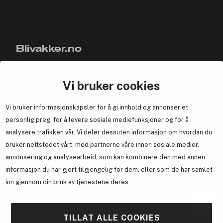
Blivakker.no
Om oss
Bli medlem helt gratis - få poeng og eksklusive rabattkoder.
Vi bruker cookies
Nyhetsbrev
Vi bruker informasjonskapsler for å gi innhold og annonser et
Samarbeid med oss
personlig preg, for å levere sosiale mediefunksjoner og for å
analysere trafikken vår. Vi deler dessuten informasjon om hvordan du
bruker nettstedet vårt, med partnerne våre innen sosiale medier,
annonsering og analysearbeid, som kan kombinere den med annen
En del av
Brandsdal Group AS
informasjon du har gjort tilgjengelig for dem, eller som de har samlet
inn gjennom din bruk av tjenestene deres.
For personlig veiledning om profesjonelle hårprodukter, klikk
her
.
TILLAT ALLE COOKIES