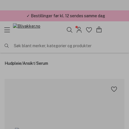
✓ Bestillinger før kl. 12 sendes samme dag
✓ Årets Nettbutikk 2026 og 2025
Søk blant merker, kategorier og produkter
Hudpleie
/
Ansikt
/
Serum