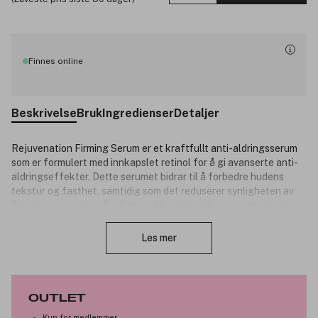
Finnes online
Beskrivelse
Bruk
Ingredienser
Detaljer
Rejuvenation Firming Serum er et kraftfullt anti-aldringsserum
som er formulert med innkapslet retinol for å gi avanserte anti-
aldringseffekter. Dette serumet bidrar til å forbedre hudens
tekstur og fasthet, samtidig som det reduserer synligheten av
fine linjer og rynker. Beriket med beroligende rosevann, gir det en
Lukk
behagelig følelse av fuktighet og friskhet. Den ideelle
kombinasjonen av retinol og rosevann forynger huden, etterlater
Les mer
den glattere, fastere og mer ungdommelig. Perfekt for de som
ønsker å forbedre hudens fasthet og glød.
Produktnummer:
3314776
OUTLET
Kun for medlemmer