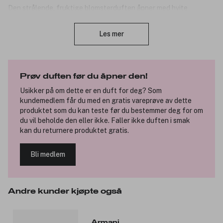
Den strålende, fruktige blomsterduften åpner med hvite
blomster kombinert med en delikat akkord av saftig mango. I
Lukk
hjertet av duften lyses en frisk melkehvit kokosvannakkord opp
Les mer
av de solvarme notene av ylang ylang-essens og den kremmyke
fylden av tuberose absolute. Den varme sensualiteten til
premium vanilla bourbon infusion forsterkes av duften av
beroligende hvit musk, som sammen etterlater et vanedannende
Prøv duften før du åpner den!
duftspor.
Usikker på om dette er en duft for deg? Som
Den livlige, fruktige energien til My Way Eau de Parfum Ylang er
kundemedlem får du med en gratis vareprøve av dette
innkapslet i en strålende, juvellignende korallfarget flaske.
produktet som du kan teste før du bestemmer deg for om
du vil beholde den eller ikke. Faller ikke duften i smak
Produktnummer:
3316478
kan du returnere produktet gratis.
Bli medlem
Andre kunder kjøpte også
Armani