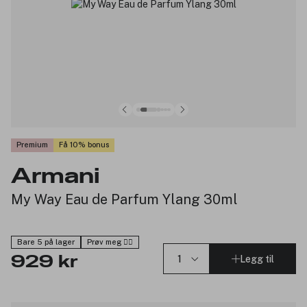
Premium
Få 10% bonus
Armani
My Way Eau de Parfum Ylang 30ml
Bare 5 på lager
Prøv meg 🙋‍♀️
Legg til
929 kr