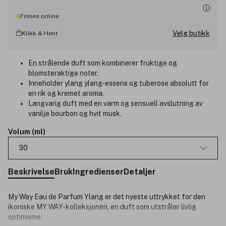
Finnes online
Velg butikk
Klikk & Hent
En strålende duft som kombinerer fruktige og
blomsteraktige noter.
Inneholder ylang ylang-essens og tuberose absolutt for
en rik og kremet aroma.
Langvarig duft med en varm og sensuell avslutning av
vanilje bourbon og hvit musk.
Volum (ml)
30
Beskrivelse
Bruk
Ingredienser
Detaljer
My Way Eau de Parfum Ylang er det nyeste uttrykket for den
ikoniske MY WAY-kolleksjonen, en duft som utstråler livlig
optimisme.