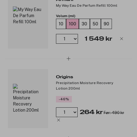
My Way Eau De Parfum Refill 100ml
Volum (ml)
10
100
30
50
90
1 549 kr
Origins
Precipitation Moisture Recovery
Lotion 200ml
-46%
264 kr
Før: 490 kr