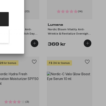
(13)
(14)
mene
Lumene
dic Bloom Vitality Anti-
Nordic Bloom Vitality Anti-
nkle & Revitalize Rich Day
Wrinkle & Revitalize Overnight
am 50ml
Balm 50ml
59 kr
369 kr
 28 kr bonus
Få 34 kr bonus
(3)