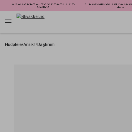
UKENS DEAL : 40% RABATT PÅ
✓ Bestillinger før kl. 12
AMIKA
dag
Hudpleie
/
Ansikt
/
Dagkrem