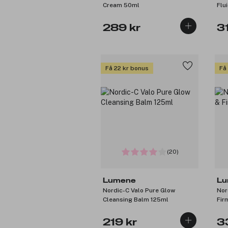
Cream 50ml
Flu
289 kr
3
Få 22 kr bonus
Få
(20)
Lumene
Lu
Nordic-C Valo Pure Glow
Nor
Cleansing Balm 125ml
219 kr
3