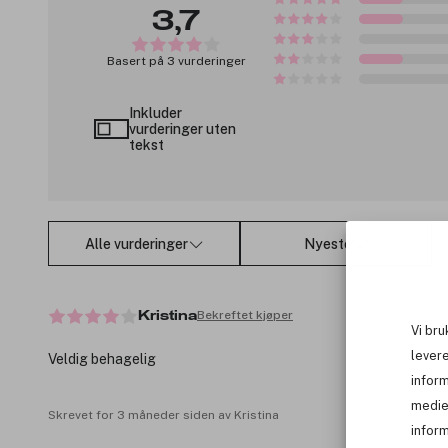
3,7
Basert på 3 vurderinger
Inkluder
vurderinger uten
tekst
Alle vurderinger
Nyeste
Bekreftet kjøper
Kristina
Vi bru
levere
Veldig behagelig
infor
medie
Skrevet for 3 måneder siden av Kristina
inform