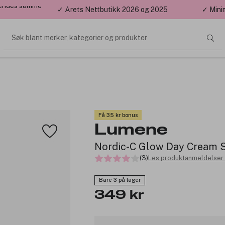
 sendes samme
✓ Årets Nettbutikk 2026 og 2025
✓ Mini
Søk blant merker, kategorier og produkter
Få 35 kr bonus
Lumene
Nordic-C Glow Day Cream
(3)
Les produktanmeldelser 
Bare 3 på lager
349 kr