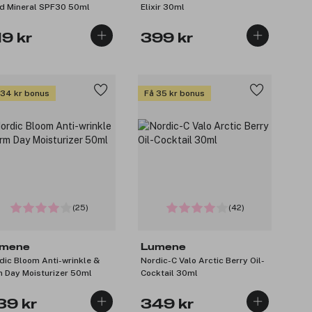
id Mineral SPF30 50ml
Elixir 30ml
19 kr
399 kr
 34 kr bonus
Få 35 kr bonus
(25)
(42)
mene
Lumene
dic Bloom Anti-wrinkle &
Nordic-C Valo Arctic Berry Oil-
Firm Day Moisturizer 50ml
Cocktail 30ml
39 kr
349 kr