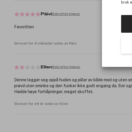
bruk 
Bekreftet kjøper
Päivi
Favoritten
Skrevet for 9 måneder siden av Päivi
Bekreftet kjøper
Ellen
Denne legger seg oppå huden og piller av både med og uten s
prøvd uten sminke og den funker ikke godt engang da. Svir ogs
Hadde høye forhåpninger, meget skuffet.
Skrevet for ett år siden av Ellen