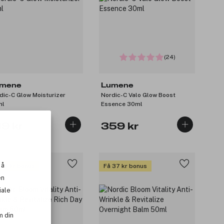
(24)
mene
Lumene
dic-C Glow Moisturizer
Nordic-C Valo Glow Boost
ml
Essence 30ml
19 kr
359 kr
 å
 36 kr bonus
Få 37 kr bonus
en
iale
m din