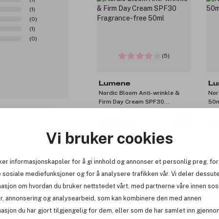
(1)
(0)
(1)
(0)
(5)
Lumene
Lu
Nordic Bloom Anti-wrinkle &
Nor
Firm Day Cream SPF30
50
Fragrance-free 50ml
339 kr
3
Vi bruker cookies
0
ker informasjonskapsler for å gi innhold og annonser et personlig preg, for
Få 16 kr bonus
Få
 sosiale mediefunksjoner og for å analysere trafikken vår. Vi deler dessut
masjon om hvordan du bruker nettstedet vårt, med partnerne våre innen sos
r, annonsering og analysearbeid, som kan kombinere den med annen
Rapportere
asjon du har gjort tilgjengelig for dem, eller som de har samlet inn gjenno