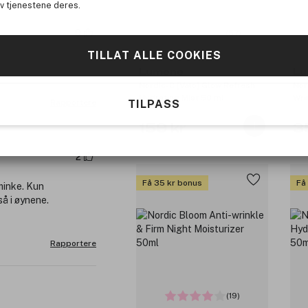
av tjenestene deres.
0
(57)
TILLAT ALLE COOKIES
Lumene
Lu
Nordic-C [Valo] Glow Refresh
Nor
Hydrating Mist 50 ml
Wri
TILPASS
Rapportere
Cre
159 kr
3
2
Få 35 kr bonus
Få
minke. Kun
å i øynene.
Rapportere
(19)