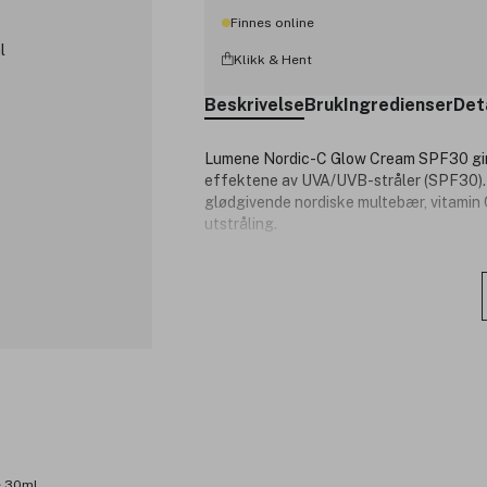
Finnes online
Klikk & Hent
Beskrivelse
Bruk
Ingredienser
Det
Lumene Nordic-C Glow Cream SPF30 gir 
effektene av UVA/UVB-stråler (SPF30). 
glødgivende nordiske multebær, vitamin 
utstråling.
Produktet er vegansk, inneholder resirkul
For mindre miljøpåvirkning* kommer denn
plastkrukke. Samme mengde fuktighets
tidligere Lumene 50ml fuktighetskrem. K
*Vugge-til-grav livssyklusvurdering (LCA
14044:2006. Studien er gjenomgått av e
verdikjede.
Produktnummer:
3316610
e 30ml