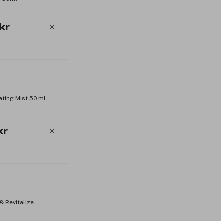
kr
ating Mist 50 ml
kr
& Revitalize