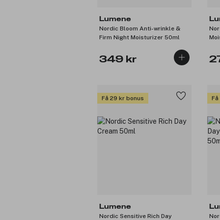
Lumene
Lu
Nordic Bloom Anti-wrinkle &
Nor
Firm Night Moisturizer 50ml
Moi
349 kr
2
Få 29 kr bonus
Få
Lumene
Lu
Nordic Sensitive Rich Day
Nor