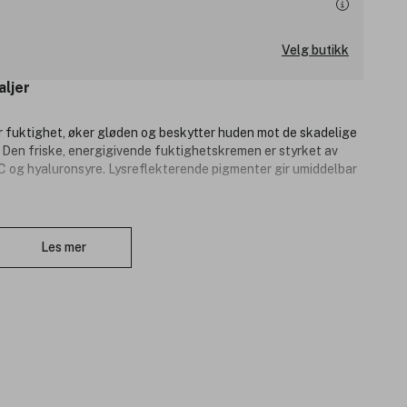
Velg butikk
aljer
fuktighet, øker gløden og beskytter huden mot de skadelige
Den friske, energigivende fuktighetskremen er styrket av
C og hyaluronsyre. Lysreflekterende pigmenter gir umiddelbar
erte og råe ingredienser. Laget i Finland.
Lukk
Les mer
e fuktighetskremen nå i en lett og kompakt biobasert**
krem – 44 % mindre emballasjemateriale sammenlignet med
rukken er resirkulerbar og sorteres som plast.
)-studie utført i henhold til ISO 14040:2006 og ISO
n tredjepart. **Massebalansetilnærming med sertifisert