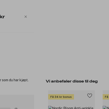
kr
r som du har kjøpt.
Vi anbefaler disse til deg
Få 34 kr bonus
Få
(1)