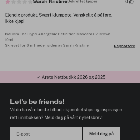
0
Bekreftet kjøper
Sarah Kristine
Elendig produkt. Svært klumpete. Vanskelig å påføre.
Ikke kjøp!
IsaDora The Hypo Allergenic Definition Mascara 02 Brown
10ml
Skrevet for 6 måneder siden av Sarah Kristine
Rapportere
✓ Årets Nettbutikk 2026 og 2025
Let's be friends!
Vil du ha våre beste tilbud, skjønnhetstips og inspirasjon
rett i innboksen? Meld deg på vårt nyhetsbrev!
Meld deg på
E-post