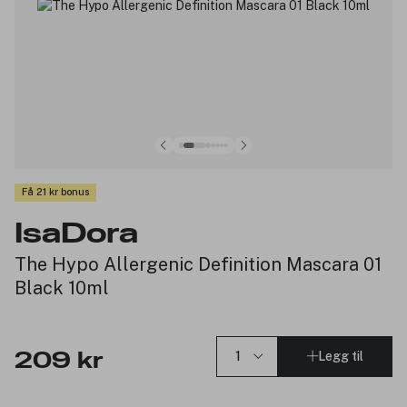
Få 21 kr bonus
IsaDora
The Hypo Allergenic Definition Mascara 01
Black 10ml
Legg til
209 kr