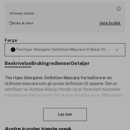
Finnes online
Velg butikk
Klikk & Hent
Farge
The Hypo Allergenic Definition Mascara 01 Black 10ml
Beskrivelse
Bruk
Ingredienser
Detaljer
The Hypo Allergenic Definition Mascara fra IsaDora er en
skånsom mascara som gir presis definisjon til vippene. Den er
sertifisert av Asthma Allergy Nordic og er formulert med milde
ingredienser som er egnet for ekstra sensitive øyne. Mascaraen
er smudge-, tåre- og flassfri og kan enkelt vaskes av med varmt
Lukk
vann. Den spesialdesignede børsten med korte fibre separerer
og definerer vippene for et naturlig resultat. Passer for deg med
Les mer
sensitive øyne eller kontaktlinsebrukere.
Produktnummer:
3317130
Andre kunder kjøpte også