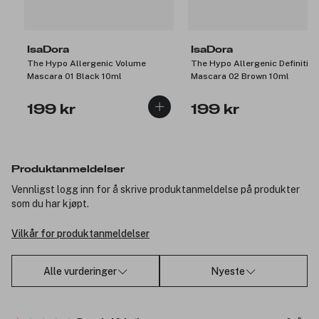
IsaDora
IsaDora
The Hypo Allergenic Volume
The Hypo Allergenic Definition
Mascara 01 Black 10ml
Mascara 02 Brown 10ml
199 kr
199 kr
Produktanmeldelser
Vennligst logg inn for å skrive produktanmeldelse på produkter
som du har kjøpt.
Vilkår for produktanmeldelser
Alle vurderinger
Nyeste